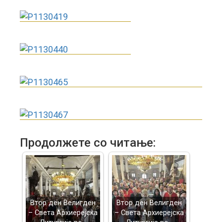
Продолжете со читање:
Втор ден Велигден
Втор ден Велигден
– Света Архиерејска
– Света Архиерејска