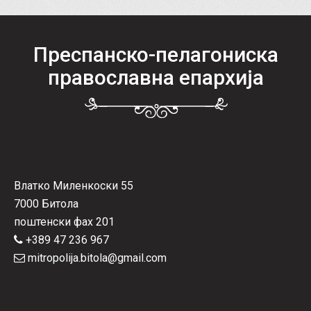
Преспанско-пелагониска
православна епархија
Влатко Миленкоски 55
7000 Битола
поштенски фах 201
+389 47 236 967
mitropolija.bitola@gmail.com