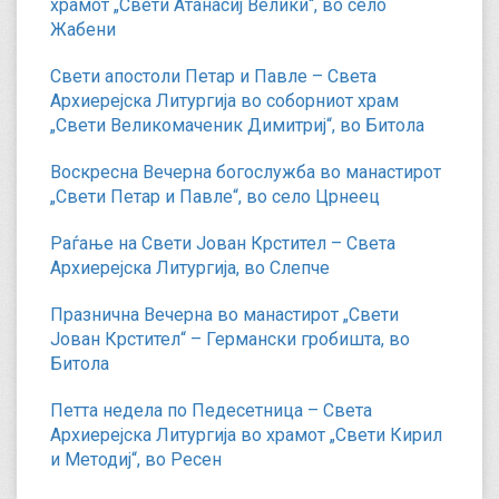
храмот „Свети Атанасиј Велики“, во село
Жабени
Свети апостоли Петар и Павле – Света
Архиерејска Литургија во соборниот храм
„Свети Великомаченик Димитриј“, во Битола
Воскресна Вечерна богослужба во манастирот
„Свети Петар и Павле“, во село Црнеец
Раѓање на Свети Јован Крстител – Света
Архиерејска Литургија, во Слепче
Празнична Вечерна во манастирот „Свети
Јован Крстител“ – Германски гробишта, во
Битола
Петта недела по Педесетница – Света
Архиерејска Литургија во храмот „Свети Кирил
и Методиј“, во Ресен