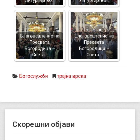
Литургија во…
Литургија во…
Благовештение на
Благовештение на
Пресвета
Пресвета
Богородица –
Богородица –
Света…
Света…
Богослужби
трајна врска
Скорешни објави