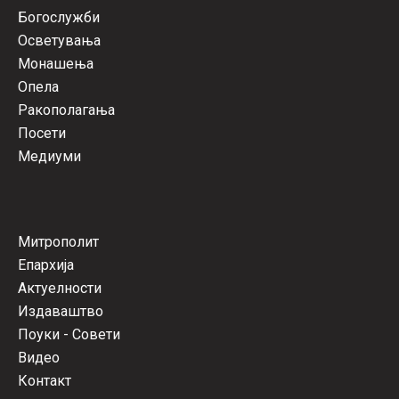
Богослужби
Осветувања
Монашења
Опела
Ракополагања
Посети
Медиуми
Митрополит
Епархија
Актуелности
Издаваштво
Поуки - Совети
Видео
Контакт