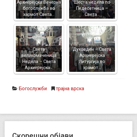
Архиерејска Вечерна
Шеста недела по
богослужба во
Педесетница –
хармот Света…
Света…
Света
Духовден – Света
великомаченица
Архиерејска
Недела – Света
Литургија во
Архиерејска…
храмот…
Богослужби
трајна врска
Скорешни објави