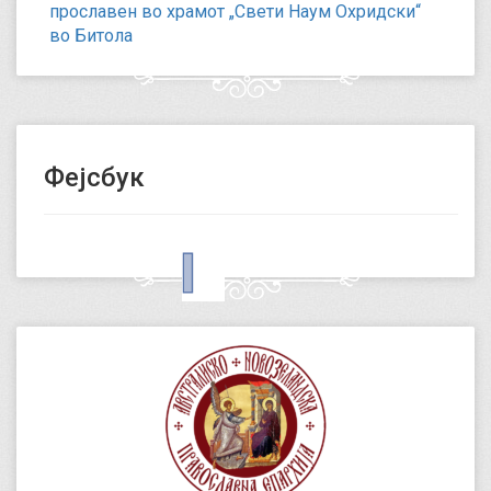
прославен во храмот „Свети Наум Охридски“
во Битола
Фејсбук