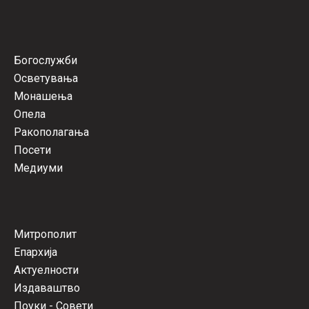
Богослужби
Осветувања
Монашења
Опела
Ракополагања
Посети
Медиуми
Митрополит
Епархија
Актуелности
Издаваштво
Поуки - Совети