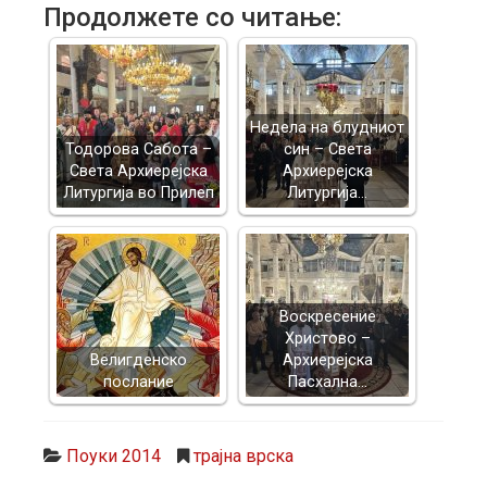
Продолжете со читање:
Недела на блудниот
Тодорова Сабота –
син – Света
Света Архиерејска
Архиерејска
Литургија во Прилеп
Литургија…
Воскресение
Христово –
Велигденско
Архиерејска
послание
Пасхална…
Поуки 2014
трајна врска