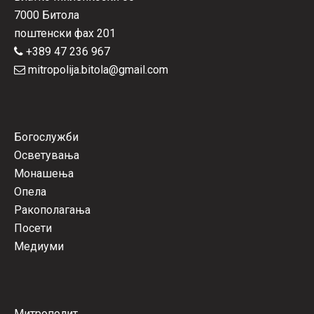
7000 Битола
поштенски фах 201
+389 47 236 967
mitropolija.bitola@gmail.com
Богослужби
Осветувања
Монашења
Опела
Ракополагања
Посети
Медиуми
Митрополит