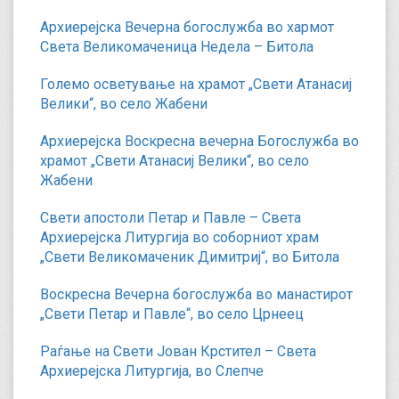
Архиерејска Вечерна богослужба во хармот
Света Великомаченица Недела – Битола
Големо осветување на храмот „Свети Атанасиј
Велики“, во село Жабени
Архиерејска Воскресна вечерна Богослужба во
храмот „Свети Атанасиј Велики“, во село
Жабени
Свети апостоли Петар и Павле – Света
Архиерејска Литургија во соборниот храм
„Свети Великомаченик Димитриј“, во Битола
Воскресна Вечерна богослужба во манастирот
„Свети Петар и Павле“, во село Црнеец
Раѓање на Свети Јован Крстител – Света
Архиерејска Литургија, во Слепче