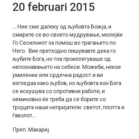
20 februari 2015
… Ние сме далеку од љубовта Божја, и
смирете се во своето мудрување, молејќи
Го Сесилниот за помош во трагањето по
Него. Вие претходно пишувавте дека го
љубите Бога, но тоа произлегуваше од
непознавањето на себеси. Можеби, некое
умиление или срдечна радост и ви
изгледаа како љубов, но љубовта кон Бога
се искушува со спротивни работи, и
неминовно ќе треба да се борите со
тројцата наши непријатели: светот, плотта и
ѓаволот…
Преп. Макариј