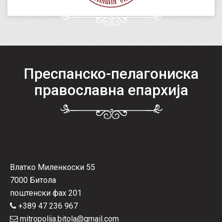
Преспанско-пелагониска
православна епархија
Влатко Миленкоски 55
7000 Битола
поштенски фах 201
+389 47 236 967
mitropolija.bitola@gmail.com