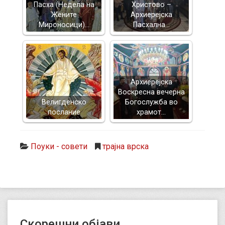
Пасха (Недела на
Христово –
Жените
Архиерејска
Мироносици)…
Пасхална…
Архиерејска
Воскресна вечерна
Велигденско
Богослужба во
послание
храмот…
Поуки - совети
трајна врска
Скорешни објави