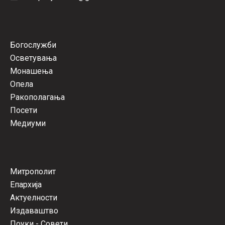
Богослужби
Осветувања
Монашења
Опела
Ракополагања
Посети
Медиуми
Митрополит
Епархија
Актуелности
Издаваштво
Поуки - Совети