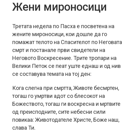
Жени мироносици
Третата недела по Пасха е посветена на
жените мироносици,
кои дошле да го
помажат телото на Спасителот по Неговата
смрт и постанале први свидетели на
Неговото Воскресение. Трите тропари на
Велики Петок се пеат уште еднаш и од нив
се составува темата на тој ден:
Кога слегна при смртта, Животе бесмртен,
тогаш го умртви адот со блесокот на
Божеството, тогаш ги воскресна и мртвите
од преисподните, сите небесни сили
повикаа: Животодателе Христе, Боже наш,
слава Ти.