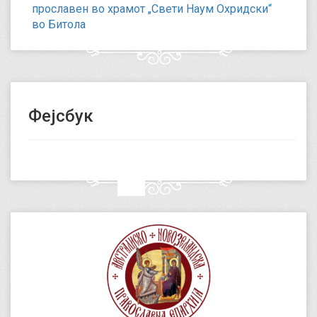
прославен во храмот „Свети Наум Охридски“
во Битола
Фејсбук