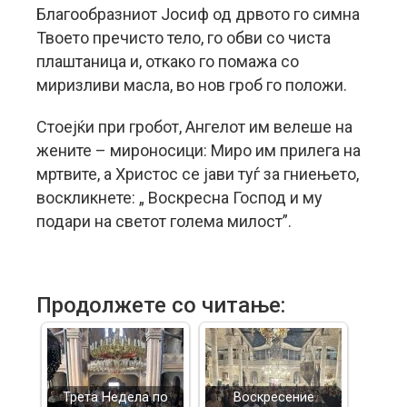
Благообразниот Јосиф од дрвото го симна
Твоето пречисто тело, го обви со чиста
плаштаница и, откако го помажа со
миризливи масла, во нов гроб го положи.
Стоејќи при гробот, Ангелот им велеше на
жените – мироносици: Миро им прилега на
мртвите, а Христос се јави туѓ за гниењето,
воскликнете: „ Воскресна Господ и му
подари на светот голема милост”.
Продолжете со читање:
Трета Недела по
Воскресение