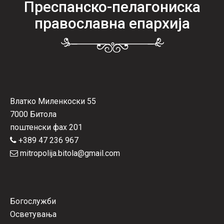
Преспанско-пелагониска
православна епархија
Влатко Миленкоски 55
7000 Битола
поштенски фах 201
+389 47 236 967
mitropolija.bitola@gmail.com
Богослужби
Осветувања