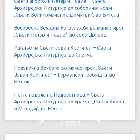
Свети апостоли Петар и Павле – Света
Архиерејска Литургија во соборниот храм
„Свети Великомаченик Димитриј“, во Битола
Воскресна Вечерна богослужба во манастирот
„Свети Петар и Павле“, во село Црнеец
Раѓање на Свети Јован Крстител – Света
Архиерејска Литургија, во Слепче
Празнична Вечерна во манастирот „Свети
Јован Крстител“ – Германски гробишта, во
Битола
Петта недела по Педесетница – Света
Архиерејска Литургија во храмот „Свети Кирил
и Методиј“, во Ресен