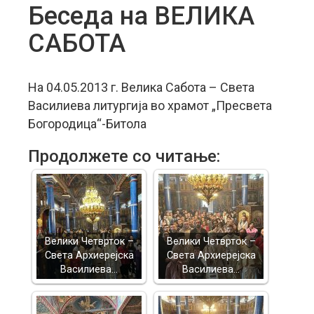
Беседа на ВЕЛИКА
САБОТА
На 04.05.2013 г. Велика Сабота – Света
Василиева литургија во храмот „Пресвета
Богородица“-Битола
Продолжете со читање:
Велики Четврток –
Велики Четврток –
Света Архиерејска
Света Архиерејска
Василиева…
Василиева…