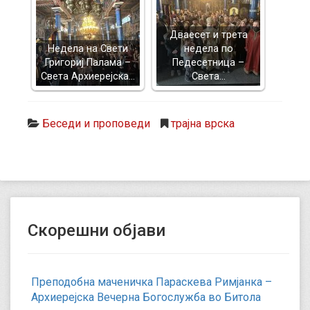
Дваесет и трета
Недела на Свети
недела по
Григориј Палама –
Педесетница –
Света Архиерејска…
Света…
Беседи и проповеди
трајна врска
Скорешни објави
Преподобна маченичка Параскева Римјанка –
Архиерејска Вечерна Богослужба во Битола