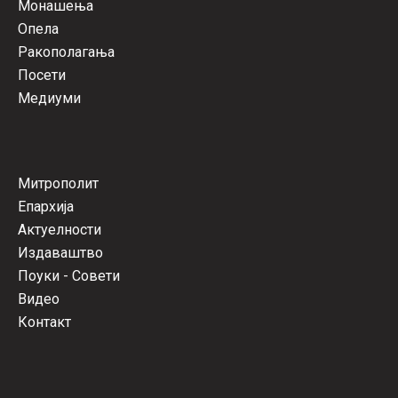
Монашења
Опела
Ракополагања
Посети
Медиуми
Митрополит
Епархија
Актуелности
Издаваштво
Поуки - Совети
Видео
Контакт