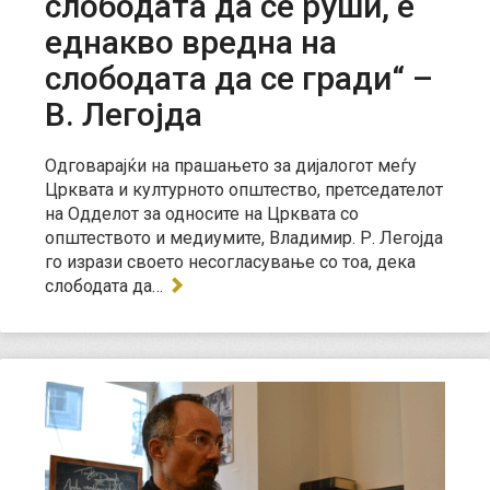
слободата да се руши, е
еднакво вредна на
слободата да се гради“ –
В. Легојда
Одговарајќи на прашањето за дијалогот меѓу
Црквата и културното општество, претседателот
на Одделот за односите на Црквата со
општеството и медиумите, Владимир. Р. Легојда
го изрази своето несогласување со тоа, дека
слободата да…