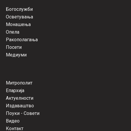
Богослужби
Осветувања
Монашења
Опела
Ракополагања
Посети
Медиуми
Митрополит
Епархија
Актуелности
Издаваштво
Поуки - Совети
Видео
Контакт