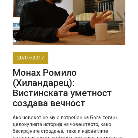
20/07/2017
Монах Ромило
(Хиландарец):
Вистинската уметност
создава вечност
Ако човекот не му е потребен на Бога, тогаш
целокупната историја на човештвото, како
бескрајните страдања, така и најсветлите
летови на духот, се фарса која никој не може да