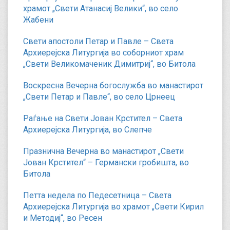
храмот „Свети Атанасиј Велики“, во село
Жабени
Свети апостоли Петар и Павле – Света
Архиерејска Литургија во соборниот храм
„Свети Великомаченик Димитриј“, во Битола
Воскресна Вечерна богослужба во манастирот
„Свети Петар и Павле“, во село Црнеец
Раѓање на Свети Јован Крстител – Света
Архиерејска Литургија, во Слепче
Празнична Вечерна во манастирот „Свети
Јован Крстител“ – Германски гробишта, во
Битола
Петта недела по Педесетница – Света
Архиерејска Литургија во храмот „Свети Кирил
и Методиј“, во Ресен