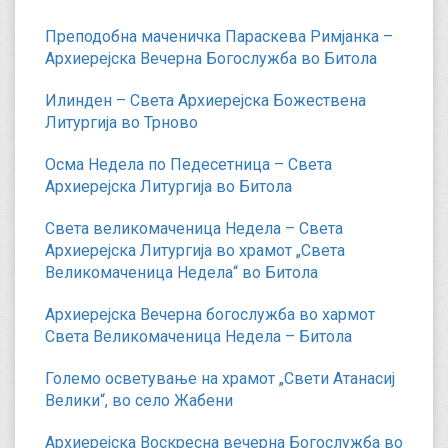
Преподобна маченичка Параскева Римјанка –
Архиерејска Вечерна Богослужба во Битола
Илинден – Света Архиерејска Божествена
Литургија во Трново
Осма Недела по Педесетница – Света
Архиерејска Литургија во Битола
Света великомаченица Недела – Света
Архиерејска Литургија во храмот „Света
Великомаченица Недела“ во Битола
Архиерејска Вечерна богослужба во хармот
Света Великомаченица Недела – Битола
Големо осветување на храмот „Свети Атанасиј
Велики“, во село Жабени
Архиерејска Воскресна вечерна Богослужба во