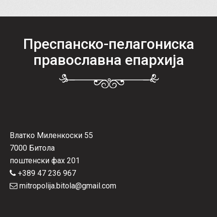
Преспанско-пелагониска
православна епархија
Влатко Миленкоски 55
7000 Битола
поштенски фах 201
+389 47 236 967
mitropolija.bitola@gmail.com