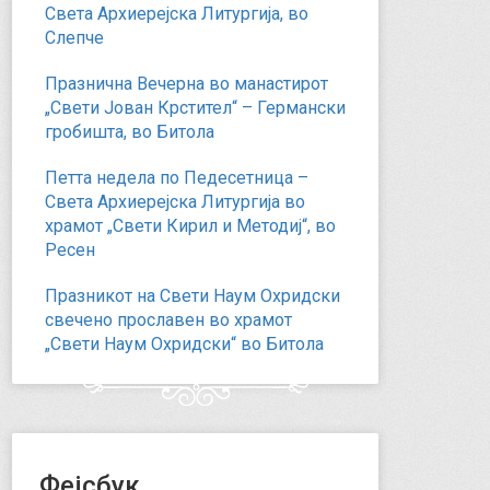
Света Архиерејска Литургија, во
Слепче
Празнична Вечерна во манастирот
„Свети Јован Крстител“ – Германски
гробишта, во Битола
Петта недела по Педесетница –
Света Архиерејска Литургија во
храмот „Свети Кирил и Методиј“, во
Ресен
Празникот на Свети Наум Охридски
свечено прославен во храмот
„Свети Наум Охридски“ во Битола
Фејсбук