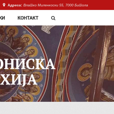
Адреса:
Влатко Миленкоски 55, 7000 Битола
КИ
КОНТАКТ
ОНИСКА
ХИЈА