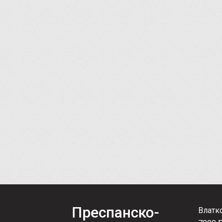
Преспанско-
Влатк