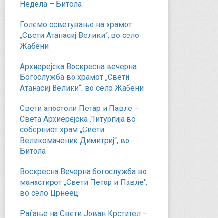
Недела – Битола
Големо осветување на храмот
„Свети Атанасиј Велики“, во село
Жабени
Архиерејска Воскресна вечерна
Богослужба во храмот „Свети
Атанасиј Велики“, во село Жабени
Свети апостоли Петар и Павле –
Света Архиерејска Литургија во
соборниот храм „Свети
Великомаченик Димитриј“, во
Битола
Воскресна Вечерна богослужба во
манастирот „Свети Петар и Павле“,
во село Црнеец
Раѓање на Свети Јован Крстител –