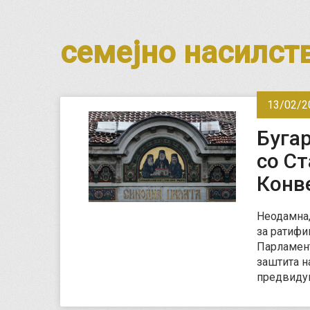
семејно насилст
13/02/2
Буга
со Ст
Конв
Неодамна,
за ратифи
Парламент
заштита на
предвиду