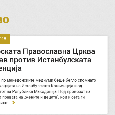
во
018
рската Православна Црква
ав против Истанбулската
енција
 по македонските медиуми беше бегло спомнато
кацијата на Истанбулската Конвенција и од
от на Република Македонија. Под превезот на
 правата на „жените и децата“, кои и сега ги
ваат…