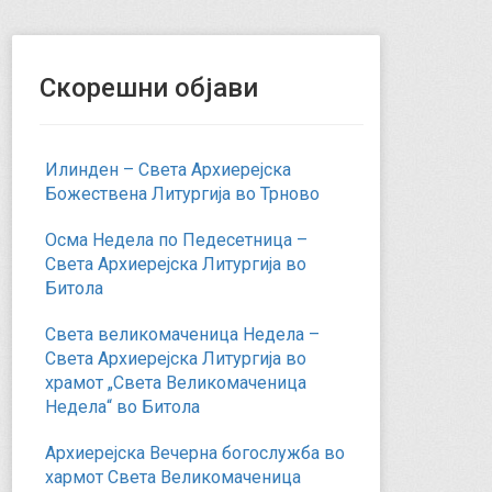
Скорешни објави
Илинден – Света Архиерејска
Божествена Литургија во Трново
Осма Недела по Педесетница –
Света Архиерејска Литургија во
Битола
Света великомаченица Недела –
Света Архиерејска Литургија во
храмот „Света Великомаченица
Недела“ во Битола
Архиерејска Вечерна богослужба во
хармот Света Великомаченица