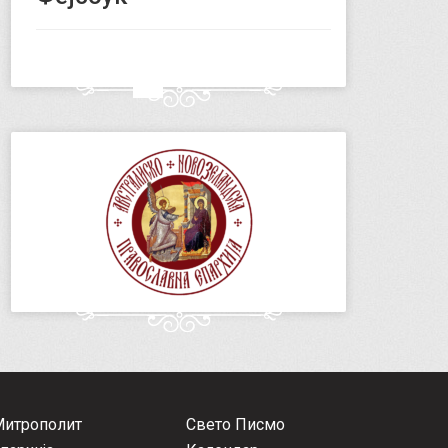
Митрополит
Свето Писмо