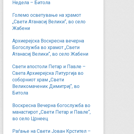
Недела – Битола
Големо осветување на храмот
„Свети Атанасиј Велики“, во село
Жабени
Архиерејска Воскресна вечерна
Богослужба во храмот „Свети
Атанасиј Велики“, во село Жабени
Свети апостоли Петар и Павле –
Света Архиерејска Литургија во
соборниот храм „Свети
Великомаченик Димитриј“, во
Битола
Воскресна Вечерна богослужба во
манастирот „Свети Петар и Павле“,
во село Црнеец
Раѓање на Свети Јован Крстител –