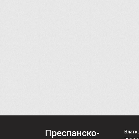
Преспанско-
Влатк