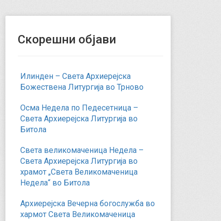
Скорешни објави
Илинден – Света Архиерејска
Божествена Литургија во Трново
Осма Недела по Педесетница –
Света Архиерејска Литургија во
Битола
Света великомаченица Недела –
Света Архиерејска Литургија во
храмот „Света Великомаченица
Недела“ во Битола
Архиерејска Вечерна богослужба во
хармот Света Великомаченица