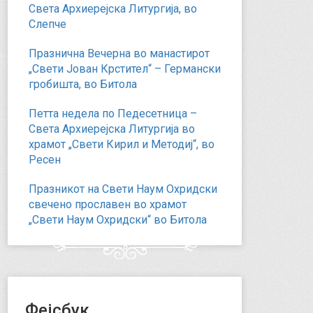
Света Архиерејска Литургија, во
Слепче
Празнична Вечерна во манастирот
„Свети Јован Крстител“ – Германски
гробишта, во Битола
Петта недела по Педесетница –
Света Архиерејска Литургија во
храмот „Свети Кирил и Методиј“, во
Ресен
Празникот на Свети Наум Охридски
свечено прославен во храмот
„Свети Наум Охридски“ во Битола
Фејсбук