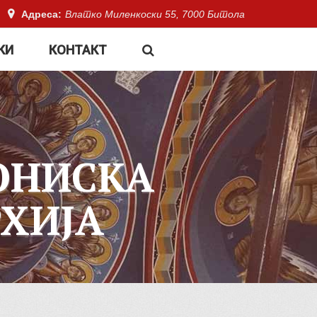
Адреса:
Влатко Миленкоски 55, 7000 Битола
КИ
КОНТАКТ
ОНИСКА
ХИЈА