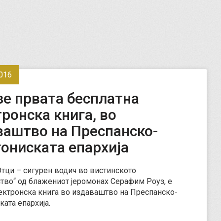
016
зе првата бесплатна
ронска книга, во
ваштво на Преспанско-
ониската епархија
Отци – сигурен водич во вистинското
ство“ од блажениот јеромонах Серафим Роуз, е
ектронска книга во издаваштво на Преспанско-
ката епархија.