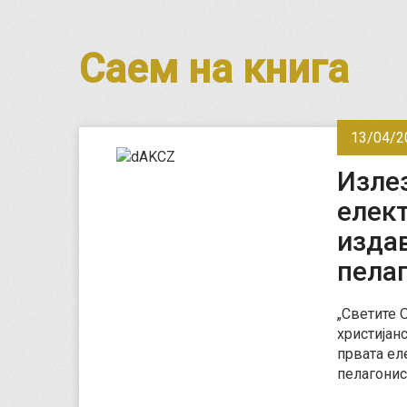
Саем на книга
13/04/2
Изле
елект
изда
пелаг
„Светите 
христијан
првата ел
пелагонис