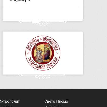
Митрополит
Свето Писмо