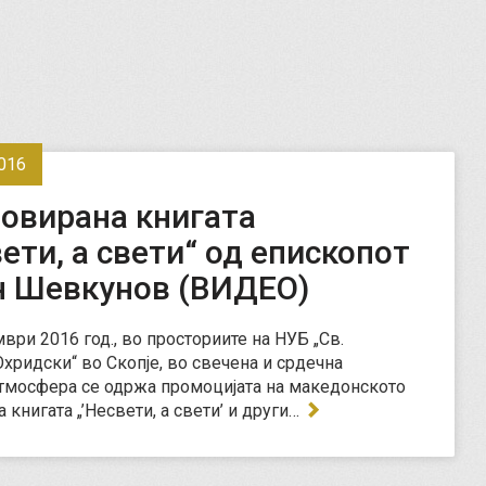
016
овирана книгата
ети, а свети“ од епископот
н Шевкунов (ВИДЕО)
ври 2016 год., во просториите на НУБ „Св.
хридски“ во Скопје, во свечена и срдечна
тмосфера се одржа промоцијата на македонското
 книгата „’Несвети, а свети’ и други…