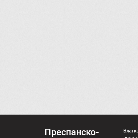
Преспанско-
Влатк