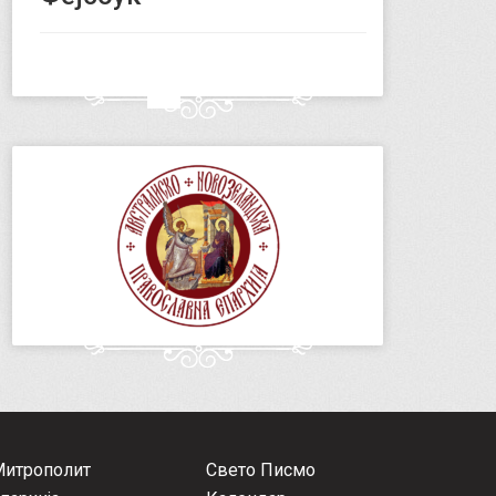
Митрополит
Свето Писмо