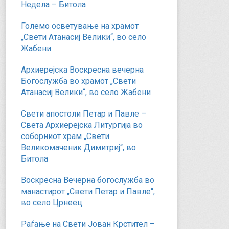
Недела – Битола
Големо осветување на храмот
„Свети Атанасиј Велики“, во село
Жабени
Архиерејска Воскресна вечерна
Богослужба во храмот „Свети
Атанасиј Велики“, во село Жабени
Свети апостоли Петар и Павле –
Света Архиерејска Литургија во
соборниот храм „Свети
Великомаченик Димитриј“, во
Битола
Воскресна Вечерна богослужба во
манастирот „Свети Петар и Павле“,
во село Црнеец
Раѓање на Свети Јован Крстител –