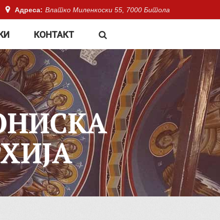
Адреса:
Влатко Миленкоски 55, 7000 Битола
КИ
КОНТАКТ
ОНИСКА
ХИЈА