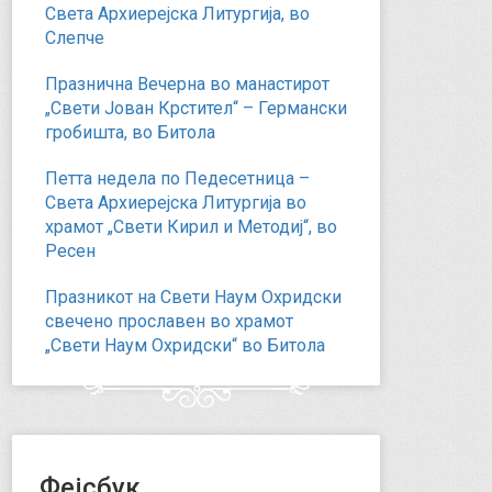
Света Архиерејска Литургија, во
Слепче
Празнична Вечерна во манастирот
„Свети Јован Крстител“ – Германски
гробишта, во Битола
Петта недела по Педесетница –
Света Архиерејска Литургија во
храмот „Свети Кирил и Методиј“, во
Ресен
Празникот на Свети Наум Охридски
свечено прославен во храмот
„Свети Наум Охридски“ во Битола
Фејсбук