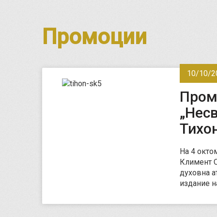
Промоции
10/10/2
Пром
„Несв
Тихо
На 4 октом
Климент О
духовна а
издание на