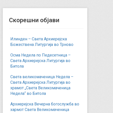
Скорешни објави
Илинден – Света Архиерејска
Божествена Литургија во Трново
Осма Недела по Педесетница –
Света Архиерејска Литургија во
Битола
Света великомаченица Недела –
Света Архиерејска Литургија во
храмот „Света Великомаченица
Недела“ во Битола
Архиерејска Вечерна богослужба во
хармот Света Великомаченица