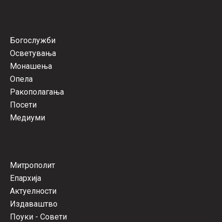
Богослужби
Осветувања
Монашења
Опела
Ракополагања
Посети
Медиуми
Митрополит
Епархија
Актуелности
Издаваштво
Поуки - Совети