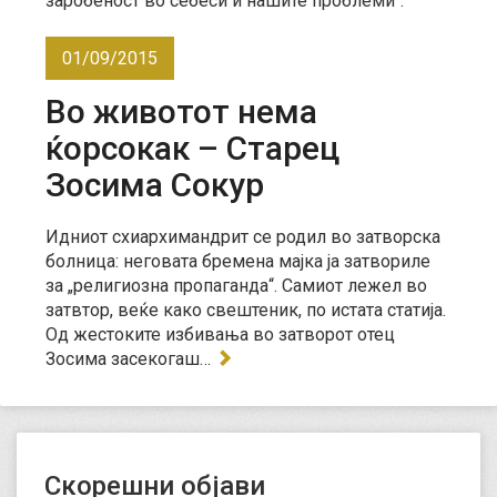
01/09/2015
Во животот нема
ќорсокак – Старец
Зосима Сокур
Идниот схиархимандрит се родил во затворска
болница: неговата бремена мајка ја затвориле
за „религиозна пропаганда“. Самиот лежел во
затвтор, веќе како свештеник, по истата статија.
Од жестоките избивања во затворот отец
Зосима засекогаш…
Скорешни објави