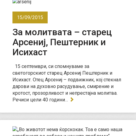
15/09/2015
За молитвата – старец
Арсениј, Пештерник и
Исихаст
15 септември, си спомнуваме за
светогорскиот старец Арсениј Пештерник и
Исихаст. Отец Арсениј – подвижник, кој стекнал
дарови на духовно расудување, смирение и
кротост, прозорливост и непрестајна молитва.
Речиси цели 40 години…