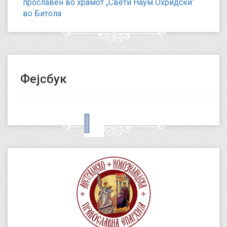
прославен во храмот „Свети Наум Охридски“
во Битола
Фејсбук