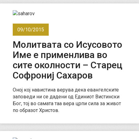
09/10/2015
Молитвата со Исусовото
Име е применлива во
сите околности – Старец
Софрониј Сахаров
Оној кој навистина верува дека евангелските
заповеди ни се дадени од Единиот Вистински
Бог, тој во самата таа вера црпи сила за живот
по образот Христов.