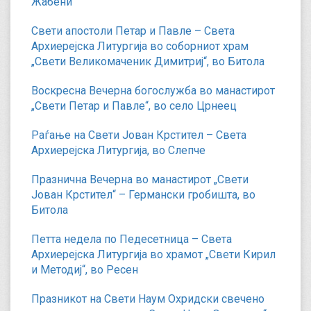
Жабени
Свети апостоли Петар и Павле – Света
Архиерејска Литургија во соборниот храм
„Свети Великомаченик Димитриј“, во Битола
Воскресна Вечерна богослужба во манастирот
„Свети Петар и Павле“, во село Црнеец
Раѓање на Свети Јован Крстител – Света
Архиерејска Литургија, во Слепче
Празнична Вечерна во манастирот „Свети
Јован Крстител“ – Германски гробишта, во
Битола
Петта недела по Педесетница – Света
Архиерејска Литургија во храмот „Свети Кирил
и Методиј“, во Ресен
Празникот на Свети Наум Охридски свечено