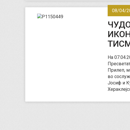
08/04/2
ЧУДО
ИКОН
ТИСМ
На 07.04.
Пресветат
Прилеп, м
во сослуж
Јосиф и К
Хераклејс