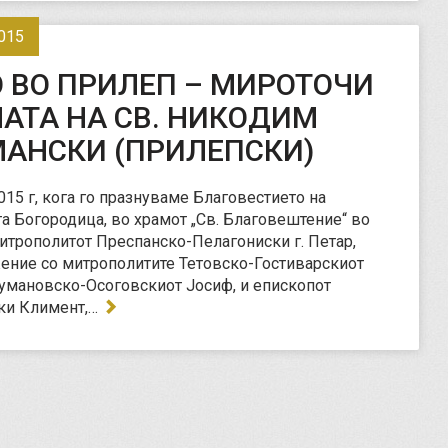
015
 ВО ПРИЛЕП – МИРОТОЧИ
АТА НА СВ. НИКОДИМ
АНСКИ (ПРИЛЕПСКИ)
2015 г, кога го празнуваме Благовестието на
а Богородица, во храмот „Св. Благовештение“ во
итрополитот Преспанско-Пелагониски г. Петар,
ение со митрополитите Тетовско-Гостиварскиот
умановско-Осоговскиот Јосиф, и епископот
ки Климент,…