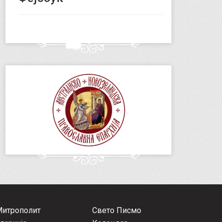
Митрополит
Свето Писмо