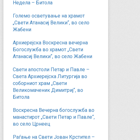
Недела – Битола
Големо осветување на храмот
„Свети Атанасиј Велики“, во село
Жабени
Архиерејска Воскресна вечерна
Богослужба во храмот „Свети
Атанасиј Велики“, во село Жабени
Свети апостоли Петар и Павле –
Света Архиерејска Литургија во
соборниот храм „Свети
Великомаченик Димитриј“, во
Битола
Воскресна Вечерна богослужба во
манастирот „Свети Петар и Павле“,
во село Црнеец
Раѓање на Свети Јован Крстител –