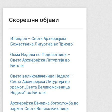
Скорешни објави
Илинден – Света Архиерејска
Божествена Литургија во Трново
Осма Недела по Педесетница –
Света Архиерејска Литургија во
Битола
Света великомаченица Недела –
Света Архиерејска Литургија во
храмот „Света Великомаченица
Недела“ во Битола
Архиерејска Вечерна богослужба во
хармот Света Великомаченица