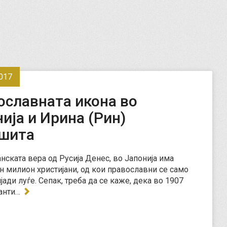
017
ославната икона во
ија и Ирина (Рин)
шита
анската вера од Русија Денес, во Јапонија има
н милион христијани, од кои православни се само
јади луѓе. Сепак, треба да се каже, дека во 1907
танти…