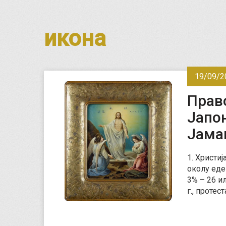
икона
19/09/2
Прав
Јапон
Јама
1. Христиј
околу еде
3% – 26 ил
г., протес