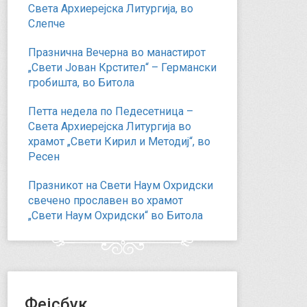
Света Архиерејска Литургија, во
Слепче
Празнична Вечерна во манастирот
„Свети Јован Крстител“ – Германски
гробишта, во Битола
Петта недела по Педесетница –
Света Архиерејска Литургија во
храмот „Свети Кирил и Методиј“, во
Ресен
Празникот на Свети Наум Охридски
свечено прославен во храмот
„Свети Наум Охридски“ во Битола
Фејсбук