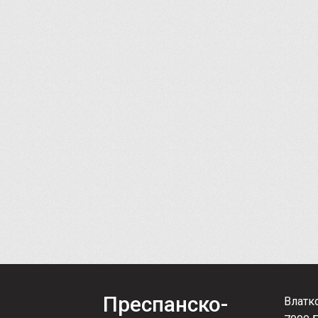
Преспанско-
Влатк