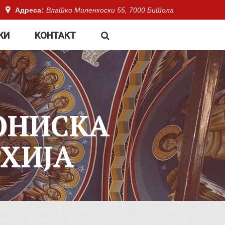
Адреса:
Влатко Миленкоски 55, 7000 Битола
КИ
КОНТАКТ
ОНИСКА
ХИЈА