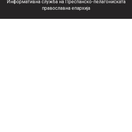
Информативна служба на Преспанско-пелагониската
православна епархија