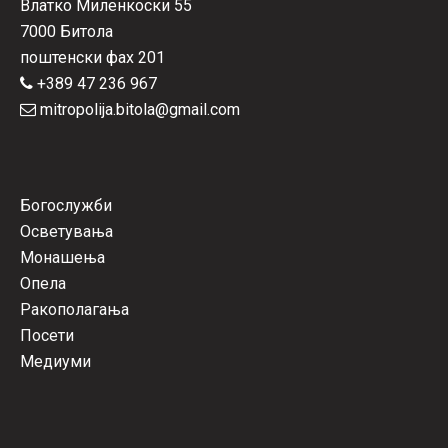
Влатко Миленкоски 55
7000 Битола
поштенски фах 201
+389 47 236 967
mitropolija.bitola@gmail.com
Богослужби
Осветувања
Монашења
Опела
Ракополагања
Посети
Медиуми