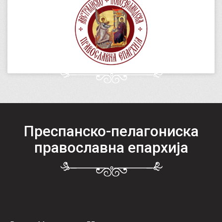
Преспанско-пелагониска
православна епархија