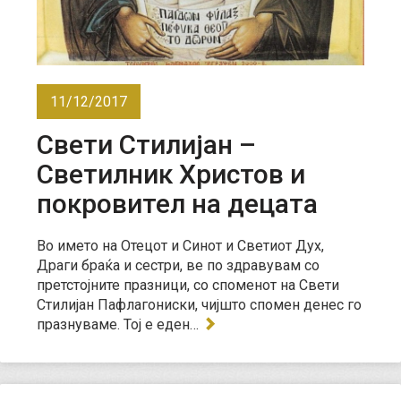
11/12/2017
Свети Стилијан –
Светилник Христов и
покровител на децата
Во името на Отецот и Синот и Светиот Дух,
Драги браќа и сестри, ве по здравувам со
претстојните празници, со споменот на Свети
Стилијан Пафлагониски, чијшто спомен денес го
празнуваме. Тој е еден…