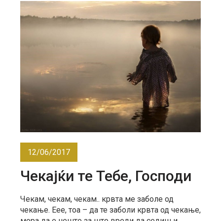
12/06/2017
Чекајќи те Тебе, Господи
Чекам, чекам, чекам.. крвта ме заболе од
чекање. Еее, тоа – да те заболи крвта од чекање,
мора да е нешто за што вреди да седиш и