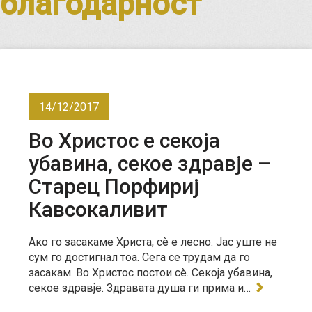
благодарност
14/12/2017
Во Христос е секоја
убавина, секое здравје –
Старец Порфириј
Кавсокаливит
Ако го засакаме Христа, сè е лесно. Јас уште не
сум го достигнал тоа. Сега се трудам да го
засакам. Во Христос постои сè. Секоја убавина,
секое здравје. Здравата душа ги прима и…