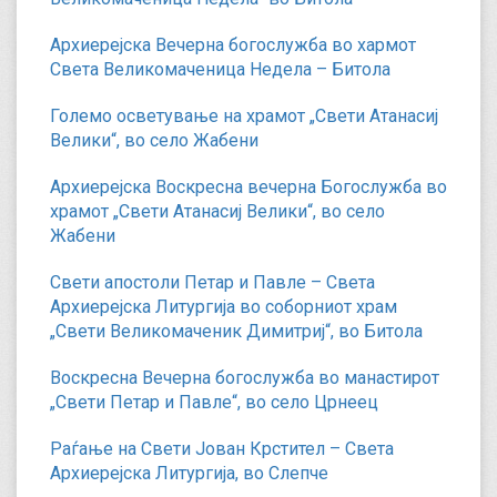
Архиерејска Вечерна богослужба во хармот
Света Великомаченица Недела – Битола
Големо осветување на храмот „Свети Атанасиј
Велики“, во село Жабени
Архиерејска Воскресна вечерна Богослужба во
храмот „Свети Атанасиј Велики“, во село
Жабени
Свети апостоли Петар и Павле – Света
Архиерејска Литургија во соборниот храм
„Свети Великомаченик Димитриј“, во Битола
Воскресна Вечерна богослужба во манастирот
„Свети Петар и Павле“, во село Црнеец
Раѓање на Свети Јован Крстител – Света
Архиерејска Литургија, во Слепче