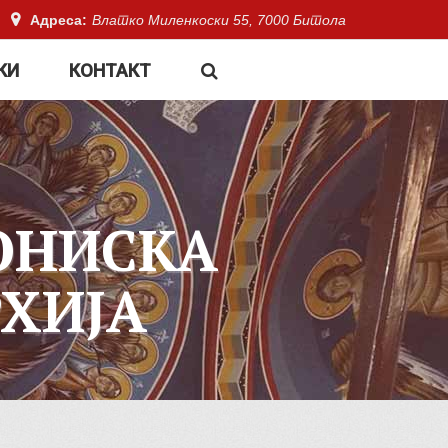
Адреса:
Влатко Миленкоски 55, 7000 Битола
КИ
КОНТАКТ
ОНИСКА
ХИЈА