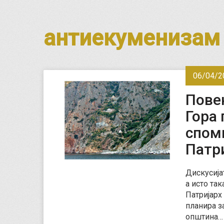
антиекуменизам
06/04/2
Повеќ
Гора 
спом
Патр
Дискусија
а исто та
Патријарх 
планира з
општина