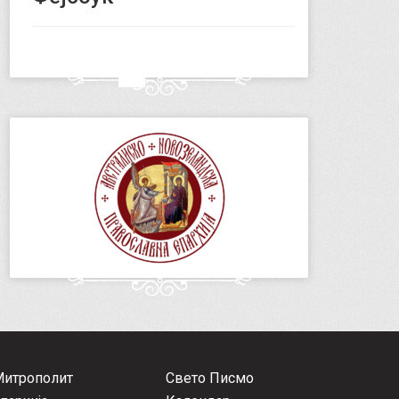
Митрополит
Свето Писмо