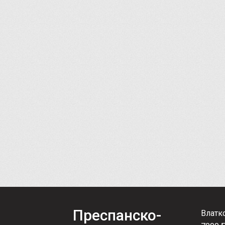
Преспанско-
Влатк