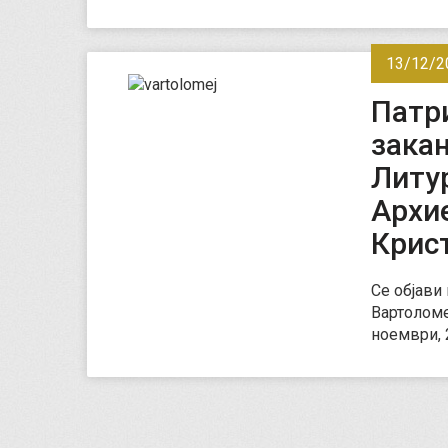
13/12/2
Патри
закан
Литу
Архие
Крис
Се објави
Вартоломе
ноември, 2