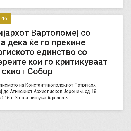
016
јархот Вартоломеј со
а дека ќе го прекине
ргиското единство со
реите кои го критикуваат
тскиот Собор
 писмото на Константинополскиот Патријарх
ј до Атинскиот Архиепископ Јероним, од 18
016 г. За тоа пишува Аgionoros.