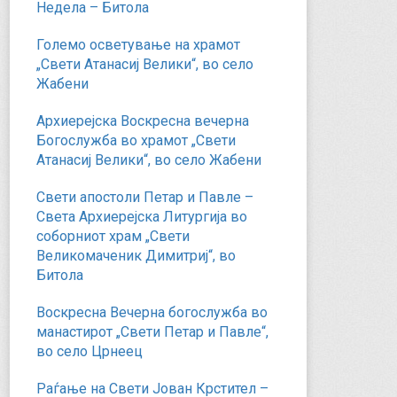
Недела – Битола
Големо осветување на храмот
„Свети Атанасиј Велики“, во село
Жабени
Архиерејска Воскресна вечерна
Богослужба во храмот „Свети
Атанасиј Велики“, во село Жабени
Свети апостоли Петар и Павле –
Света Архиерејска Литургија во
соборниот храм „Свети
Великомаченик Димитриј“, во
Битола
Воскресна Вечерна богослужба во
манастирот „Свети Петар и Павле“,
во село Црнеец
Раѓање на Свети Јован Крстител –