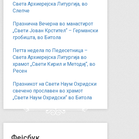
Света Архиерејска Литургија, во
Слепче
Празнична Вечерна во манастирот
„Свети Јован Крстител“ – Германски
гробишта, во Битола
Петта недела по Педесетница –
Света Архиерејска Литургија во
храмот „Свети Кирил и Методиј“, во
Ресен
Празникот на Свети Наум Охридски
свечено прославен во храмот
„Свети Наум Охридски“ во Битола
Фејсбук