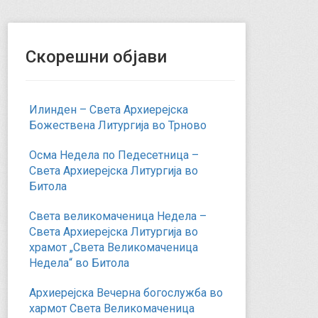
Скорешни објави
Илинден – Света Архиерејска
Божествена Литургија во Трново
Осма Недела по Педесетница –
Света Архиерејска Литургија во
Битола
Света великомаченица Недела –
Света Архиерејска Литургија во
храмот „Света Великомаченица
Недела“ во Битола
Архиерејска Вечерна богослужба во
хармот Света Великомаченица