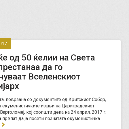
017
е од 50 ќелии на Света
престанаа да го
нуваат Вселенскиот
ијарх
та, поврзана со документите од Критскиот Собор,
ка екуменистичките изјави на Цариградскиот
Вартоломеј, кој соопшти дека на 24 април, 2017 г.
а првпат да ја посети познатата екуменистичка
…