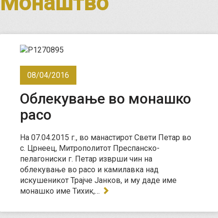
Монаштво
08/04/2016
Облекување во монашко
расо
На 07.04.2015 г., во манастирот Свети Петар во
с. Црнеец, Митрополитот Преспанско-
пелагониски г. Петар изврши чин на
облекување во расо и камилавка над
искушеникот Трајче Јанков, и му даде име
монашко име Тихик,…