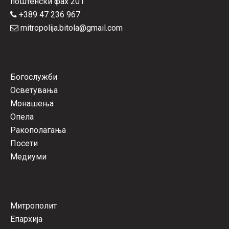
поштенски фах 201
+389 47 236 967
mitropolija.bitola@gmail.com
Богослужби
Осветувања
Монашења
Опела
Ракополагања
Посети
Медиуми
Митрополит
Епархија