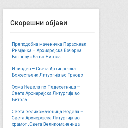
Скорешни објави
Преподобна маченичка Параскева
Римјанка – Архиерејска Вечерна
Богослужба во Битола
Илинден – Света Архиерејска
Божествена Литургија во Трново
Осма Недела по Педесетница –
Света Архиерејска Литургија во
Битола
Света великомаченица Недела –
Света Архиерејска Литургија во
храмот „Света Великомаченица