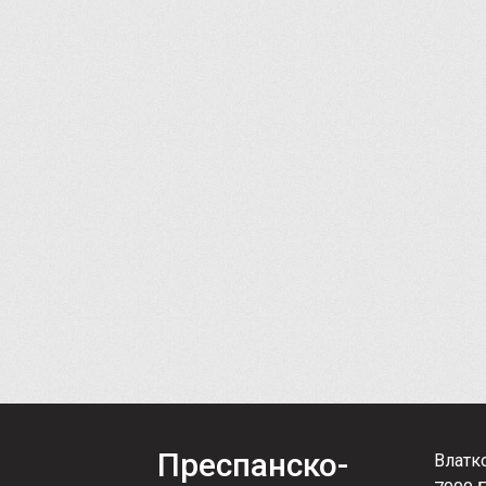
Преспанско-
Влатк