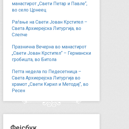
манастирот „Свети Петар и Павле“,
во село Црнеец
Раѓање на Свети Јован Крстител –
Света Архиерејска Литургија, во
Слепче
Празнична Вечерна во манастирот
„Свети Јован Крстител“ – Германски
гробишта, во Битола
Петта недела по Педесетница –
Света Архиерејска Литургија во
храмот „Свети Кирил и Методиј“, во
Ресен
Фејсбук