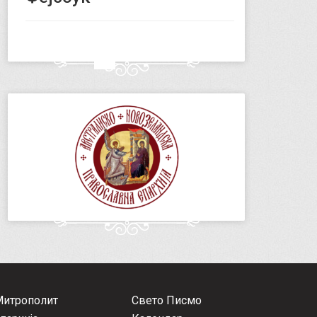
Митрополит
Свето Писмо