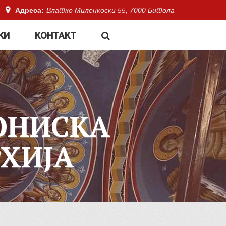
Адреса:
Влатко Миленкоски 55, 7000 Битола
КИ
КОНТАКТ
ОНИСКА
ХИЈА