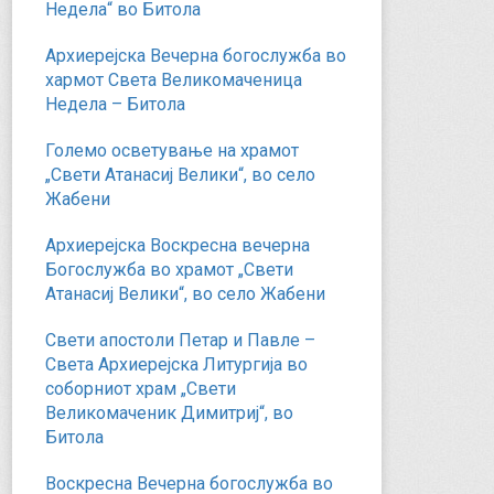
Недела“ во Битола
Архиерејска Вечерна богослужба во
хармот Света Великомаченица
Недела – Битола
Големо осветување на храмот
„Свети Атанасиј Велики“, во село
Жабени
Архиерејска Воскресна вечерна
Богослужба во храмот „Свети
Атанасиј Велики“, во село Жабени
Свети апостоли Петар и Павле –
Света Архиерејска Литургија во
соборниот храм „Свети
Великомаченик Димитриј“, во
Битола
Воскресна Вечерна богослужба во