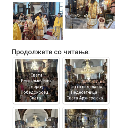
Продолжете со читање:
Свети
Великомаченик
Георгиј
Петта недела по
Победоносец –
Педесетница –
Света…
Света Архиерејска…