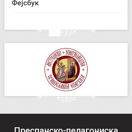
Фејсбук
Преспанско-пелагониска