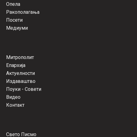
Опела
Ракополагања
Посети
Медиуми
Митрополит
Епархија
Актуелности
Издаваштво
Поуки - Совети
Видео
Контакт
Свето Писмо