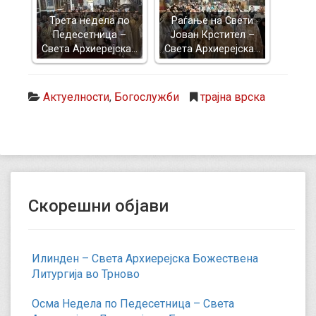
Трета недела по
Раѓање на Свети
Педесетница –
Јован Крстител –
Света Архиерејска…
Света Архиерејска…
Актуелности
,
Богослужби
трајна врска
Скорешни објави
Илинден – Света Архиерејска Божествена
Литургија во Трново
Осма Недела по Педесетница – Света