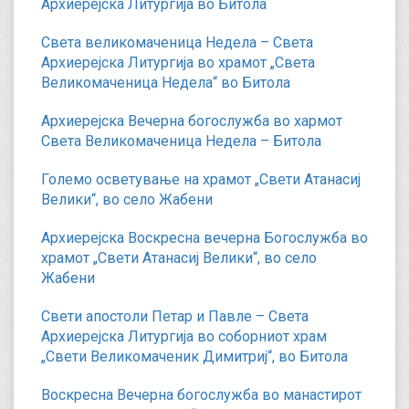
Архиерејска Литургија во Битола
Света великомаченица Недела – Света
Архиерејска Литургија во храмот „Света
Великомаченица Недела“ во Битола
Архиерејска Вечерна богослужба во хармот
Света Великомаченица Недела – Битола
Големо осветување на храмот „Свети Атанасиј
Велики“, во село Жабени
Архиерејска Воскресна вечерна Богослужба во
храмот „Свети Атанасиј Велики“, во село
Жабени
Свети апостоли Петар и Павле – Света
Архиерејска Литургија во соборниот храм
„Свети Великомаченик Димитриј“, во Битола
Воскресна Вечерна богослужба во манастирот