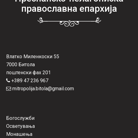
православна епархија
Влатко Миленкоски 55
7000 Битола
поштенски фах 201
+389 47 236 967
mitropolija.bitola@gmail.com
Богослужби
Осветувања
Монашења