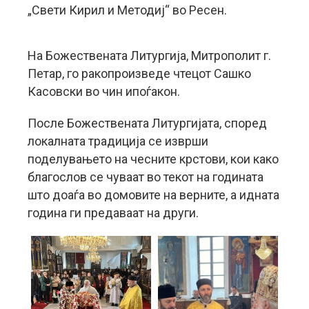
„Свети Кирил и Методиј“ во Ресен.
На Божествената Литургија, Митрополит г.
Петар, го ракопроизведе чтецот Сашко
Касовски во чин ипоѓакон.
После Божествената Литургијата, според
локалната традиција се изврши
поделувањето на чесните крстови, кои како
благослов се чуваат во текот на годината
што доаѓа во домовите на верните, а идната
година ги предаваат на други.