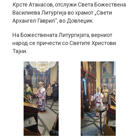
Крсте Атанасов, отслужи Света Божествена
Василиева Литургија во храмот „Свети
Архангел Гаврил“, во Довлеџик.
На Божествената Литургијата, верниот
народ се причести со Светите Христови
Тајни.