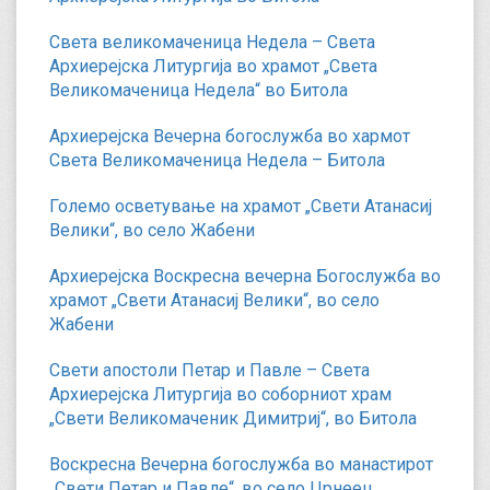
Света великомаченица Недела – Света
Архиерејска Литургија во храмот „Света
Великомаченица Недела“ во Битола
Архиерејска Вечерна богослужба во хармот
Света Великомаченица Недела – Битола
Големо осветување на храмот „Свети Атанасиј
Велики“, во село Жабени
Архиерејска Воскресна вечерна Богослужба во
храмот „Свети Атанасиј Велики“, во село
Жабени
Свети апостоли Петар и Павле – Света
Архиерејска Литургија во соборниот храм
„Свети Великомаченик Димитриј“, во Битола
Воскресна Вечерна богослужба во манастирот
„Свети Петар и Павле“, во село Црнеец