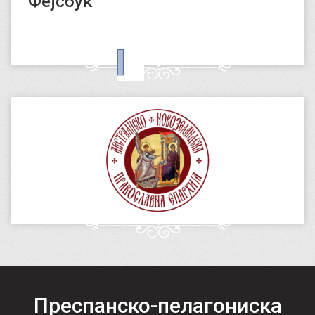
Фејсбук
Преспанско-пелагониска