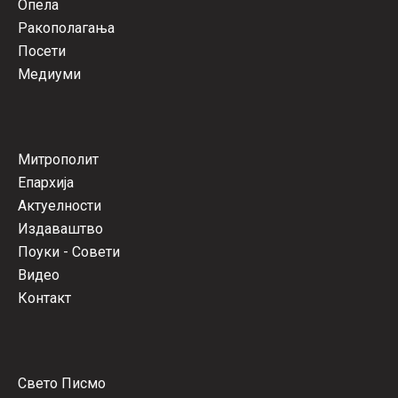
Опела
Ракополагања
Посети
Медиуми
Митрополит
Епархија
Актуелности
Издаваштво
Поуки - Совети
Видео
Контакт
Свето Писмо