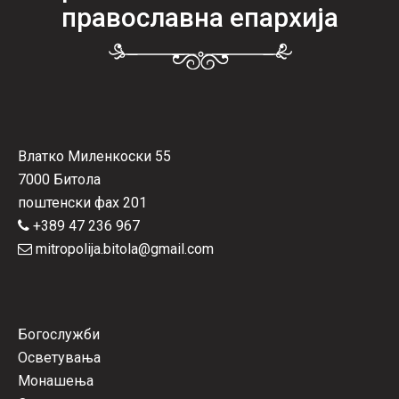
православна епархија
Влатко Миленкоски 55
7000 Битола
поштенски фах 201
+389 47 236 967
mitropolija.bitola@gmail.com
Богослужби
Осветувања
Монашења