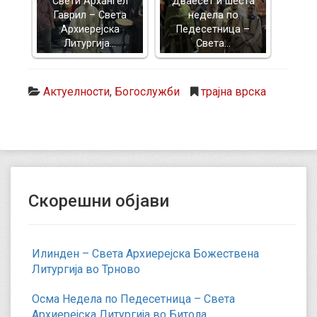
Свети Архангел
Дваесет и шеста
Гаврил – Света
недела по
Архиерејска
Педесетница –
Литургија…
Света…
Актуелности
,
Богослужби
трајна врска
Скорешни објави
Илинден – Света Архиерејска Божествена
Литургија во Трново
Осма Недела по Педесетница – Света
Архиерејска Литургија во Битола