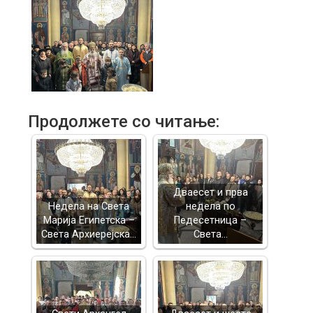
Продолжете со читање:
Дваесет и прва
Недела на Света
недела по
Марија Египетска –
Педесетница –
Света Архиерејска…
Света…