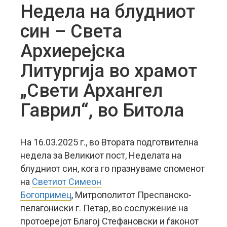
Недела на блудниот
син – Света
Архиерејска
Литургија во храмот
„Свети Архангел
Гаврил“, во Битола
На 16.03.2025 г., во Втората подготвителна
недела за Великиот пост, Неделата на
блудниот син, кога го празнуваме споменот
на
Светиот Симеон
Богопримец
, Митрополитот Преспанско-
пелагониски г. Петар, во сослужение на
протоерејот Благој Стефановски и ѓаконот