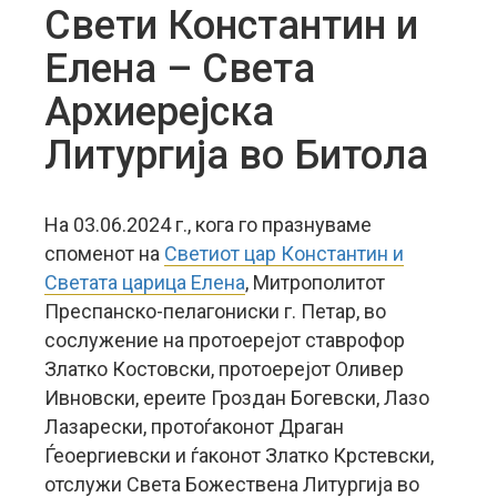
Свети Константин и
Елена – Света
Архиерејска
Литургија во Битола
На 03.06.2024 г., кога го празнуваме
споменот на
Светиот цар Константин и
Светата царица Елена
, Митрополитот
Преспанско-пелагониски г. Петар, во
сослужение на протоерејот ставрофор
Златко Костовски, протоерејот Оливер
Ивновски, ереите Гроздан Богевски, Лазо
Лазарески, протоѓаконот Драган
Ѓеоергиевски и ѓаконот Златко Крстевски,
отслужи Света Божествена Литургија во