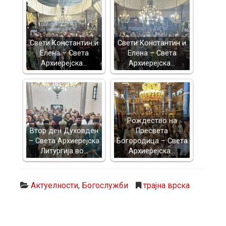
Свети Константин и
Свети Константин и
Елена – Света
Елена – Света
Архиерејска…
Архиерејска…
Рождество на
Втор ден Духовден
Пресвета
– Света Архиерејска
Богородица – Света
Литургија во…
Архиерејска…
Актуелности
,
Богослужби
трајна врска