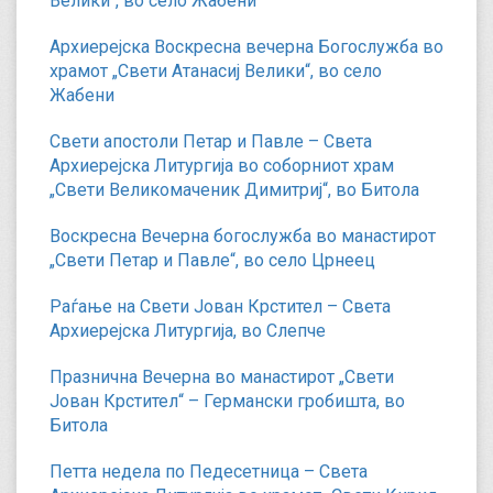
Велики“, во село Жабени
Архиерејска Воскресна вечерна Богослужба во
храмот „Свети Атанасиј Велики“, во село
Жабени
Свети апостоли Петар и Павле – Света
Архиерејска Литургија во соборниот храм
„Свети Великомаченик Димитриј“, во Битола
Воскресна Вечерна богослужба во манастирот
„Свети Петар и Павле“, во село Црнеец
Раѓање на Свети Јован Крстител – Света
Архиерејска Литургија, во Слепче
Празнична Вечерна во манастирот „Свети
Јован Крстител“ – Германски гробишта, во
Битола
Петта недела по Педесетница – Света