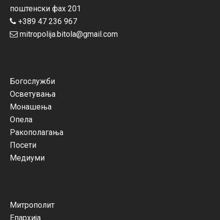
поштенски фах 201
+389 47 236 967
mitropolija.bitola@gmail.com
Богослужби
Осветувања
Монашења
Опела
Ракополагања
Посети
Медиуми
Митрополит
Епархија