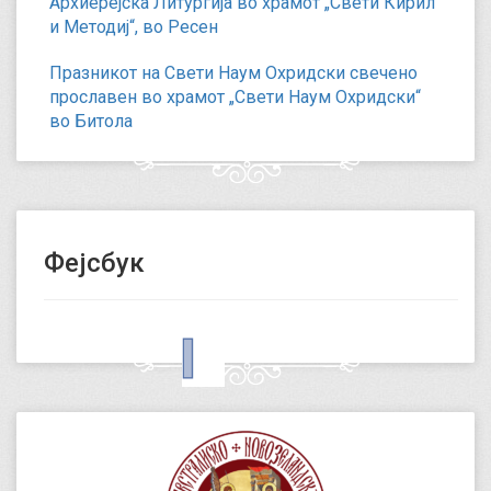
Архиерејска Литургија во храмот „Свети Кирил
и Методиј“, во Ресен
Празникот на Свети Наум Охридски свечено
прославен во храмот „Свети Наум Охридски“
во Битола
Фејсбук