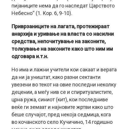
пијаниците нема да го наследат Царството
Небесно“ (1. Кор. 6, 9-10).
Приврзаниците на лагата, протежираат
анархија и уривање на власта со насилни
средства, непочитување на законите,
толкување на законите како што ним им
одговара и.т.н.
Но има и лажни учители кои сакаат и верата
да ни ја уништат, како разни сектанти
увезени во текот на овие последни неколку
децении, а меѓу нив се и спиритуалистите,
црна ружа, синиот (кит), кои последниве
веќе ги земаат и најновите жртви како што
беше случајот, пред некоја седмица, кога
во кочанското село Кучичино, 14 годишно