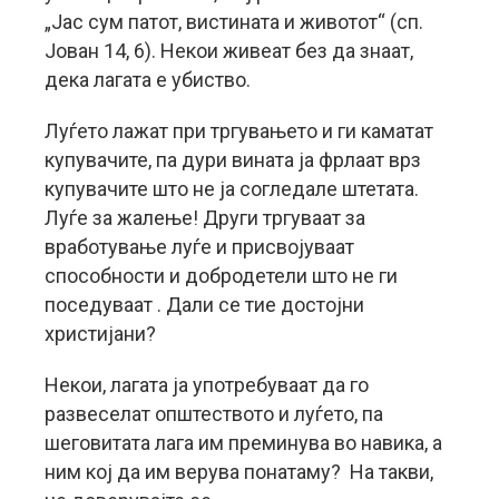
„Јас сум патот, вистината и животот“ (сп.
Јован 14, 6). Некои живеат без да знаат,
дека лагата е убиство.
Луѓето лажат при тргувањето и ги каматат
купувачите, па дури вината ја фрлаат врз
купувачите што не ја согледале штетата.
Луѓе за жалење! Други тргуваат за
вработување луѓе и присвојуваат
способности и добродетели што не ги
поседуваат . Дали се тие достојни
христијани?
Некои, лагата ја употребуваат да го
развеселат општеството и луѓето, па
шеговитата лага им преминува во навика, а
ним кој да им верува понатаму? На такви,