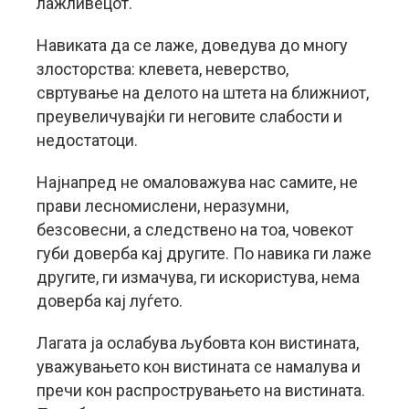
лажливецот.
Навиката да се лаже, доведува до многу
злосторства: клевета, неверство,
свртување на делото на штета на ближниот,
преувеличувајќи ги неговите слабости и
недостатоци.
Најнапред не омаловажува нас самите, не
прави лесномислени, неразумни,
безсовесни, а следствено на тоа, човекот
губи доверба кај другите. По навика ги лаже
другите, ги измачува, ги искористува, нема
доверба кај луѓето.
Лагата ја ослабува љубовта кон вистината,
уважувањето кон вистината се намалува и
пречи кон распрострувањето на вистината.