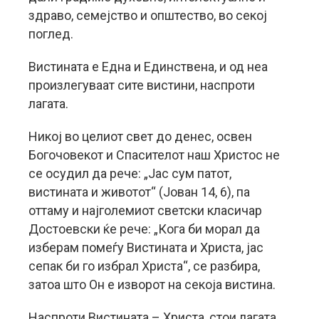
здраво, семејство и општество, во секој
поглед.
Вистината е Една и Единствена, и од неа
произлегуваат сите вистини, наспроти
лагата.
Никој во целиот свет до денес, освен
Богочовекот и Спасителот наш Христос не
се осудил да рече: „Јас сум патот,
вистината и животот“ (Јован 14, 6), па
оттаму и најголемиот светски класичар
Достоевски ќе рече: „Кога би морал да
изберам помеѓу Вистината и Христа, јас
сепак би го избрал Христа“, се разбира,
затоа што Он е изворот на секоја вистина.
Наспроти Вистината – Христа, стои лагата,