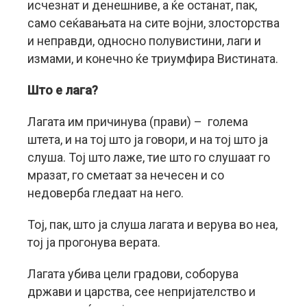
исчезнат и денешниве, а ќе останат, пак,
само сеќавањата на сите војни, злосторства
и неправди, односно полувистини, лаги и
измами, и конечно ќе триумфира Вистината.
Што е лага?
Лагата им причинува (прави) – голема
штета, и на тој што ја говори, и на тој што ја
слуша. Тој што лаже, тие што го слушаат го
мразат, го сметаат за нечесен и со
недоверба гледаат на него.
Тој, пак, што ја слуша лагата и верува во неа,
тој ја прогонува верата.
Лагата убива цели градови, соборува
држави и царства, сее непријателство и