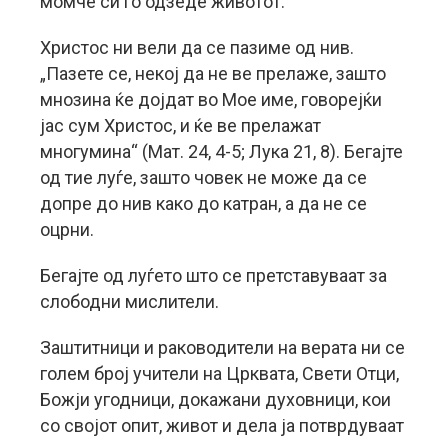
момче си го одзеде животот.
Христос ни вели да се пазиме од нив.
„Пазете се, некој да не ве прелаже, зашто
мнозина ќе дојдат во Мое име, говорејќи
јас сум Христос, и ќе ве прелажат
многумина“ (Мат. 24, 4-5; Лука 21, 8). Бегајте
од тие луѓе, зашто човек не може да се
допре до нив како до катран, а да не се
оцрни.
Бегајте од луѓето што се претставуваат за
слободни мислители.
Заштитници и раководители на верата ни се
голем број учители на Црквата, Свети Отци,
Божји угодници, докажани духовници, кои
со својот опит, живот и дела ја потврдуваат