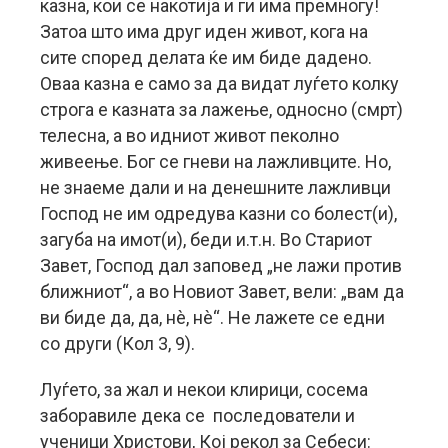
казна, кои се накотија и ги има премногу!
Затоа што има друг иден живот, кога на
сите според делата ќе им биде дадено.
Оваа казна е само за да видат луѓето колку
строга е казната за лажење, односно (смрт)
телесна, а во идниот живот пеколно
живеење. Бог се гневи на лажливците. Но,
не знаеме дали и на денешните лажливци
Господ не им одредува казни со болест(и),
загуба на имот(и), беди и.т.н. Во Стариот
Завет, Господ дал заповед „не лажи против
ближниот“, а во Новиот Завет, вели: „вам да
ви биде да, да, нè, нè“. Не лажете се едни
со други (Кол 3, 9).
Луѓето, за жал и некои клирици, сосема
заборавиле дека се последователи и
ученици Христови, Кој рекол за Себеси: