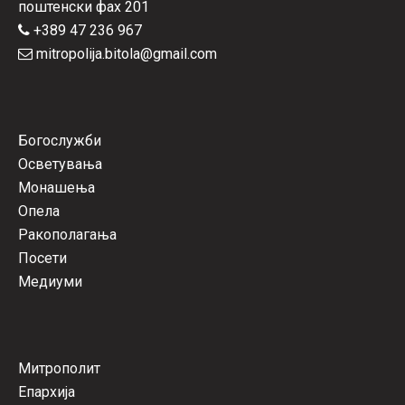
поштенски фах 201
+389 47 236 967
mitropolija.bitola@gmail.com
Богослужби
Осветувања
Монашења
Опела
Ракополагања
Посети
Медиуми
Митрополит
Епархија