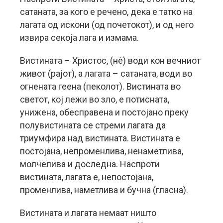
сатаната, за кого е речено, дека е татко на
лагата од искони (од почетокот), и од него
извира секоја лага и измама.
Вистината – Христос, (нè) води кон вечниот
живот (рајот), а лагата – сатаната, води во
огнената геена (пеколот). Вистината во
светот, кој лежи во зло, е потисната,
унижена, обесправена и постојано преку
полувистината се стреми лагата да
триумфира над вистината. Вистината е
постојана, непроменлива, ненаметлива,
молчелива и доследна. Наспроти
вистината, лагата е, непостојана,
променлива, наметлива и бучна (гласна).
Вистината и лагата немаат ништо