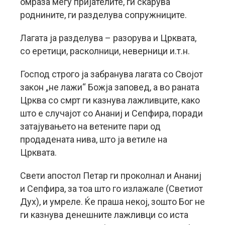
омраза меѓу пријателите, ги скарува
роднините, ги разделува сопружниците.
Лагата ја разделува – разорува и Црквата,
со еретици, расколници, неверници и.т.н.
Господ строго ја забранува лагата со Својот
закон „не лажи“ Божја заповед, а во раната
Црква со смрт ги казнува лажливците, како
што е случајот со Ананиј и Сепфира, поради
затајувањето на ветените пари од
продадената нива, што ја ветиле на
Црквата.
Свети апостол Петар ги проколнал и Ананиј
и Сепфира, за тоа што го излажале (Светиот
Дух), и умреле. Ќе праша некој, зошто Бог не
ги казнува денешните лажливци со иста