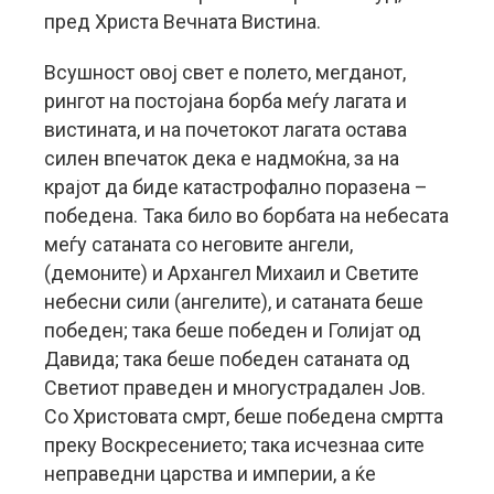
пред Христа Вечната Вистина.
Всушност овој свет е полето, мегданот,
рингот на постојана борба меѓу лагата и
вистината, и на почетокот лагата остава
силен впечаток дека е надмоќна, за на
крајот да биде катастрофално поразена –
победена. Така било во борбата на небесата
меѓу сатаната со неговите ангели,
(демоните) и Архангел Михаил и Светите
небесни сили (ангелите), и сатаната беше
победен; така беше победен и Голијат од
Давида; така беше победен сатаната од
Светиот праведен и многустрадален Јов.
Со Христовата смрт, беше победена смртта
преку Воскресението; така исчезнаа сите
неправедни царства и империи, а ќе