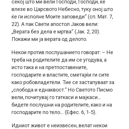
секој што ми вели Господи, Господи, ќе
влезе во Царсвото Небесно, туку оној што
ќе ги исполне Моите заповеди“ (сп. Мат. 7,
22). А пак Свети апостол Јаков вели:
„Верата без дела е мртва“ (Јак. 2, 20).
Покажи ми ја верата од делото.
Некои против послушанието говорат: – Не
треба на родителите да им се угодува, а
исто така и на претпоставените,
господарите и властите, сметајќи ги сите
како робовладетели. Тие се застапуваат за
„слобода и еднаквост.“ Но Светото Писмо
вели, почитувај го таткаси и мајкаси…
бидете послушни на родителите, како и на
господарите по тело… (Ефес. 6, 1-5).
Идниот живот е неизвесен, велат некои