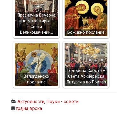
Празнична Вечерна
во манастирот
Свети
Великомаченик…
Божикно послание
Тодорова Сабота –
Велигденско
Света Архиерејска
послание
Литургија во Прилеп
Актуелности
,
Поуки - совети
трајна врска