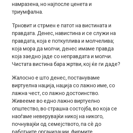
намразена, но најпосле ценета и
триумфална.
Трновит и стрмен е патот на вистината и
правдата. Денес, навистина и се служи на
правдата, која е поткуплива и молчелива;
која мора да молчи, денес имаме правда
која заедно јаде со неправдата и молчи.
Чистата вистина бара жртви, кој ќе ги даде?
Жалосно е што денес, постануваме
виртуелна нација, нација со лажно име, со
лажна чест, со лажно достоинство.
Живееме во едно лажно виртуелно
општество, во страшна состојба, во која се
наоѓаме неверувајќи никој на никого,
почнувајќи од семејството, па сè до
работните организации, фирмите,