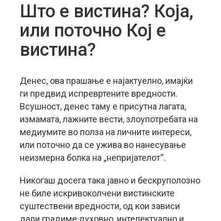
Што е вистина? Која,
или поточно Кој е
вистина?
Денес, ова прашање е најактуелно, имајќи
ги предвид испревртените вредности.
Всушност, денес таму е присутна лагата,
измамата, лажните вести, злоупотребата на
медиумите во полза на личните интереси,
или поточно да се ужива во нанесување
неизмерна болка на „непријателот“.
Никогаш досега така јавно и бескруполозно
не биле искривоколчени вистинските
суштествени вредности, од кои зависи
дали градиме духовно, интелектуално и