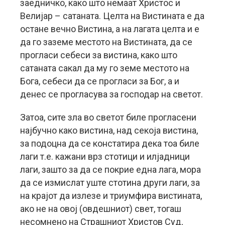
заедничко, како што немаат Христос и
Велијар – сатаната. Целта на Вистината е да
остане вечно Вистина, а на лагата целта и е
да го заземе местото на Вистината, да се
прогласи себеси за вистина, како што
сатаната сакал да му го земе местото на
Бога, себеси да се прогласи за Бог, а и
денес се прогласува за господар на светот.
Затоа, сите зла во светот биле прогласени
најбучно како вистина, над секоја вистина,
за подоцна да се констатира дека тоа биле
лаги т.е. кажани врз стотици и илјадници
лаги, зашто за да се покрие една лага, мора
да се измислат уште стотина други лаги, за
на крајот да излезе и триумфира вистината,
ако не на овој (овдешниот) свет, тогаш
несомнено на Страшниот Христов Суд,