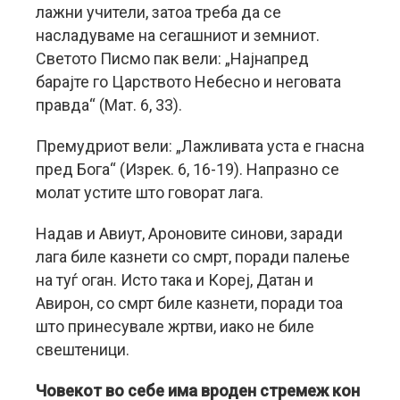
лажни учители, затоа треба да се
насладуваме на сегашниот и земниот.
Светото Писмо пак вели: „Најнапред
барајте го Царството Небесно и неговата
правда“ (Мат. 6, 33).
Премудриот вели: „Лажливата уста е гнасна
пред Бога“ (Изрек. 6, 16-19). Напразно се
молат устите што говорат лага.
Надав и Авиут, Ароновите синови, заради
лага биле казнети со смрт, поради палење
на туѓ оган. Исто така и Кореј, Датан и
Авирон, со смрт биле казнети, поради тоа
што принесувале жртви, иако не биле
свештеници.
Човекот во себе има вроден стремеж кон