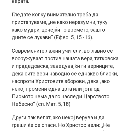
верата.
Гледате колку внимателно треба да
пристапуваме, „не како неразумни, туку
како мудри, ценејќи го времето, зашто
дните се лукави“ (Ефес. 5, 15 -16).
Современите лажни учители, воглавно се
вооружуваат против нашата вера, татковска
и прадедовска, заведувајќи ги верниците,
дека сите вери наводно се еднакво блиски,
наспроти Христовите зборови, дека „ако
некој промени една црта или јота од
Писмото нема да го наследи Царството
Небесно“ (сп. Мат. 5, 18).
Други пак велат, ако некој верува и да
греши ќе се спаси. Но Христос вели: „Не