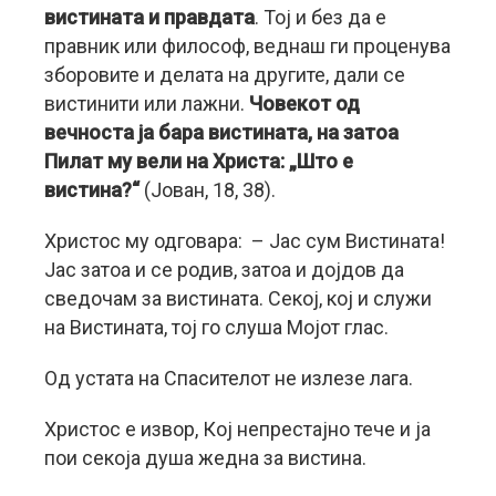
вистината и правдата
. Тој и без да е
правник или философ, веднаш ги проценува
зборовите и делата на другите, дали се
вистинити или лажни.
Човекот од
вечноста ја бара вистината, на затоа
Пилат му вели на Христа: „Што е
вистина?“
(Јован, 18, 38).
Христос му одговара: – Јас сум Вистината!
Јас затоа и се родив, затоа и дојдов да
сведочам за вистината. Секој, кој и служи
на Вистината, тој го слуша Мојот глас.
Од устата на Спасителот не излезе лага.
Христос е извор, Кој непрестајно тече и ја
пои секоја душа жедна за вистина.