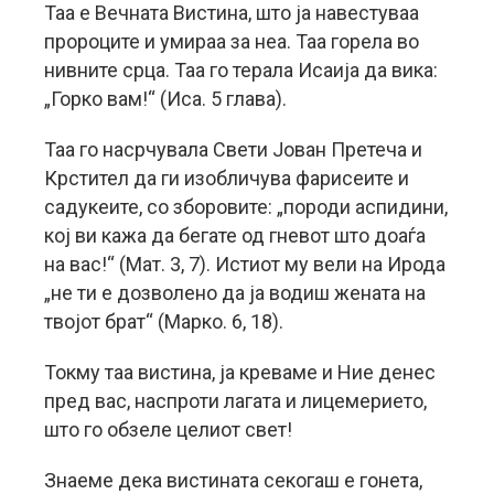
Таа е Вечната Вистина, што ја навестуваа
пророците и умираа за неа. Таа горела во
нивните срца. Таа го терала Исаија да вика:
„Горко вам!“ (Иса. 5 глава).
Таа го насрчувала Свети Јован Претеча и
Крстител да ги изобличува фарисеите и
садукеите, со зборовите: „породи аспидини,
кој ви кажа да бегате од гневот што доаѓа
на вас!“ (Мат. 3, 7). Истиот му вели на Ирода
„не ти е дозволено да ја водиш жената на
твојот брат“ (Марко. 6, 18).
Токму таа вистина, ја креваме и Ние денес
пред вас, наспроти лагата и лицемерието,
што го обзеле целиот свет!
Знаеме дека вистината секогаш е гонета,