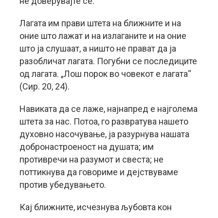
не доверувајте се.
Лагата им прави штета на ближните и на
оние што лажат и на излаганите и на оние
што ја слушаат, а ништо не прават да ја
разобличат лагата. Погубни се последиците
од лагата. „Лош порок во човекот е лагата“
(Сир. 20, 24).
Навиката да се лаже, најнапред е најголема
штета за нас. Потоа, го развратува нашето
духовно насочување, ја разурнува нашата
добронастроеност на душата; им
противречи на разумот и свеста; не
поттикнува да говориме и дејствуваме
против убедувањето.
Кај ближните, исчезнува љубовта кон