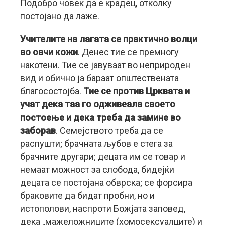
Подобро човек да е крадец, отколку
постојано да лаже.
Учителите на лагата се практично волци
во овчи кожи
. Денес тие се премногу
накотени. Тие се јавуваат во неприроден
вид и обично ја бараат општествената
благосостојба.
Тие се против Црквата и
учат дека таа го одживеала своето
постоење и дека треба да замине во
заборав
. Семејството треба да се
распушти; брачната љубов е стега за
брачните другари; децата им се товар и
немаат можност за слобода, бидејќи
децата се постојана обврска; се форсира
браковите да бидат пробни, но и
истополови, наспроти Божјата заповед,
дека „мажеложниците (хомосексуалците) и