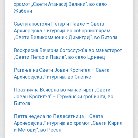
храмот „Свети Атанасиј Велики“, во село
Жабени
Свети апостоли Петар и Павле – Света
Архиерејска Литургија во соборниот храм
„Свети Великомаченик Димитриј“, во Битола
Воскресна Вечерна богослужба во манастирот
„Свети Петар и Павле“, во село Црнеец
Раѓање на Свети Јован Крстител – Света
Архиерејска Литургија, во Слепче
Празнична Вечерна во манастирот „Свети
Јован Крстител“ – Германски гробишта, во
Битола
Петта недела по Педесетница – Света
Архиерејска Литургија во храмот „Свети Кирил
и Методиј“, во Ресен