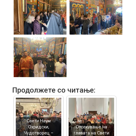
Продолжете со читање:
Свети Наум
Охридски,
Отсекување на
Чудотворец –
главата на Свети