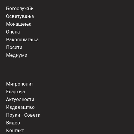
Богослужби
Осветувања
Монашења
Опела
Ракополагања
Посети
Медиуми
Митрополит
Епархија
Актуелности
Издаваштво
Поуки - Совети
Видео
Контакт