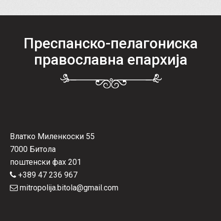
Преспанско-пелагониска
православна епархија
Влатко Миленкоски 55
7000 Битола
поштенски фах 201
+389 47 236 967
mitropolija.bitola@gmail.com