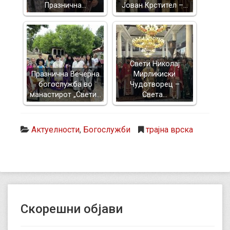
Празнична…
Јован Крстител –…
Свети Николај
Празнична Вечерна
Мирликиски
богослужба во
Чудотворец –
манастирот „Свети…
Света…
Актуелности
,
Богослужби
трајна врска
Скорешни објави