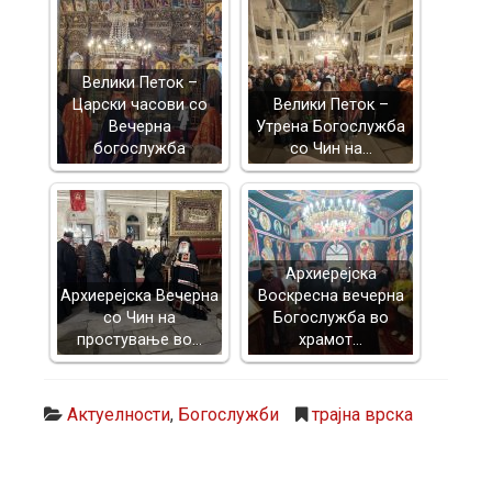
Велики Петок –
Царски часови со
Велики Петок –
Вечерна
Утрена Богослужба
богослужба
со Чин на…
Архиерејска
Архиерејска Вечерна
Воскресна вечерна
со Чин на
Богослужба во
простување во…
храмот…
Актуелности
,
Богослужби
трајна врска