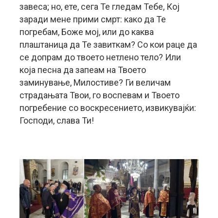
завеса; но, ете, сега Те гледам Тебе, Кој
заради мене прими смрт: како да Те
погребам, Боже мој, или до каква
плаштаница да Те завиткам? Со кои раце да
се допрам до твоето нетлено тело? Или
која песна да запеам на Твоето
заминување, Милостиве? Ги величам
страдањата Твои, го воспевам и Твоето
погребение со воскресението, извикувајќи:
Господи, слава Ти!