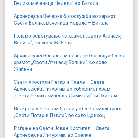
Великомаченица Недела“ во Битола
Архиерејска Вечерна богослужба во хармот
Света Великомаченица Недела – Битола
Големо осветување на храмот „Свети Атанасиј
Велики“, во село Жабени
Архиерејска Воскресна вечерна Богослужба во
храмот „Свети Атанасиј Велики“, во село
Жабени
Свети апостоли Петар и Павле – Света
Архиерејска Литургија во соборниот храм
„Свети Великомаченик Димитриј“, во Битола
Воскресна Вечерна богослужба во манастирот
„Свети Петар и Павле“, во село Црнеец
Раѓање на Свети Јован Крстител – Света
Архиерејска Литургија, во Слепче