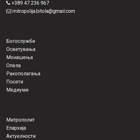
+389 47 236 967
mitropolija.bitola@gmail.com
Богослужби
Осветувања
Монашења
Опела
Ракополагања
Посети
Медиуми
Митрополит
Епархија
Актуелности