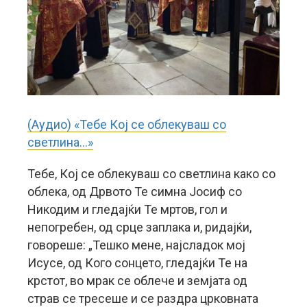
(Аудио) «Тебе Кој се облекуваш со
светлина…»
Тебе, Кој се облекуваш со светлина како со
облека, од Дрвото Те симна Јосиф со
Никодим и гледајќи Те мртов, гол и
непогребен, од срце заплака и, ридајќи,
говореше: „Тешко мене, најсладок мој
Исусе, од Кого сонцето, гледајќи Те на
крстот, во мрак се облече и земјата од
страв се тресеше и се раздра црковната