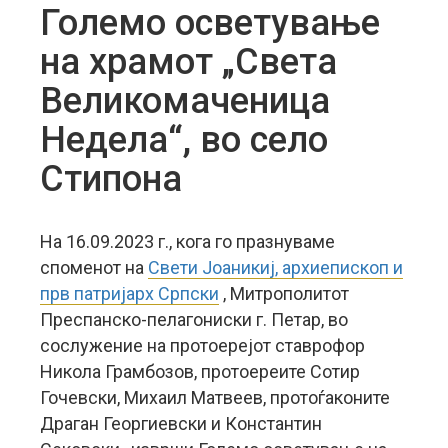
Големо осветување
на храмот „Света
Великомаченица
Недела“, во село
Стипона
На 16.09.2023 г., кога го празнуваме
споменот на
Свети Јоаникиј, архиепископ и
прв патријарх Српски
, Митрополитот
Преспанско-пелагониски г. Петар, во
сослужение на протоерејот ставрофор
Никола Грамбозов, протоереите Сотир
Гочевски, Михаил Матвеев, протоѓаконите
Драган Георгиевски и Константин