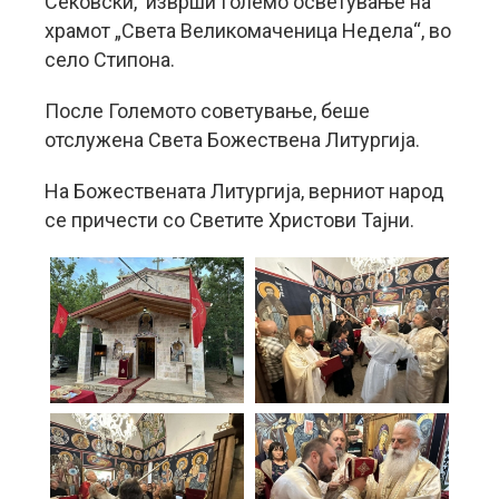
Сековски, изврши Големо осветување на
храмот „Света Великомаченица Недела“, во
село Стипона.
После Големото советување, беше
отслужена Света Божествена Литургија.
На Божествената Литургија, верниот народ
се причести со Светите Христови Тајни.