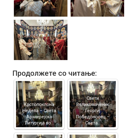
Продолжете со читање:
Свети
Крстопоклона
Великомаченик
Недела – Света
Георгиј
Архиерејска
Победоносец –
Литургија во…
Света…