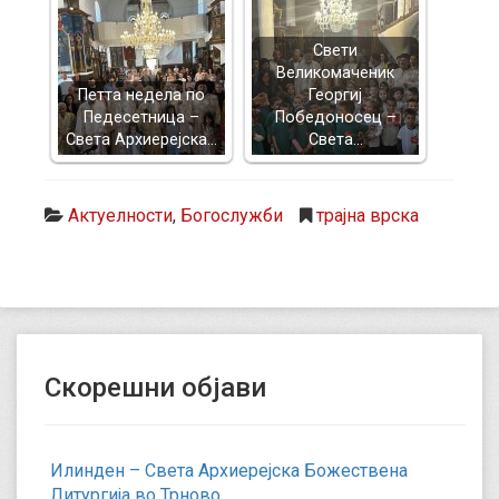
Свети
Великомаченик
Петта недела по
Георгиј
Педесетница –
Победоносец –
Света Архиерејска…
Света…
Актуелности
,
Богослужби
трајна врска
Скорешни објави
Илинден – Света Архиерејска Божествена
Литургија во Трново