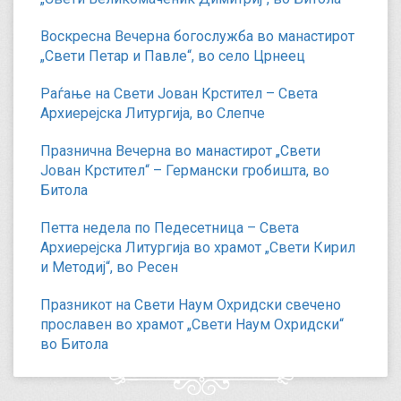
Воскресна Вечерна богослужба во манастирот
„Свети Петар и Павле“, во село Црнеец
Раѓање на Свети Јован Крстител – Света
Архиерејска Литургија, во Слепче
Празнична Вечерна во манастирот „Свети
Јован Крстител“ – Германски гробишта, во
Битола
Петта недела по Педесетница – Света
Архиерејска Литургија во храмот „Свети Кирил
и Методиј“, во Ресен
Празникот на Свети Наум Охридски свечено
прославен во храмот „Свети Наум Охридски“
во Битола