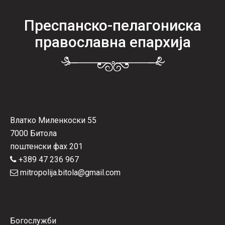
Преспанско-пелагониска
православна епархија
Влатко Миленкоски 55
7000 Битола
поштенски фах 201
+389 47 236 967
mitropolija.bitola@gmail.com
Богослужби