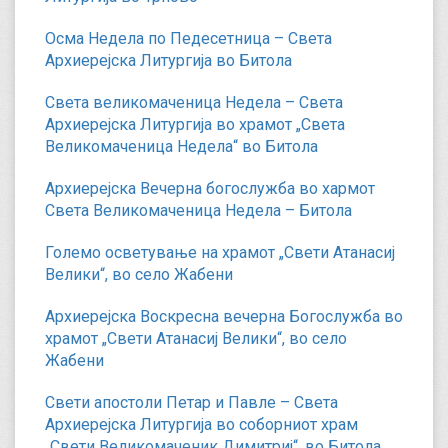
Осма Недела по Педесетница – Света
Архиерејска Литургија во Битола
Света великомаченица Недела – Света
Архиерејска Литургија во храмот „Света
Великомаченица Недела“ во Битола
Архиерејска Вечерна богослужба во хармот
Света Великомаченица Недела – Битола
Големо осветување на храмот „Свети Атанасиј
Велики“, во село Жабени
Архиерејска Воскресна вечерна Богослужба во
храмот „Свети Атанасиј Велики“, во село
Жабени
Свети апостоли Петар и Павле – Света
Архиерејска Литургија во соборниот храм
„Свети Великомаченик Димитриј“, во Битола