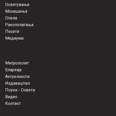
Осветувања
Монашења
Опела
Ракополагања
Посети
Медиуми
Митрополит
Епархија
Актуелности
Издаваштво
Поуки - Совети
Видео
Контакт