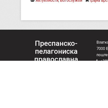
Актуелности
,
Богослужби
трајна врс
Преспанско-
Влатк
7000 
пелагониска
поште
православна
+389
епархија
mitr
Со благослов на Неговото Високопреосвеш