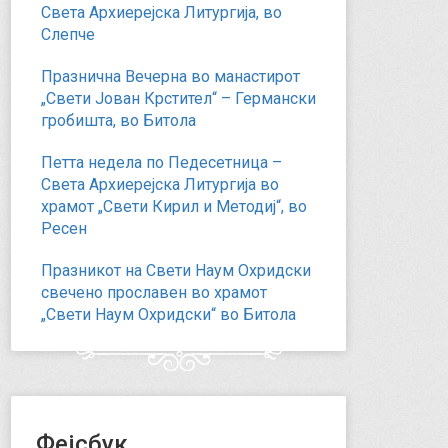
Света Архиерејска Литургија, во
Слепче
Празнична Вечерна во манастирот
„Свети Јован Крстител“ – Германски
гробишта, во Битола
Петта недела по Педесетница –
Света Архиерејска Литургија во
храмот „Свети Кирил и Методиј“, во
Ресен
Празникот на Свети Наум Охридски
свечено прославен во храмот
„Свети Наум Охридски“ во Битола
Фејсбук