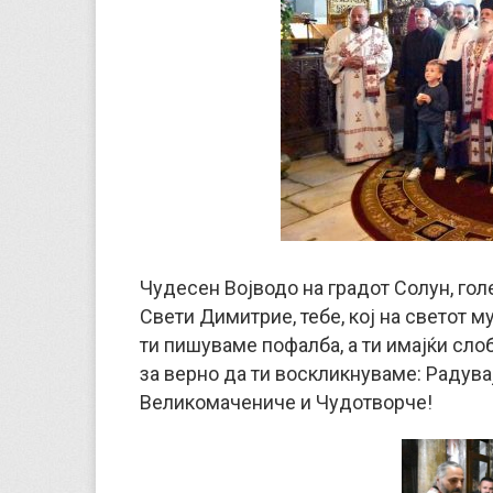
Чудесен Војводо на градот Солун, гол
Свети Димитрие, тебе, кој на светот м
ти пишуваме пофалба, а ти имајќи слоб
за верно да ти воскликнуваме: Радува
Великомачениче и Чудотворче!