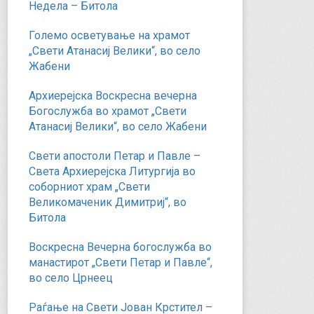
Недела – Битола
Големо осветување на храмот
„Свети Атанасиј Велики“, во село
Жабени
Архиерејска Воскресна вечерна
Богослужба во храмот „Свети
Атанасиј Велики“, во село Жабени
Свети апостоли Петар и Павле –
Света Архиерејска Литургија во
соборниот храм „Свети
Великомаченик Димитриј“, во
Битола
Воскресна Вечерна богослужба во
манастирот „Свети Петар и Павле“,
во село Црнеец
Раѓање на Свети Јован Крстител –