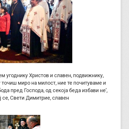
ем угоднику Христов и славен, подвижнику,
у точиш миро на милост, ние те почитуваме и
ода пред Господа, од секоја беда избави не’,
ј се, Свети Димитрие, славен