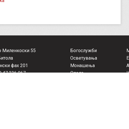
ка
о Миленкоски 55
Богослужби
Битола
Осветувања
Е
нски фах 201
Монашења
А
 47 236 967
Опела
opolija.bitola@gmail.com
Ракополагања
П
Посети
Медиуми
К
тенство, Митрополит Преспанско-пелагониски и администр