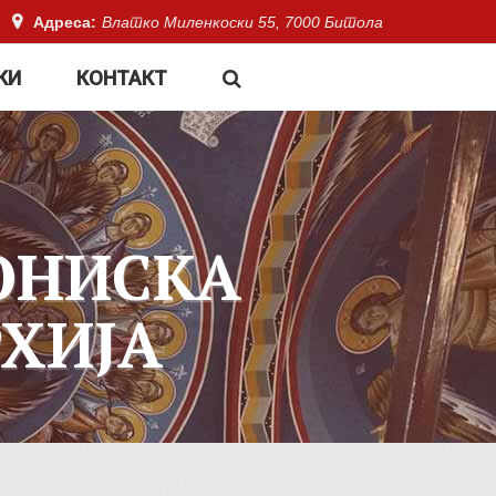
Адреса:
Влатко Миленкоски 55, 7000 Битола
КИ
КОНТАКТ
ОНИСКА
ХИЈА