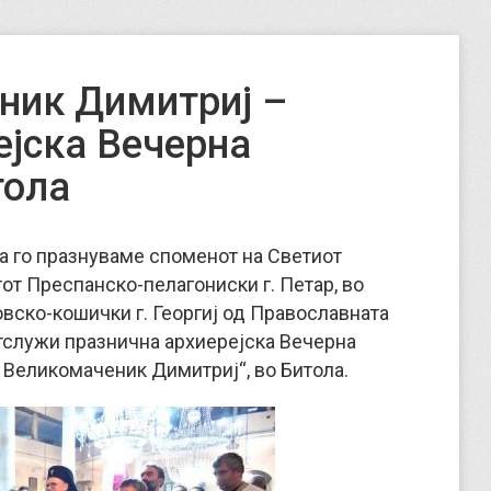
ник Димитриј –
ејска Вечерна
тола
га го празнуваме споменот на Светиот
т Преспанско-пелагониски г. Петар, во
ско-кошички г. Георгиј од Православната
отслужи празнична архиерејска Вечерна
 Великомаченик Димитриј“, во Битола.