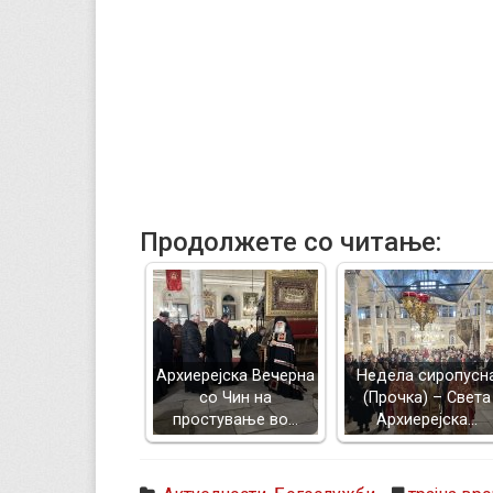
Продолжете со читање:
Архиерејска Вечерна
Недела сиропусн
со Чин на
(Прочка) – Света
простување во…
Архиерејска…