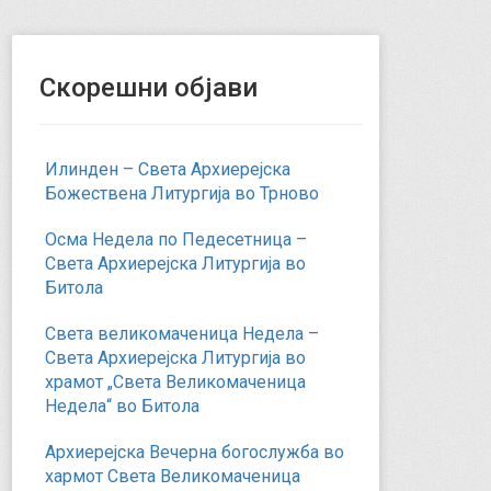
Скорешни објави
Илинден – Света Архиерејска
Божествена Литургија во Трново
Осма Недела по Педесетница –
Света Архиерејска Литургија во
Битола
Света великомаченица Недела –
Света Архиерејска Литургија во
храмот „Света Великомаченица
Недела“ во Битола
Архиерејска Вечерна богослужба во
хармот Света Великомаченица