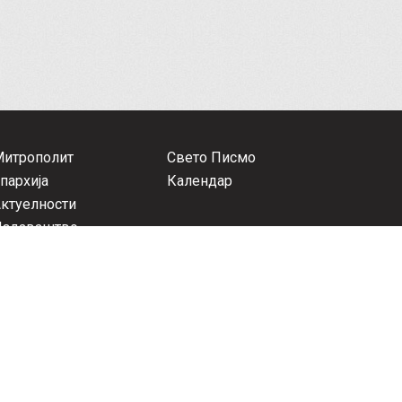
Митрополит
Свето Писмо
пархија
Календар
ктуелности
Издаваштво
оуки - Совети
Видео
онтакт
атор Австралиско-новозеландски, г. Петар