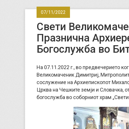
07/11/2022
Свети Великомаче
Празнична Архиер
Богослужба во Би
На 07.11.2022 г., во предвечерието ко
Великомаченик Димитриј, Митрополито
сослужение на Архиепископот Михалов
Црква на Чешките земји и Словачка, 
богослужба во соборниот храм „Свети