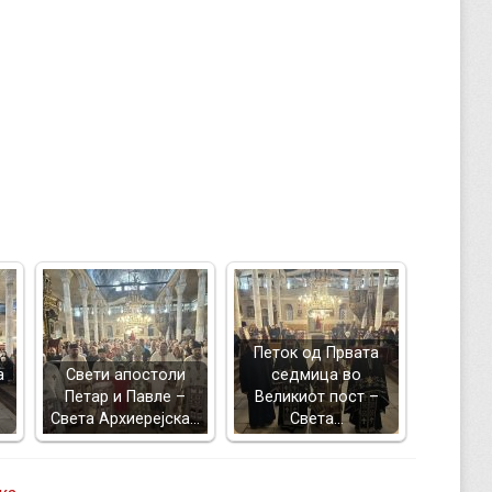
Петок од Првата
а
Свети апостоли
седмица во
Петар и Павле –
Великиот пост –
Света Архиерејска…
Света…