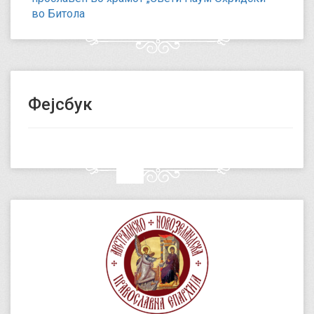
во Битола
Фејсбук