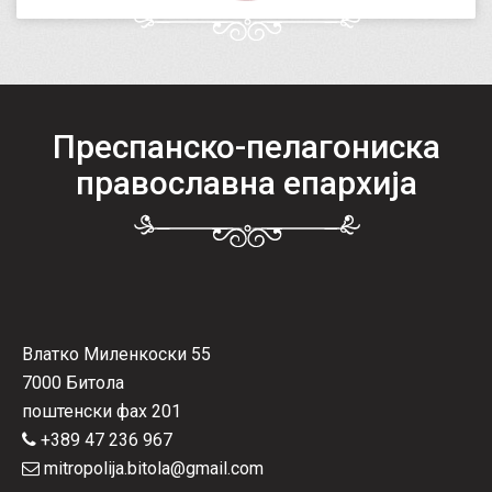
Преспанско-пелагониска
православна епархија
Влатко Миленкоски 55
7000 Битола
поштенски фах 201
+389 47 236 967
mitropolija.bitola@gmail.com