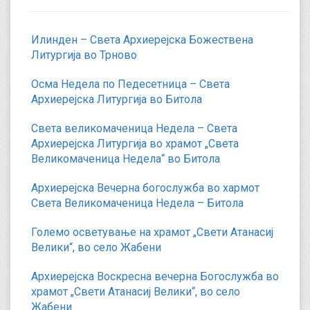
Илинден – Света Архиерејска Божествена
Литургија во Трново
Осма Недела по Педесетница – Света
Архиерејска Литургија во Битола
Света великомаченица Недела – Света
Архиерејска Литургија во храмот „Света
Великомаченица Недела“ во Битола
Архиерејска Вечерна богослужба во хармот
Света Великомаченица Недела – Битола
Големо осветување на храмот „Свети Атанасиј
Велики“, во село Жабени
Архиерејска Воскресна вечерна Богослужба во
храмот „Свети Атанасиј Велики“, во село
Жабени