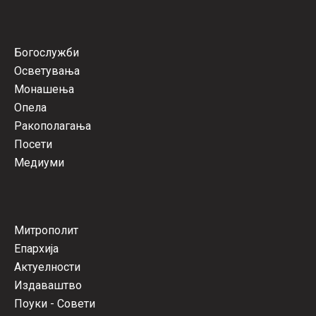
Богослужби
Осветувања
Монашења
Опела
Ракополагања
Посети
Медиуми
Митрополит
Епархија
Актуелности
Издаваштво
Поуки - Совети