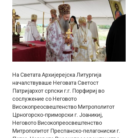
На Светата Архијерејска Литургија
началствуваше Неговата Светост
Патријархот српски г.г. Порфириј во
сослужение со Неговото
Високопреосвештенство Митрополитот
Црногорско-приморски г. Јоаникиј,
Неговото Високопреосвештенство
Митрополитот Преспанско-пелагониски г.