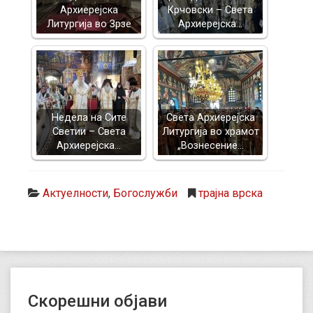
Архиерејска
Крчовски – Света
Литургија во Зрзе
Архиерејска…
Недела на Сите
Света Архиерејска
Светии – Света
Литургија во храмот
Архиерејска…
„Вознесение…
Актуелности
,
Богослужби
трајна врска
Скорешни објави