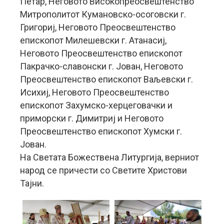
Петар, Неговото Високопреосвештенство
Митрополитот Кумановско-oсоговски г.
Григориј, Неговото Преосвештенство
епископот Милешевски г. Атанасиј,
Неговото Преосвештенство епископот
Пакрачко-славонски г. Јован, Неговото
Преосвештенство епископот Ваљевски г.
Исихиј, Неговото Преосвештенство
епископот Захумско-херцеговачки и
приморски г. Димитриј и Неговото
Преосвештенство епископот Хумски г.
Јован.
На Светата Божествена Литургија, верниот
народ се причести со Светите Христови
Тајни.