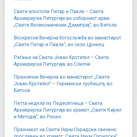
Свети апостоли Петар и Павле – Света
Архиерејска Литургија во соборниот храм
„Свети Великомаченик Димитриј“, во Битола
Воскресна Вечерна богослужба во манастирот
„Свети Петар и Павле“, во село Црнеец
Раѓање на Свети Јован Крстител – Света
Архиерејска Литургија, во Слепче
Празнична Вечерна во манастирот „Свети
Јован Крстител“ – Германски гробишта, во
Битола
Петта недела по Педесетница – Света
Архиерејска Литургија во храмот „Свети Кирил
и Методиј“, во Ресен
Празникот на Свети Наум Охридски свечено
прославен во храмот „Свети Наум Охридски“