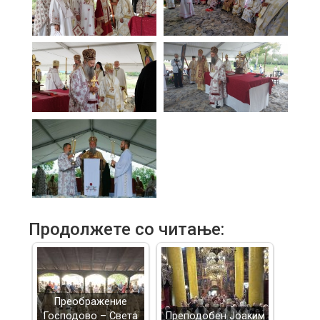
Продолжете со читање:
Преображение
Господово – Света
Преподобен Јоаким