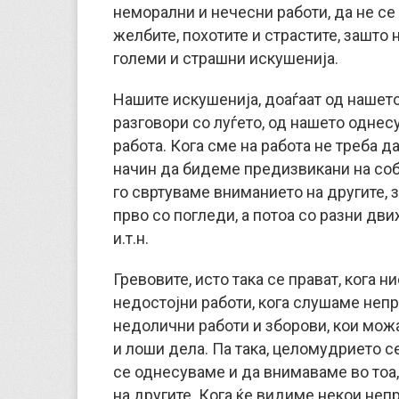
неморални и нечесни работи, да не се
желбите, похотите и страстите, зашто
големи и страшни искушенија.
Нашите искушенија, доаѓаат од нашет
разговори со луѓето, од нашето однесу
работа. Кога сме на работа не треба да
начин да бидеме предизвикани на соб
го свртуваме вниманието на другите, з
прво со погледи, а потоа со разни дви
и.т.н.
Гревовите, исто така се прават, кога 
недостојни работи, кога слушаме непр
недолични работи и зборови, кои можа
и лоши дела. Па така, целомудрието с
се однесуваме и да внимаваме во тоа
на другите. Кога ќе видиме некои непр