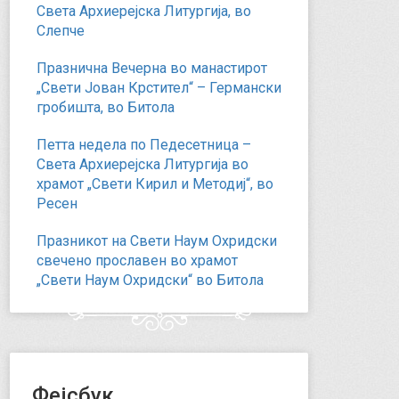
Света Архиерејска Литургија, во
Слепче
Празнична Вечерна во манастирот
„Свети Јован Крстител“ – Германски
гробишта, во Битола
Петта недела по Педесетница –
Света Архиерејска Литургија во
храмот „Свети Кирил и Методиј“, во
Ресен
Празникот на Свети Наум Охридски
свечено прославен во храмот
„Свети Наум Охридски“ во Битола
Фејсбук