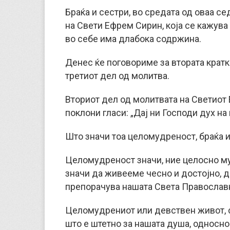
Браќа и сестри, во средата од оваа с
на Свети Ефрем Сирин, која се кажува 
во себе има длабока содржина.
Денес ќе поговориме за втората кратка
третиот дел од молитва.
Вториот дел од молитвата на Светиот 
поклони гласи: „Дај ни Господи дух н
Што значи тоа целомудреност, браќа 
Целомудреност значи, ние целосно му
значи да живееме чесно и достојно, д
препорачува нашата Света Православ
Целомудрениот или девствен живот, с
што е штетно за нашата душа, односно