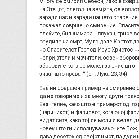
многу се смирил Себеси, иако е соврш
на Отецот, слегол на земјата, се вопл
заради нас и заради нашето спасение 
покажал совршено смирение. Спасител
плеќите, бил шамаран, плукан, трнов в
осудиле на смрт, Му го дале Крстот да 
но Спасителот Господ Исус Христос н
непријатели и мачители, освен зборови
зборовите кога се молел за оние што г
знаат што прават“ (сп. Лука 23, 34).
Еве ни совршен пример на смирение о
да не говориме и за многу други пре
Евангелие, како што е примерот од па
(цариникот) и фарисеот, кога оној фар
видат сите, како тој се моли и велел де
човек што ги исполнува законите Божји
дава десеток од својот имот, па дури и