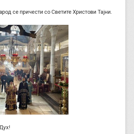
арод се причести со Светите Христови Тајни.
Дух!