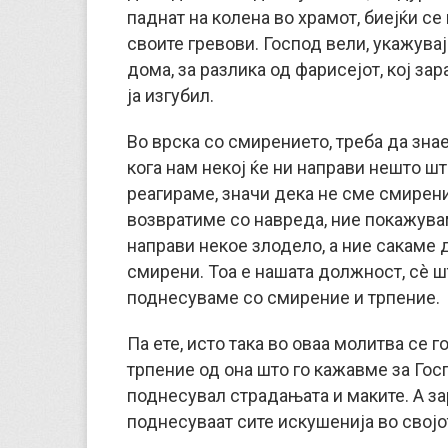
паднат на колена во храмот, биејќи се
своите гревови. Господ вели, укажувај
дома, за разлика од фарисејот, кој зар
ја изгубил.
Во врска со смирението, треба да зна
кога нам некој ќе ни направи нешто шт
реагираме, значи дека не сме смирени
возвратиме со навреда, ние покажува
направи некое злодело, а ние сакаме 
смирени. Тоа е нашата должност, сè шт
поднесуваме со смирение и трпение.
Па ете, исто така во оваа молитва се 
трпение од она што го кажавме за Гос
поднесувал страдањата и маките. А за
поднесуваат сите искушенија во својо