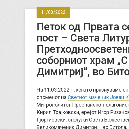
11/03/2022
Петок од Првата 
пост – Света Литур
Претходноосветен
соборниот храм „
Димитриј“, во Бит
На 11.03.2022 г., кога го празнуваме 
споменот на
Светиот маченик Јован 
Митрополитот Преспанско-пелагониски
Кирил Трајковски, ерејот Игор Ризанов
Гјоргиевски, отслужи Света Божестве
Великомаченик Димитриј“, во Битола.