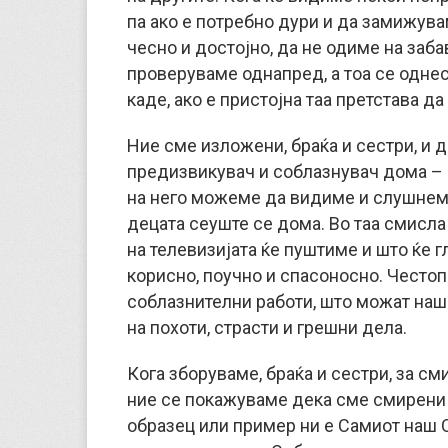
па ако е потребно дури и да замижува
чесно и достојно, да не одиме на заба
проверуваме однапред, а тоа се однесу
каде, ако е пристојна таа претстава да 
Ние сме изложени, браќа и сестри, и 
предизвикувач и соблазнувач дома – 
на него можеме да видиме и слушнеме 
децата сеуште се дома. Во таа смисла
на телевизијата ќе пуштиме и што ќе г
корисно, поучно и спасоносно. Честоп
соблазнителни работи, што можат наши
на похоти, страсти и грешни дела.
Кога зборуваме, браќа и сестри, за см
ние се покажуваме дека сме смирени 
образец или пример ни е Самиот наш С