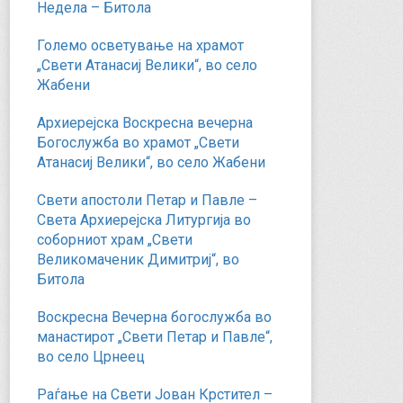
Недела – Битола
Големо осветување на храмот
„Свети Атанасиј Велики“, во село
Жабени
Архиерејска Воскресна вечерна
Богослужба во храмот „Свети
Атанасиј Велики“, во село Жабени
Свети апостоли Петар и Павле –
Света Архиерејска Литургија во
соборниот храм „Свети
Великомаченик Димитриј“, во
Битола
Воскресна Вечерна богослужба во
манастирот „Свети Петар и Павле“,
во село Црнеец
Раѓање на Свети Јован Крстител –