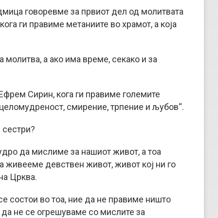
едмица говоревме за првиот дел од молитвата
кога ги правиме метаниите во храмот, а која
 молитва, а ако има време, секако и за
Ефрем Сирин, кога ги правиме големите
а целомудреност, смирение, трпение и љубов“.
и сестри?
дро да мислиме за нашиот живот, а тоа
а живееме девствен живот, живот кој ни го
на Црква.
е состои во тоа, ние да не правиме ништо
 да не се огрешуваме со мислите за