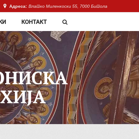
Адреса:
Влатко Миленкоски 55, 7000 Битола
КИ
КОНТАКТ
ОНИСКА
ХИЈА