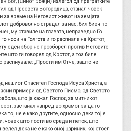
ен Бог, (Синот Божји) излегол од прегратките
отил од Пресвета Богородица, станал човек
и за време на Неговиот живот на земјата
от доброволно страдал за нас, бил биен по
енец му ставиле на главата, неправедно Го
го носи на Голгота и го распнале на Крстот,
иту еден збор не прозборел против Неговите
те што ги говорел од Крстот, а тоа биле
о распнувале: „Прости им Отче, зашто не
д нашиот Спасител Господа Исуса Христа, а
красни примери од Светото Писмо, од Светото
рабола, што ја кажал Господ за митникот
исеот, застанал напред во храмот за да го
ка тој не е како другите, односно дека тој е
, човек што пости во среда и петок, што
 велел дека не е како оној цариник, кој стоел