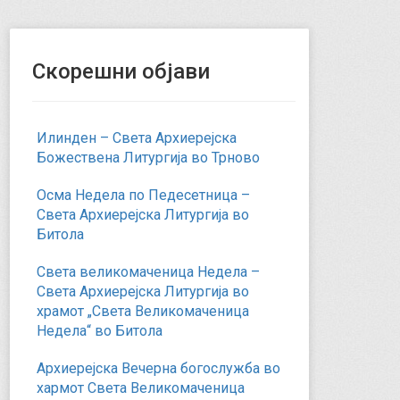
Скорешни објави
Илинден – Света Архиерејска
Божествена Литургија во Трново
Осма Недела по Педесетница –
Света Архиерејска Литургија во
Битола
Света великомаченица Недела –
Света Архиерејска Литургија во
храмот „Света Великомаченица
Недела“ во Битола
Архиерејска Вечерна богослужба во
хармот Света Великомаченица