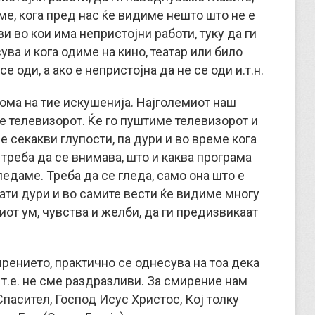
ме, кога пред нас ќе видиме нешто што не е
ви во кои има непристојни работи, туку да ги
ва и кога одиме на кино, театар или било
се оди, а ако е непристојна да не се оди и.т.н.
дома на тие искушенија. Најголемиот наш
е телевизорот. Ќе го пуштиме телевизорот и
секакви глупости, па дури и во време кога
 треба да се внимава, што и каква програма
ледаме. Треба да се гледа, само она што е
ати дури и во самите вести ќе видиме многу
от ум, чувства и желби, да ги предизвикаат
ирението, практично се однесува на тоа дека
т.е. не сме раздразливи. За смирение нам
пасител, Господ Исус Христос, Кој толку