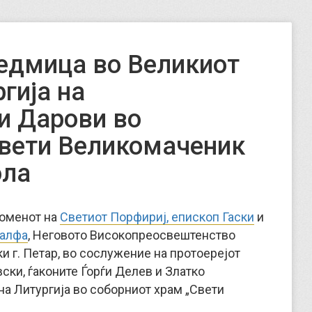
седмица во Великиот
гија на
и Дарови во
Свети Великомаченик
ола
споменот на
Светиот Порфириј, епископ Гаски
и
Калфа
, Неговото Високопреосвештенство
 г. Петар, во сослужение на протоерејот
ски, ѓаконите Ѓорѓи Делев и Златко
на Литургија во соборниот храм „Свети