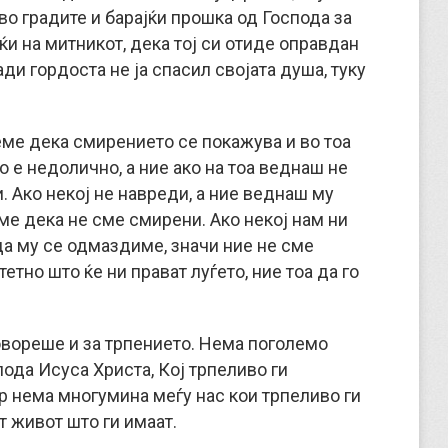
 во градите и барајќи прошка од Господа за
ќи на митникот, дека тој си отиде оправдан
ади гордоста не ја спасил својата душа, туку
еме дека смирението се покажува и во тоа
о е недолично, а ние ако на тоа веднаш не
. Ако некој не навреди, а ние веднаш му
ме дека не сме смирени. Ако некој нам ни
да му се одмаздиме, значи ние не сме
етно што ќе ни прават луѓето, ние тоа да го
говореше и за трпението. Нема поголемо
пода Исуса Христа, Кој трпеливо ги
р нема многумина меѓу нас кои трпеливо ги
т живот што ги имаат.