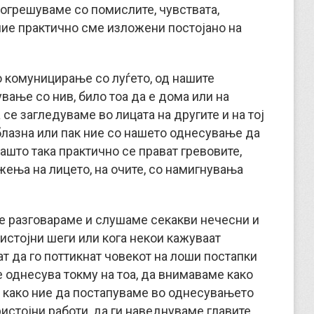
 огрешуваме со помислите, чувствата,
 ние практично сме изложени постојано на
о комуницирање со луѓето, од нашите
вање со нив, било тоа да е дома или на
 се загледуваме во лицата на другите и на тој
лазна или пак ние со нашето однесување да
ашто така практично се прават гревовите,
жења на лицето, на очите, со намигнувања
ние разговараме и слушаме секакви нечесни и
истојни шеги или кога некои кажуваат
т да го поттикнат човекот на лоши постапки
е однесува токму на тоа, да внимаваме како
, како ние да постапуваме во однесувањето
истојни работи, да ги наведнуваме главите,