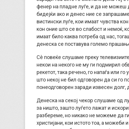
фенер на пладне луѓе, и да не можеш 
бидејќи ако и денес ние се запрашаме 
вистински луѓе, кои имаат чувства кон 
кон оние што се во слабост и немоќ, ко
имаат било каква потреба од нас, тога
денеска се поставува големо прашање
Сè повеќе слушаме преку телевизиите
некои на некого не му ги подмирил об
рекетот, така речено, го напаѓа или го
што некој не бил одговорен да си го п
понеодговорен заради извесен долг, да
Денеска на секој чекор слушаме од л
за ништо, зашто луѓето лажат и искори
разбереме, но никако не можеме да ги
христијани, кои истото тоа, а можеби 