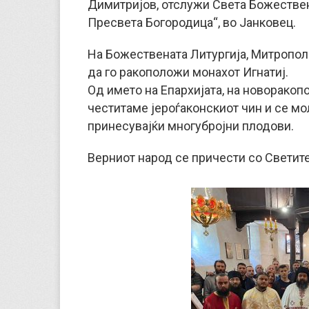
Димитријов, отслужи Света Божествен
Пресвета Богородица“, во Јанковец.
На Божествената Литургија, Митрополи
да го ракоположи монахот Игнатиј.
Од името на Епархијата, на новоракоп
честитаме јероѓаконскиот чин и се мо
принесувајќи многубројни плодови.
Верниот народ се причести со Светите