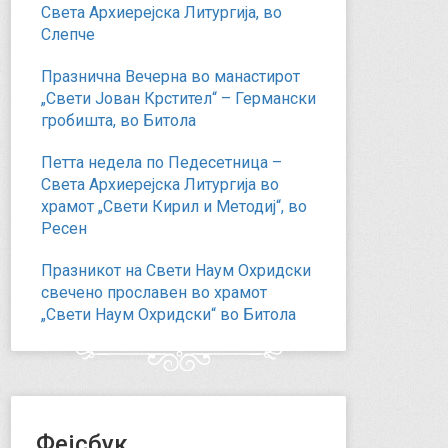
Света Архиерејска Литургија, во
Слепче
Празнична Вечерна во манастирот
„Свети Јован Крстител“ – Германски
гробишта, во Битола
Петта недела по Педесетница –
Света Архиерејска Литургија во
храмот „Свети Кирил и Методиј“, во
Ресен
Празникот на Свети Наум Охридски
свечено прославен во храмот
„Свети Наум Охридски“ во Битола
Фејсбук