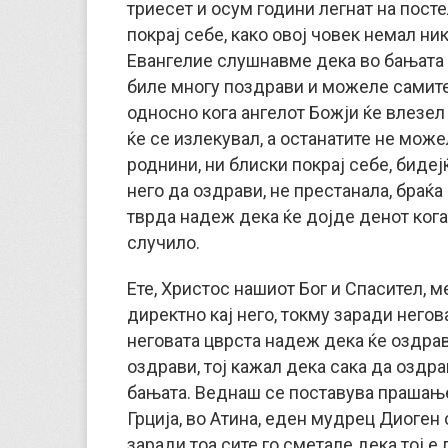
триесет и осум години легнат на посте
покрај себе, како овој човек немал ни
Евангелие слушнавме дека во бањата 
биле многу поздрави и можеле самите 
односно кога ангелот Божји ќе влезел 
ќе се излекувал, а останатите не можел
роднини, ни блиски покрај себе, бидеј
него да оздрави, не престанала, браќа
тврда надеж дека ќе дојде денот кога 
случило.
Ете, Христос нашиот Бог и Спасител, м
директно кај него, токму заради него
неговата цврста надеж дека ќе оздрав
оздрави, тој кажал дека сака да оздра
бањата. Веднаш се поставува прашањет
Грција, во Атина, еден мудрец Диоген
заради тоа сите го сметале дека тој е