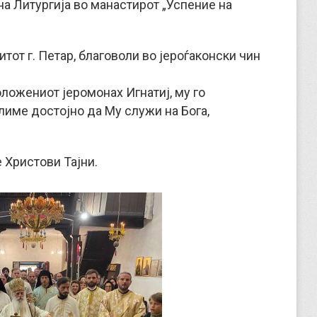
а Литургија во манастирот „Успение на
тот г. Петар, благоволи во јероѓаконски чин
оложениот јеромонах Игнатиј, му го
лиме достојно да Му служи на Бога,
 Христови Тајни.