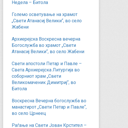
Недела – Битола
Големо осветување на храмот
„Свети Атанасиј Велики“, во село
Жабени
Архиерејска Воскресна вечерна
Богослужба во храмот „Свети
Атанасиј Велики“, во село Жабени
Свети апостоли Петар и Павле –
Света Архиерејска Литургија во
соборниот храм „Свети
Великомаченик Димитриј“, во
Битола
Воскресна Вечерна богослужба во
манастирот „Свети Петар и Павле“,
во село Црнеец
Раѓање на Свети Јован Крстител –