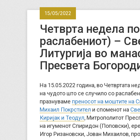
15/05/2022
Четврта недела по
раслабениот) – Св
Литургија во мана
Пресвета Богород
На 15.05.2022 година, во Четвртата н
на чудото што се случило со раслабени
празнуваме
преносот на моштите на С
Михаил Покрстител
и споменот на
Све
Киријак и Теодул
, Митрополитот Прес
на игуменот Спиридон (Поповски), ер
Игор Ризановски, Јован Михаилов, пр