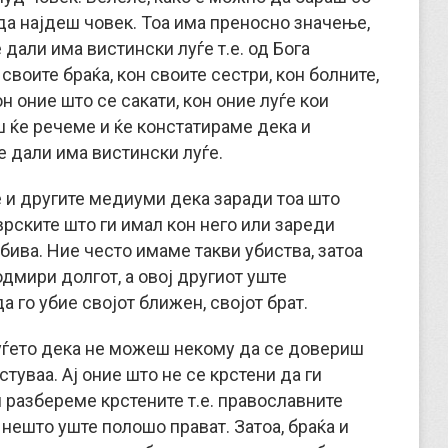
да најдеш човек. Тоа има преносно значење,
дали има вистински луѓе т.е. од Бога
своите браќа, кон своите сестри, кон болните,
н оние што се сакати, кон оние луѓе кои
ш ќе речеме и ќе констатираме дека и
 дали има вистински луѓе.
 и другите медиуми дека заради тоа што
врските што ги имал кон него или зареди
 убива. Ние често имаме такви убиства, затоа
одмири долгот, а овој другиот уште
 го убие својот ближен, својот брат.
уѓето дека не можеш некому да се довериш
стуваа. Ај оние што не се крстени да ги
 разбереме крстените т.е. православните
и нешто уште полошо прават. Затоа, браќа и