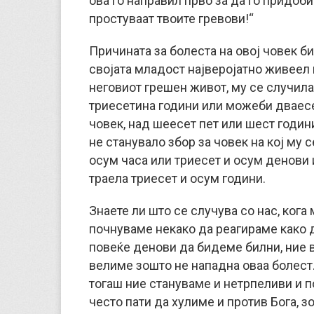
ова го направил прво за да го придобие
простуваат твоите гревови!“
Причината за болеста на овој човек би
својата младост најверојатно живеел 
неговиот грешен живот, му се случила 
триесетина години или можеби дваесет
човек, над шеесет пет или шест годин
не станувало збор за човек на кој му с
осум часа или триесет и осум денови 
траела триесет и осум години.
Знаете ли што се случува со нас, ког
почнуваме некако да реагираме како д
повеќе денови да бидеме билни, ние 
велиме зошто не нападна оваа болест.
тогаш ние стануваме и нетрпеливи и п
често пати да хулиме и против Бога, з