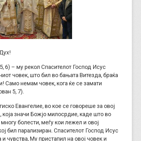
Дух!
5, 6) – му рекол Спасителот Господ Исус
ниот човек, што бил во бањата Витезда, браќа
ди! Само немам човек, кога ќе се замати
ван 5, 7).
ско Евангелие, во кое се говореше за овој
а, која значи Божјо милосрдие, каде што во
многу болести, меѓу кои лежел и овој
кој бил парализиран. Спасителот Господ Исус
а и чувства, Му пристапил на овој човек и