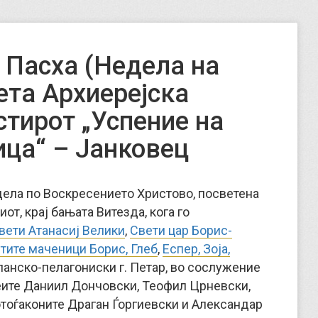
 Пасха (Недела на
ета Архиерејска
стирот „Успение на
ица“ – Јанковец
едела по Воскресението Христово, посветена
от, крај бањата Витезда, кога го
вети Атанасиј Велики
,
Свети цар Борис-
тите маченици Борис, Глеб
,
Еспер, Зоја,
панско-пелагониски г. Петар, во сослужение
еите Даниил Дончовски, Теофил Црневски,
отоѓаконите Драган Ѓоргиевски и Александар