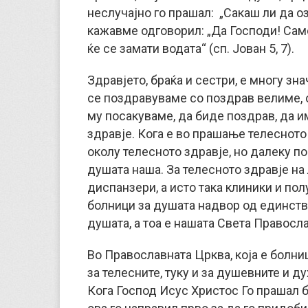
неслучајно го прашал: „Сакаш ли да озд
кажавме одговорил: „Да Господи! Сам
ќе се замати водата“ (сп. Јован 5, 7).
Здравјето, браќа и сестри, е многу зна
се поздравуваме со поздрав велиме, 
му посакуваме, да биде поздрав, да и
здравје. Кога е во прашање телесното
околу телесното здравје, но далеку п
душата наша. За телесното здравје на 
диспанзери, а исто така клиники и по
болници за душата надвор од единств
душата, а тоа е нашата Света Правосла
Во Православната Црква, која е болниц
за телесните, туку и за душевните и ду
Кога Господ Исус Христос Го прашал б