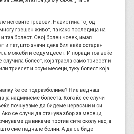
 за Себе, а потоа да му каже: „Ти се
ле неговите гревови. Навистина тој од
многу грешен живот, па како последица на
и таа болест. Oвој болен човек, имал
 и пет, што значи дека бил веќе остарен
и, а можеби и седумдесет. И поради тоа веќе
е случила болест, која траела само триесет и
или триесет и осум месеци, туку болест која
а малку ќе се подразболиме? Ние веднаш
а ја надминеме болеста. Кога ќе се случи
веќе почнуваме да бидеме нервозни и си
 Ако се случи да станува збор за месеци,
очнуваме да викаме против сите околу нас, а
ошто сме паднале болни. А да се биде