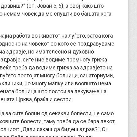
равиш?“ (сп. Јован 5, 6), а овој како што
о немам човек да ме спушти во бањата кога
чајна работа во животот на луѓето, затоа кога
односно на човекот со кого се поздравуваме
ма здравје, но има телесно и духовно
 здравје, сите ние водиме премногу грижа
овеќе треба да водиме грижа за здравјето на
луѓето постојат многу болници, санаториуми,
луклиники, но многу малку или воопшто нема
ената болница што постои за лекување на
вната Црква, браќа и сестри.
а за сите болни од секакви болести, не само
ховните болести, таму треба да се бара лекот.
олниот: „Дали сакаш да бидеш здрав?“, Он