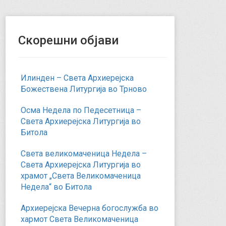
Скорешни објави
Илинден – Света Архиерејска
Божествена Литургија во Трново
Осма Недела по Педесетница –
Света Архиерејска Литургија во
Битола
Света великомаченица Недела –
Света Архиерејска Литургија во
храмот „Света Великомаченица
Недела“ во Битола
Архиерејска Вечерна богослужба во
хармот Света Великомаченица