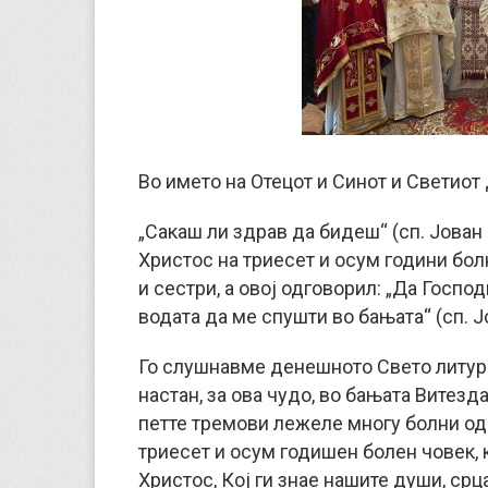
Во името на Отецот и Синот и Светиот 
„Сакаш ли здрав да бидеш“ (сп. Јован 
Христос на триесет и осум години бол
и сестри, а овој одговорил: „Да Госпо
водата да ме спушти во бањата“ (сп. Јо
Го слушнавме денешното Свето литурги
настан, за ова чудо, во бањата Витезд
петте тремови лежеле многу болни од 
триесет и осум годишен болен човек, 
Христос, Кој ги знае нашите души, срц