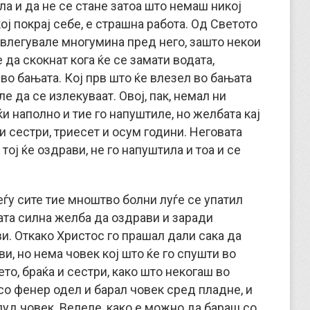
ла и да не се стане затоа што немаш никој
кој покрај себе, е страшна работа. Од Светото
влегувале многумина пред него, зашто некои
да скокнат кога ќе се замати водата,
во бањата. Кој прв што ќе влезел во бањата
е да се излекуваат. Овој, пак, немал ни
ќи наполно и тие го напуштиле, но желбата кај
 и сестри, триесет и осум години. Неговата
тој ќе оздрави, не го напуштила и тоа и се
еѓу сите тие мноштво болни луѓе се упатил
вата силна желба да оздрави и заради
и. Откако Христос го прашал дали сака да
ви, но нема човек кој што ќе го спушти во
о, браќа и сестри, како што некогаш во
 со фенер одел и барал човек сред пладне, и
 луд човек. Велеле, како е можно да бараш со