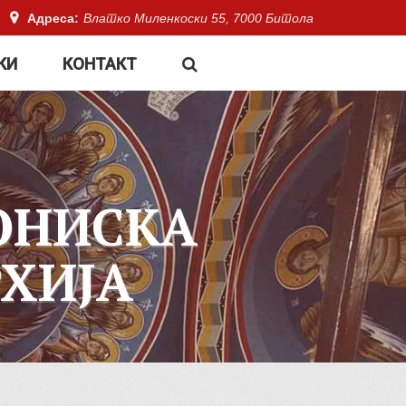
Адреса:
Влатко Миленкоски 55, 7000 Битола
КИ
КОНТАКТ
ОНИСКА
ХИЈА