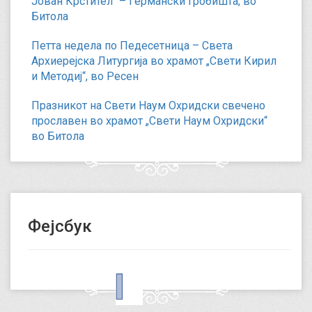
Јован Крстител“ – Германски гробишта, во
Битола
Петта недела по Педесетница – Света
Архиерејска Литургија во храмот „Свети Кирил
и Методиј“, во Ресен
Празникот на Свети Наум Охридски свечено
прославен во храмот „Свети Наум Охридски“
во Битола
Фејсбук