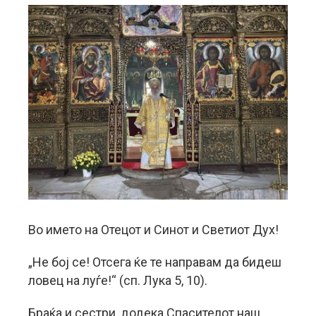
Во името на Отецот и Синот и Светиот Дух!
„Не бој се! Отсега ќе те направам да бидеш
ловец на луѓе!“ (сп. Лука 5, 10).
Браќа и сестри, додека Спасителот наш