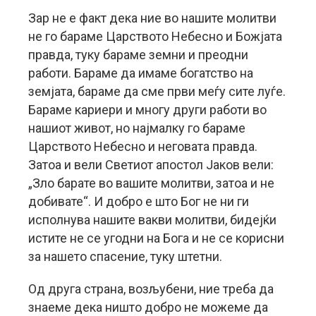
Зар не е факт дека ние во нашите молитви
не го бараме Царството Небесно и Божјата
правда, туку бараме земни и преодни
работи. Бараме да имаме богатство на
земјата, бараме да сме први меѓу сите луѓе.
Бараме кариери и многу други работи во
нашиот живот, но најмалку го бараме
Царството Небесно и неговата правда.
Затоа и вели Светиот апостол Јаков вели:
„Зло барате во вашите молитви, затоа и не
добивате“. И добро е што Бог не ни ги
исполнува нашите вакви молитви, бидејќи
истите не се угодни на Бога и не се корисни
за нашето спасение, туку штетни.
Од друга страна, возљубени, ние треба да
знаеме дека ништо добро не можеме да