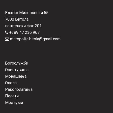
Влатко Миленкоски 55
7000 Битола
поштенски фах 201
+389 47 236 967
mitropolija.bitola@gmail.com
Богослужби
Осветувања
Монашења
Опела
Ракополагања
Посети
Медиуми