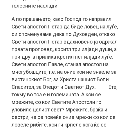
телесните наслади.
А по прашањето, како Господ го направил
Свети апостол Петар да биде ловец на луѓе,
си споменуваме дека по Духовден, откако
Свети апостол Петар вдахновено ја одржал
првата проповед, крситл три илјади души, а
при друга прилика крстил пет илјади луѓе.
Свети апостол Павле, станал апостол на
многубошците, т.е. на оние кои не знаеле за
вистинскиот Бог, за Христа нашиот Бог и
Спасител, за Отецот и Светиот Дух. Ете,
токму во тоа е и големината. А кои се
мрежите, со кои Светите Апостоли го
уловиле целиот свет? Мрежите, браќа и
сестри, не се повеќе оние мрежи со кои се
ловеле рибите, кои ги крпеле кога ќе се