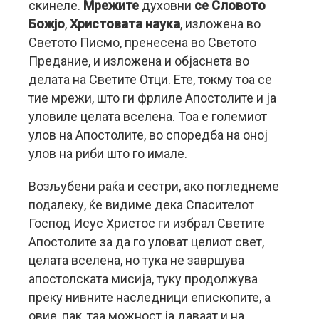
скинеле.
Мрежите
духовни
се Словото
Божјо
,
Христовата наука
, изложена во
Светото Писмо, пренесена во Светото
Предание, и изложена и објаснета во
делата на Светите Отци. Ете, токму тоа се
тие мрежи, што ги фрлиле Апостолите и ја
уловиле целата вселена. Тоа е големиот
улов на Апостолите, во споредба на оној
улов на риби што го имале.
Возљубени раќа и сестри, ако погледнеме
подалеку, ќе видиме дека Спасителот
Господ Исус Христос ги избрал Светите
Апостолите за да го уловат целиот свет,
целата вселена, но тука не завршува
апостолската мисија, туку продолжува
преку нивните наследници епископите, а
овие, пак, таа можност ја даваат и на