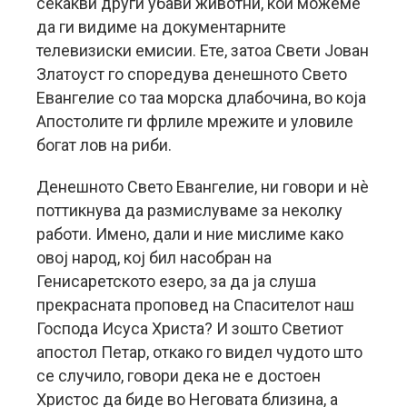
секакви други убави животни, кои можеме
да ги видиме на документарните
телевизиски емисии. Ете, затоа Свети Јован
Златоуст го споредува денешното Свето
Евангелие со таа морска длабочина, во која
Апостолите ги фрлиле мрежите и уловиле
богат лов на риби.
Денешното Свето Евангелие, ни говори и нè
поттикнува да размислуваме за неколку
работи. Имено, дали и ние мислиме како
овој народ, кој бил насобран на
Генисаретското езеро, за да ја слуша
прекрасната проповед на Спасителот наш
Господа Исуса Христа? И зошто Светиот
апостол Петар, откако го видел чудото што
се случило, говори дека не е достоен
Христос да биде во Неговата близина, а