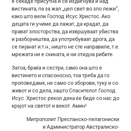
е секаде присутна и се издигнува и над
вистината, па за жал „цел свет во зло лежи“,
како што вели Господ Исус Христос. Ако
децата ги учиме да лажат, да крадат, да
прават злосторства, да извршуваат убиства
и разбојништва, да употребуваат дрога, да
се пијанат и.т.н., ништо не сте направиле, т.е.
мрежата ни е скината, и ни отидоа рибите.
Затоа, браќа и сестри, само она што е
вистинито и спасоносно, тоа треба да го
проповедаме, не само со зборови, туку и со
живот и со дела, зашто Спасителот Господ
Исус Христос рекол дека ќе биде со нас до
крајот на светот и векот. Амин!
Митрополит Преспанско-пелагониски
и Администратор Австралиско-