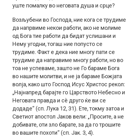
уште помалку во неговата душа и срце?
Возљубени во Господа, ние кога се трудиме
да напрвиме некои работи, ако не молиме
од Бога тие работи да бидат услишани и
Нему угодни, тогаш ние попусто се
трудиме. Факт е дека ние многу пати се
трудиме да направиме многу работи, но во
тоа не успеваме, зашто не Го бараме Бога
во нашите молитви, и не ја бараме Божјата
волја, како што Господ Исус Христос рекол:
„Најнапред барајте го Царството Небесно и
Неговата правда и сѐ друго ќе ви се
додаде“ (сп. Лука 12, 31). Ете, токму затоа и
Светиот апостол Јаков вели: „Просите, а не
добивате, оти зло барате, за да го трошите
во вашите похоти“ (сп. Јак. 3, 4).