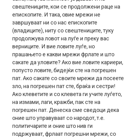
свештениците, кои се продолжени раце на
епископите. И така, овие мрежи не
завршуваат ни со нас епископите
(владиците), ниту со свештениците, туку
продолжува ловот на луѓе и преку вас
верниците. И вие ловите луѓе, но
прашањето е какви мрежи фрлате и што
сакате да уловите? Ако вие ловите кариери,
попусто ловите, бидејќи сте на погрешен
пат. Ако сакате со своите мрежи да посеете
зло, на погрешен пат сте, браќа и сестри!
Ако клеветите и со клевета ги учите луѓето,
на измами, лаги, кражби, пак сте на
погрешен пат. Денеска сме сведоци дека
оние што управуваат со народот, т.е.
политичарите и оние што нив ги
подржуваат, фрлаат погрешни мрежи, со