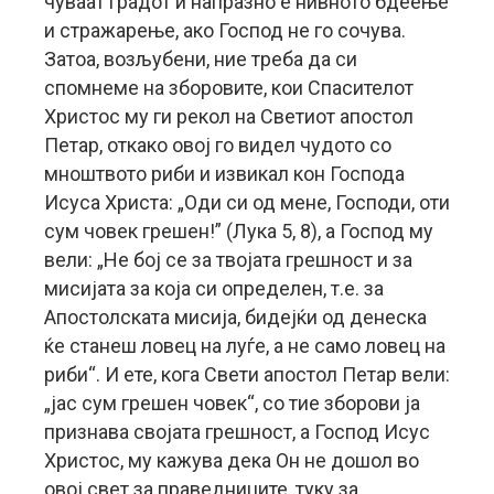
чуваат градот и напразно е нивното бдеење
и стражарење, ако Господ не го сочува.
Затоа, возљубени, ние треба да си
спомнеме на зборовите, кои Спасителот
Христос му ги рекол на Светиот апостол
Петар, откако овој го видел чудото со
мноштвото риби и извикал кон Господа
Исуса Христа: „Оди си од мене, Господи, оти
сум човек грешен!” (Лука 5, 8), а Господ му
вели: „Не бој се за твојата грешност и за
мисијата за која си определен, т.е. за
Апостолската мисија, бидејќи од денеска
ќе станеш ловец на луѓе, а не само ловец на
риби“. И ете, кога Свети апостол Петар вели:
„јас сум грешен човек“, со тие зборови ја
признава својата грешност, а Господ Исус
Христос, му кажува дека Он не дошол во
овој свет за праведниците, туку за