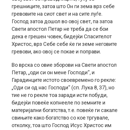
грешниците, затоа што Он ги зема врз себе
гревовите на сиот свет и на сите луѓе.
Господ затоа дошол во овој свет, па затоа
Свети апостол Петар не треба да се бои
дека е грешен човек, бидејќи Спасителот
Христос, врз Себе себе ќе ги земе неговите
гревови, ако овој се покае и поправи.
Во врска со овие зборови на Свети апостол
Петар, „оди си он мене Господи“, и
Гарадинците истото своевремено го рекле:
„Оди си од нас Господи“ (сп. Лука 8, 37), но
тие не го рекле тоа заради исти побуди,
бидејќи повеќе копнееле по земните и
материјални богатства, т.е. повеќе ги сакале
свињите како богатство со кое тргувале,
отколку, тоа што Господ Исус Христос им