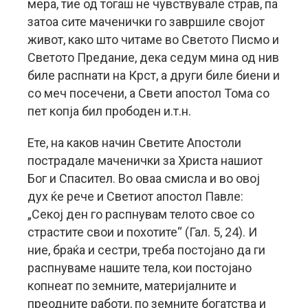
мера, тие од тогаш не чувствувале страв, па
затоа сите маченички го завршиле својот
живот, како што читаме во Светото Писмо и
Светото Предание, дека седум мина од нив
биле распнати на Крст, а други биле биени и
со меч посечени, а Свети апостол Тома со
пет копја бил прободен и.т.н.
Ете, на каков начин Светите Апостоли
пострадале маченички за Христа нашиот
Бог и Спасител. Во оваа смисла и во овој
дух ќе рече и Светиот апостол Павле:
„Секој ден го распнувам телото свое со
страстите свои и похотите“ (Гал. 5, 24). И
ние, браќа и сестри, треба постојано да ги
распнуваме нашите тела, кои постојано
копнеат по земните, материјалните и
преодните работи, по земните богатства и