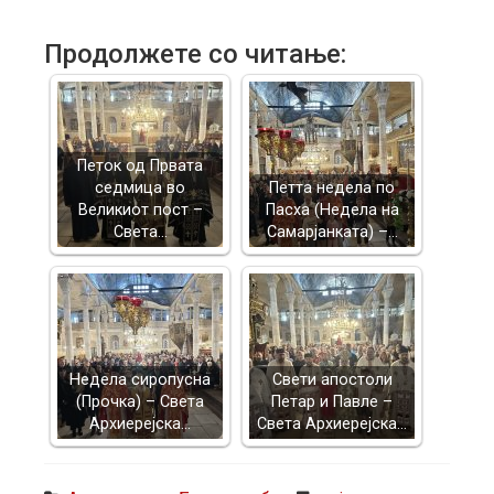
Продолжете со читање:
Петок од Првата
седмица во
Петта недела по
Великиот пост –
Пасха (Недела на
Света…
Самарјанката) –…
Недела сиропусна
Свети апостоли
(Прочка) – Света
Петар и Павле –
Архиерејска…
Света Архиерејска…