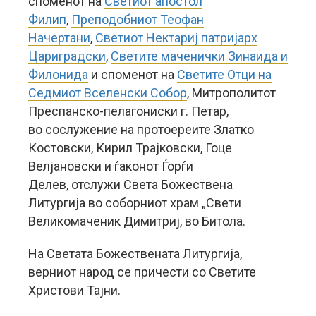
споменот на
Светиот апостол
Филип
,
Преподобниот Теофан
Начертани
,
Светиот Нектариј патријарх
Цариградски
,
Светите маченички Зинаида и
Филонида
и споменот на
Светите Отци на
Седмиот Вселенски Собор
, Митрополитот
Преспанско-пелагониски г. Петар,
во сослужение на протоереите Златко
Костовски, Кирил Трајковски, Гоце
Велјановски и ѓаконот Ѓорѓи
Делев, отслужи Света Божествена
Литургија во соборниот храм „Свети
Великомаченик Димитриј, во Битола.
На Светата Божествената Литургија,
верниот народ се причести со Светите
Христови Тајни.