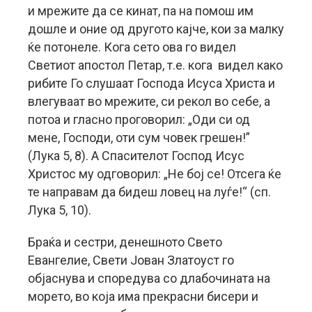
и мрежите да се кинат, па на помош им
дошле и оние од другото кајче, кои за малку
ќе потонеле. Кога сето ова го видел
Светиот апостол Петар, т.е. кога видел како
рибите Го слушаат Господа Исуса Христа и
влегуваат во мрежите, си рекол во себе, а
потоа и гласно проговорил: „Оди си од
мене, Господи, оти сум човек грешен!”
(Лука 5, 8). А Спасителот Господ Исус
Христос му одговорил: „Не бој се! Отсега ќе
те направам да бидеш ловец на луѓе!“ (сп.
Лука 5, 10).
Браќа и сестри, денешното Свето
Евангелие, Свети Јован Златоуст го
објаснува и споредува со длабочината на
морето, во која има прекрасни бисери и