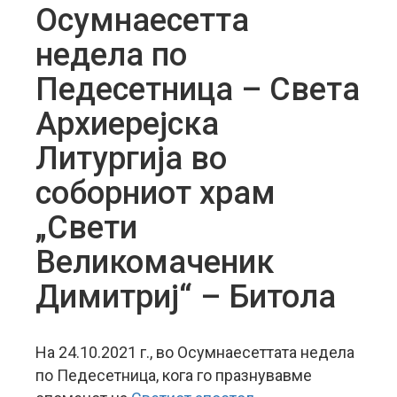
Осумнаесетта
недела по
Педесетница – Света
Архиерејска
Литургија во
соборниот храм
„Свети
Великомаченик
Димитриј“ – Битола
На 24.10.2021 г., во Осумнаесеттата недела
по Педесетница, кога го празнувавме