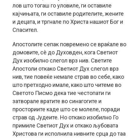
лов што тогаш го уловиле, ги оставиле
кајчињата, ги оставиле родителите, жените
и децата, и тргнале по Христа нашиот Бог и
Спасител.
Апостолите сепак повремено се враќале во
домовите, сè до Духовден, кога Светиот
Дух изобилно слегол врз нив. Светите
Апостоли откако Светиот Дух слегол врз
нив, тие повеќе немале страв во себе, како
што претходно имале, како што читеме во
Светото Писмо дека тие честопати ги
затворале вратите во синагогите и
просториите каде што се молеле, поради
страв од Јудеите. Но откако изобилно Го
примиле Светиот Дух и откако љубовата
Христова ги исполнила нивните срца до таа