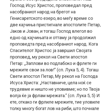
Господ Исус Христос, проповедал пред
насобраниот народ на брегот на
Генисаретското езеро, во меѓу време со
две кајчиња пристигнале апостолите Петар,
Јаков и Јован, и тогаш Господ влегол во
едно од кајчињата и оттаму ја продолжил
проповедта пред насобраниот народ. Кога
Спасителот Христос ја завршил Својата
проповед, му рекол на Свети апостол
Петар: „Заплови во подлабоко и фрлете ги
мрежите свои за лов!” (сп. Лука 5, 4). Тогаш
Свети апостол Петар, Му рекол на Господа
Исуса Христа: „Наставниче, цела ноќ се
трудевме и ништо не уловивме; но по Твоја
волја ќе ја фрлам мрежата.” (сп. Лука 5, 5) И
ете, откако ги фрлиле мрежите, тие уловиле
толку многу богат лов на риби, што почнале