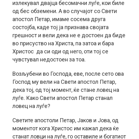
излекувал двајца бесомачни луѓе, кои биле
од бес обземени. А во случајот со Свети
апостол Петар, имаме сосема друга
состојба, каде тој ја признава својата
грешност и вели дека не е достоен да биде
во присуство на Христа, па затоа и бара
Христос да си оди од него, оти тој се
чувстувал недостоен за тоа.
Возљубени во Господа, еве, после сето ова
Господ му вели на Свети апостол Петар,
дека тој, од тој момент, ќе стане ловец на
луѓе. Како Свети апостол Петар станал
ловец на луѓе?
Светите апостоли Петар, Јаков и Јова, од
моментот кога Христос им кажал дека ќе
станат ловци на луѓе, го оставиле и богатиот