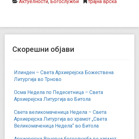
Актуелности
,
Богослужби
трајна врска
Скорешни објави
Илинден – Света Архиерејска Божествена
Литургија во Трново
Осма Недела по Педесетница – Света
Архиерејска Литургија во Битола
Света великомаченица Недела – Света
Архиерејска Литургија во храмот „Света
Великомаченица Недела“ во Битола
Архиерејска Вечерна богослужба во хармот