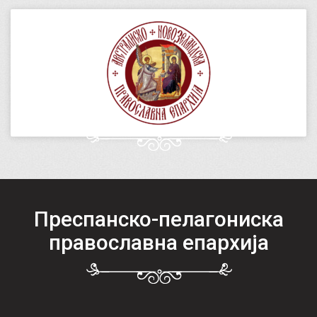
Преспанско-пелагониска
православна епархија