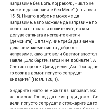
направиме без Бога, Кој рекол: „Ништо не
можете да направите без Мене“ (сп. Јован
15, 5). Ништо добро не можеме да
направиме, а зло можеме да направиме по
совет на сатаната и лошите луѓе, во кои
делува сатаната и неговите ангели
(демоните). Од таму, ние треба да знаеме
дека не можеме ништо добро да
направиме, како што вели Светиот апостол
Павле: „Зло барате, затоа и не добивате“. А
Светиот пророк Давид вели: „Ако Господ не
го соѕида домот, попусто се трудат
ѕидарите“ (Псал. 126, 1).
Ѕидарите ништо не можат да направат, ако
не помогне Господ да се изгради домот. Се
вели, попусто се трудат и стражарите да го