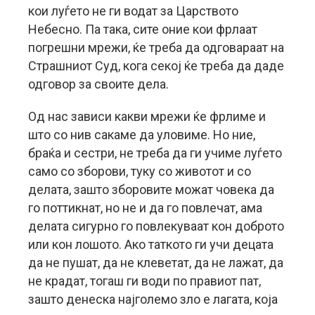
кои луѓето не ги водат за Царството
Небесно. Па така, сите оние кои фрлаат
погрешни мрежи, ќе треба да одговараат на
Страшниот Суд, кога секој ќе треба да даде
одговор за своите дела.
Од нас зависи какви мрежи ќе фрлиме и
што со нив сакаме да уловиме. Но ние,
браќа и сестри, не треба да ги учиме луѓето
само со зборови, туку со животот и со
делата, зашто зборовите можат човека да
го поттикнат, но не и да го повлечат, ама
делата сигурно го повлекуваат кон доброто
или кон лошото. Ако таткото ги учи децата
да не пушат, да не клеветат, да не лажат, да
не крадат, тогаш ги води по правиот пат,
зашто денеска најголемо зло е лагата, која