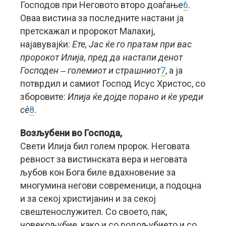
Господов при Неговото второ доаѓање
6
.
Оваа вистина за последните настани ја
претскажал и пророкот Малахиј,
најавувајќи:
Ете, Јас ќе го пратам при вас
пророкот Илија, пред да настапи денот
Господен ‒ големиот и страшниот
7
, а ја
потврдил и самиот Господ Исус Христос, со
зборовите:
Илија ќе дојде порано и ќе уреди
сè
8
.
Возљубени
во Господа,
Свети Илија бил голем пророк. Неговата
ревност за вистинската вера и неговата
љубов кон Бога биле вдахновение за
многумина негови современици, а подоцна
и за секој христијанин и за секој
свештенослужител. Со своето, пак,
човекољубие, како и со родољубието и со