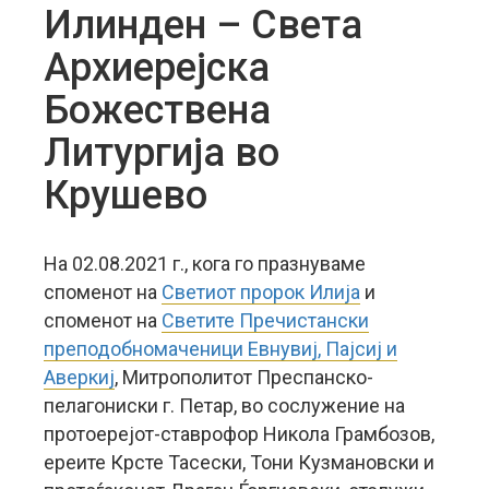
Илинден – Света
Архиерејска
Божествена
Литургија во
Крушево
На 02.08.2021 г., кога го празнуваме
споменот на
Светиот пророк Илија
и
споменот на
Светите Пречистански
преподобномаченици Евнувиј, Пајсиј и
Аверкиј
, Митрополитот Преспанско-
пелагониски г. Петар, во сослужение на
протоерејот-ставрофор Никола Грамбозов,
ереите Крсте Тасески, Тони Кузмановски и