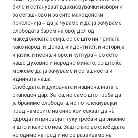
биле и остануваат вдахновувачки извори и
за сегашново и за сите македонски
поколенија ‒ да ја чуваме и да ја зачуваме
слободата барем на овој дел од
македонската земја, со сè што ни припаѓа
како народ: и Црква, и идентитет, и историја,
и јазик, и песна, и оро, и култура ‒ со сето
наше духовно и народно минато, со што ќе
можеме да ја зачуваме и сегашноста и
иднината наша.
Слободата, и духовната и националната, е
скапоцен дар. Затоа, не само што треба да
ја браниме слободата, не потклекнувајќи
пред намерите на оние кои сакаат да нè
одродат и присвојат, туку треба и да знаеме
и што и како со неа. Зашто ако во слободата
не одиме напред и не се развиваме на