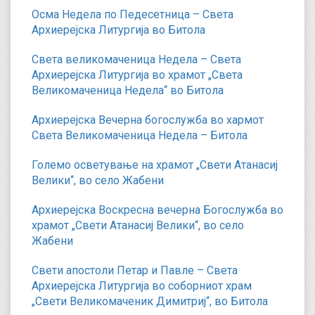
Осма Недела по Педесетница – Света
Архиерејска Литургија во Битола
Света великомаченица Недела – Света
Архиерејска Литургија во храмот „Света
Великомаченица Недела“ во Битола
Архиерејска Вечерна богослужба во хармот
Света Великомаченица Недела – Битола
Големо осветување на храмот „Свети Атанасиј
Велики“, во село Жабени
Архиерејска Воскресна вечерна Богослужба во
храмот „Свети Атанасиј Велики“, во село
Жабени
Свети апостоли Петар и Павле – Света
Архиерејска Литургија во соборниот храм
„Свети Великомаченик Димитриј“, во Битола