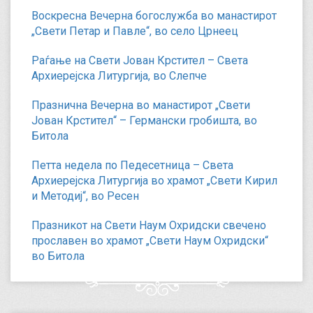
Воскресна Вечерна богослужба во манастирот
„Свети Петар и Павле“, во село Црнеец
Раѓање на Свети Јован Крстител – Света
Архиерејска Литургија, во Слепче
Празнична Вечерна во манастирот „Свети
Јован Крстител“ – Германски гробишта, во
Битола
Петта недела по Педесетница – Света
Архиерејска Литургија во храмот „Свети Кирил
и Методиј“, во Ресен
Празникот на Свети Наум Охридски свечено
прославен во храмот „Свети Наум Охридски“
во Битола