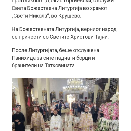
протоѓаконот Драган Ѓоргиевски, отслужи
Света Божествена Литургија во храмот
„Свети Никола“, во Крушево.
На Божествената Литургија, верниот народ
се причести со Светите Христови Тајни.
После Литургијата, беше отслужена
Панихида за сите паднати борци и
бранители на Татковината.