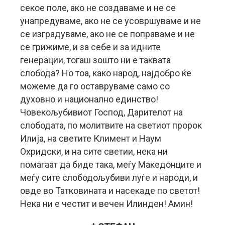
секое поле, ако не создаваме и не се
унапредуваме, ако не се усовршуваме и не
се изградуваме, ако не се поправаме и не
се грижиме, и за себе и за идните
генерации, тогаш зошто ни е таквата
слобода? Но тоа, како народ, најдобро ќе
можеме да го оставруваме само со
духовно и национално единство!
Човекољубивиот Господ, Дарителот на
слободата, по молитвите на светиот пророк
Илија, на светите Климент и Наум
Охридски, и на сите светии, нека ни
помагаат да биде така, меѓу Македонците и
меѓу сите слободољубиви луѓе и народи, и
овде во Татковината и насекаде по светот!
Нека ни е честит и вечен Илинден! Амин!