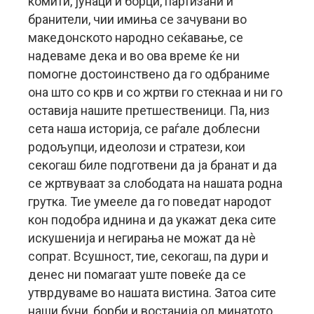
комити, јунаци и борци, партизани и
бранители, чии имиња се зачувани во
македонското народно сеќавање, се
надеваме дека и во ова време ќе ни
помогне достоинствено да го одбраниме
она што со крв и со жртви го стекнаа и ни го
оставија нашите претшественици. Па, низ
сета наша историја, се раѓале доблесни
родољупци, идеолози и стратези, кои
секогаш биле подготвени да ја бранат и да
се жртвуваат за слободата на нашата родна
грутка. Тие умееле да го поведат народот
кон подобра иднина и да укажат дека сите
искушенија и негирања не можат да нè
сопрат. Всушност, тие, секогаш, па дури и
денес ни помагаат уште повеќе да се
утврдуваме во нашата вистина. Затоа сите
наши буни, борби и востанија од минатото