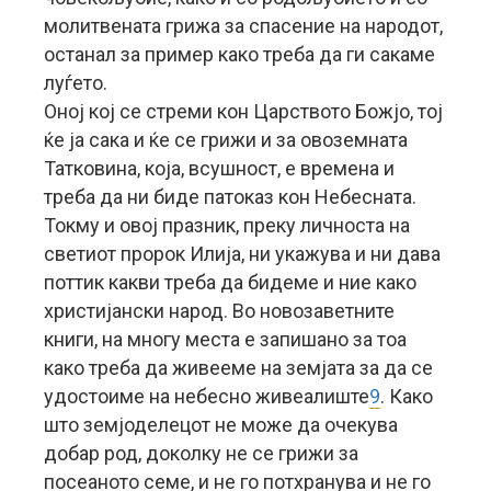
молитвената грижа за спасение на народот,
останал за пример како треба да ги сакаме
луѓето.
Оној кој се стреми кон Царството Божјо, тој
ќе ја сака и ќе се грижи и за овоземната
Татковина, која, всушност, е времена и
треба да ни биде патоказ кон Небесната.
Токму и овој празник, преку личноста на
светиот пророк Илија, ни укажува и ни дава
поттик какви треба да бидеме и ние како
христијански народ. Во новозаветните
книги, на многу места е запишано за тоа
како треба да живееме на земјата за да се
удостоиме на небесно живеалиште
9
. Како
што земјоделецот не може да очекува
добар род, доколку не се грижи за
посеаното семе, и не го потхранува и не го