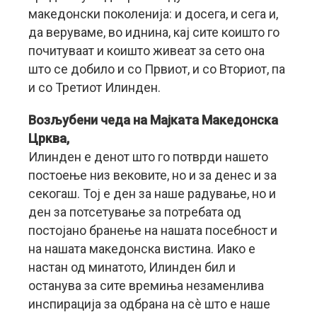
македонски поколенија: и досега, и сега и,
да веруваме, во иднина, кај сите коишто го
почитуваат и коишто живеат за сето она
што се добило и со Првиот, и со Вториот, па
и со Третиот Илинден.
Возљубени чеда на Мајката Македонска
Црква,
Илинден е денот што го потврди нашето
постоење низ вековите, но и за денес и за
секогаш. Тој е ден за наше радување, но и
ден за потсетување за потребата од
постојано бранење на нашата посебност и
на нашата македонска вистина. Иако е
настан од минатото, Илинден бил и
останува за сите времиња незаменлива
инспирација за одбрана на сè што е наше