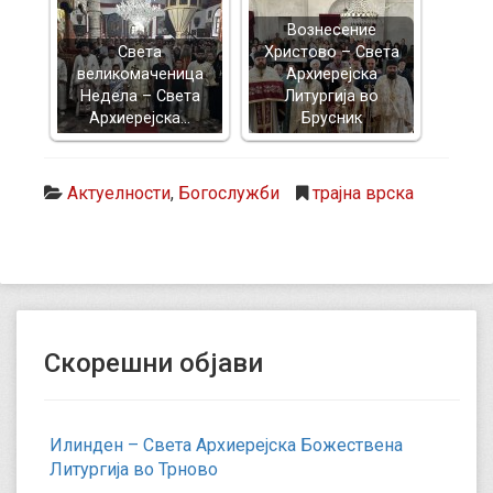
Вознесение
Света
Христово – Света
великомаченица
Архиерејска
Недела – Света
Литургија во
Архиерејска…
Брусник
Актуелности
,
Богослужби
трајна врска
Скорешни објави
Илинден – Света Архиерејска Божествена
Литургија во Трново