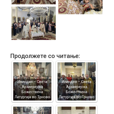
Продолжете со читање:
Илинден – Света
Илинден – Света
Архиерејска
Архиерејска
Божествена
Божествена
Литургија во Трново
Литургија во Трново