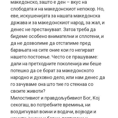
македонско, зашто е ден – вкус на
слободата и на македонскиот непокор. Но,
еве, искушенијата за нашата македонска
држава и за македонскиот народ, за жал, и
денес не престануваат. Затоа треба да
бидеме особено внимателни и сплотени, и
да не дозволиме да отстапиме пред
барањата на сите оние кои го негираат
нашето постоење. Често се прашуваме:
дали на претходните поколенија им беше
потешко да се борат за македонското
народно и духовно дело, или нам денес да
го зачуваме она што тие го стекнаа со
своите животи?
Милостивиот и правдољубивиот Бог, Кој
секогаш, во потребните времиња, ни
воздигнувал воини и водачи, војводи и