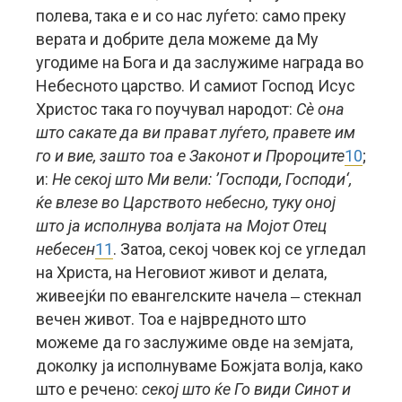
полева, така е и со нас луѓето: само преку
верата и добрите дела можеме да Му
угодиме на Бога и да заслужиме награда во
Небесното царство. И самиот Господ Исус
Христос така го поучувал народот:
Сè она
што сакате да ви прават луѓето, правете им
го и вие, зашто тоа е Законот и Пророците
10
;
и:
Не секој што Ми вели: ’Господи, Господи‘,
ќе влезе во Царството небесно, туку оној
што ја исполнува волјата на Мојот Отец
небесен
11
. Затоа, секој човек кој се угледал
на Христа, на Неговиот живот и делата,
живеејќи по евангелските начела ‒ стекнал
вечен живот. Тоа е највредното што
можеме да го заслужиме овде на земјата,
доколку ја исполнуваме Божјата волја, како
што е речено:
секој што ќе Го види Синот и