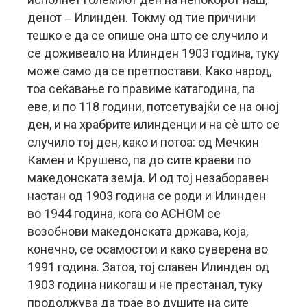
денот ‒ Илинден. Токму од тие причини
тешко е да се опише она што се случило и
се доживеало на Илинден 1903 година, туку
може само да се претпостави. Како народ,
тоа сеќавање го правиме катагодина, па
еве, и по 118 години, потсетувајќи се на оној
ден, и на храбрите илинденци и на сè што се
случило тој ден, како и потоа: од Мечкин
Камен и Крушево, па до сите краеви по
македонската земја. И од тој незаборавен
настан од 1903 година се роди и Илинден
во 1944 година, кога со АСНОМ се
возобнови македонската држава, која,
конечно, се осамостои и како суверена во
1991 година. Затоа, тој славен Илинден од
1903 година никогаш и не престанал, туку
продолжува да трае во душите на сите