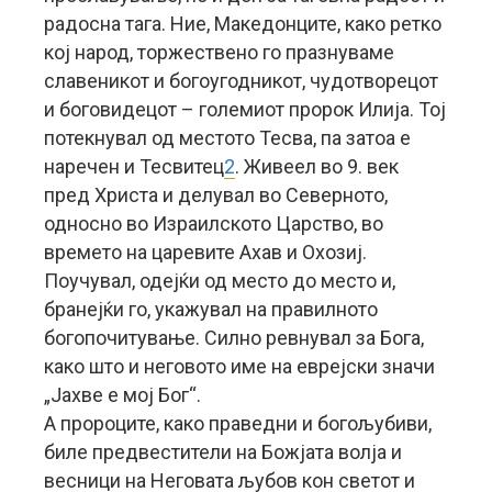
радосна тага. Ние, Македонците, како ретко
кој народ, торжествено го празнуваме
славеникот и богоугодникот, чудотворецот
и боговидецот – големиот пророк Илија. Тој
потекнувал од местото Тесва, па затоа е
наречен и Тесвитец
2
. Живеел во 9. век
пред Христа и делувал во Северното,
односно во Израилското Царство, во
времето на царевите Ахав и Охозиј.
Поучувал, одејќи од место до место и,
бранејќи го, укажувал на правилното
богопочитување. Силно ревнувал за Бога,
како што и неговото име на еврејски значи
„Јахве е мој Бог“.
А пророците, како праведни и богољубиви,
биле предвестители на Божјата волја и
весници на Неговата љубов кон светот и