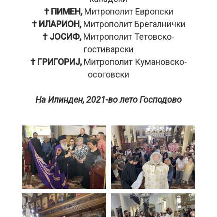
† ПИМЕН,
Митрополит Европски
† ИЛАРИОН,
Митрополит Брегалнички
† ЈОСИФ,
Митрополит Тетовско-
гостиварски
† ГРИГОРИЈ,
Митрополит Кумановско-
осоговски
На Илинден, 2021-во лето Господово