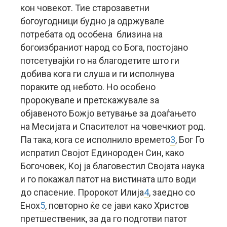
кон човекот. Тие старозаветни
богоугодници будно ја одржувале
потребата од особена близина на
богоизбраниот народ со Бога, постојано
потсетувајќи го на благодетите што ги
добива кога ги слуша и ги исполнува
пораките од небото. Но особено
пророкувале и претскажувале за
објавеното Божјо ветување за доаѓањето
на Месијата и Спасителот на човечкиот род.
Па така, кога се исполнило времето
3
, Бог Го
испратил Својот Единороден Син, како
Богочовек, Кој ја благовестил Својата наука
и го покажал патот на вистината што води
до спасение. Пророкот Илија
4
, заедно со
Енох
5
, повторно ќе се јави како Христов
претшественик, за да го подготви патот