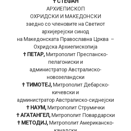
† СТЕФАН
АРХИЕПИСКОП
ОХРИДСКИ И МАКЕДОНСКИ
заедно со членовите на Светиот
архијерејски синод
на Македонската Православна Црква –
Охридска Архиепископија
† ПЕТАР,
Митрополит Преспанско-
пелагониски и
администратор Австралиско-
новозеландски
† ТИМОТЕЈ,
Митрополит Дебарско-
кичевски и
администратор Австралиско-сиднејски
† НАУМ,
Митрополит Струмички
† АГАТАНГЕЛ,
Митрополит Повардарски
† МЕТОДИЈ,
Митрополит Американско-
канадски