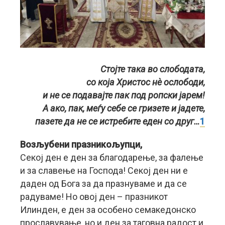
Стојте така во слободата,
со која Христос нѐ ослободи,
и не се подавајте пак под ропски јарем!
А ако, пак, меѓу себе се гризете и јадете,
пазете да не се истребите еден со друг…
1
Возљубени празникољупци,
Секој ден е ден за благодарење, за фалење
и за славење на Господа! Секој ден ни е
даден од Бога за да празнуваме и да се
радуваме! Но овој ден – празникот
Илинден, е ден за особено семакедонско
прославување, но и ден за таговна радост и