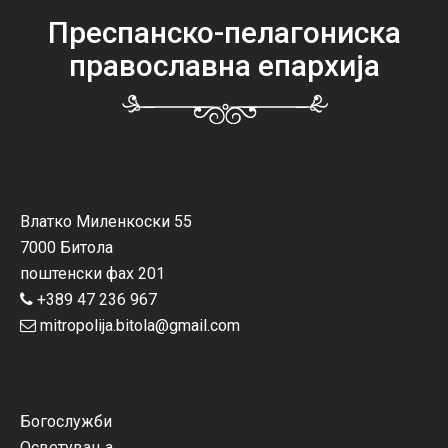
Преспанско-пелагониска
православна епархија
Влатко Миленкоски 55
7000 Битола
поштенски фах 201
+389 47 236 967
mitropolija.bitola@gmail.com
Богослужби
Осветувања