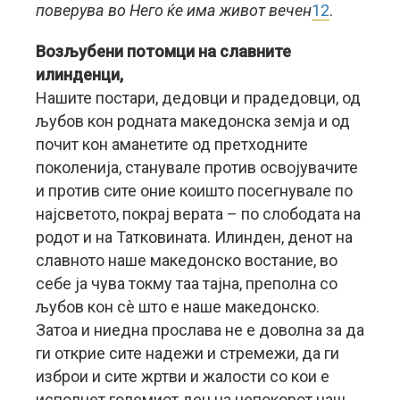
поверува во Него ќе има живот вечен
12
.
Возљубени потомци на славните
илинденци,
Нашите постари, дедовци и прадедовци, од
љубов кон родната македонска земја и од
почит кон аманетите од претходните
поколенија, станувале против освојувачите
и против сите оние коишто посегнувале по
најсветото, покрај верата – по слободата на
родот и на Татковината. Илинден, денот на
славното наше македонско востание, во
себе ја чува токму таа тајна, преполна со
љубов кон сè што е наше македонско.
Затоа и ниедна прослава не е доволна за да
ги открие сите надежи и стремежи, да ги
изброи и сите жртви и жалости со кои е
исполнет големиот ден на непокорот наш,