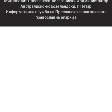
Митрополит Преспанско-пелагониски и администратор
Австралиско-новозеландски, г. Петар
Информативна служба на Преспанско-пелагониската
православна епархија