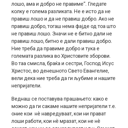
лошо, ама и добро не правиме“. Гледате
колку е голема разликата. Не е исто да не
правиш лошо и да не правиш добро. Ако не
правиш добро, тогаш нема фајде од тоа што
не правиш лошо. Значи не е битно дали не
правиш лошо, битно е дали правиш добро.
Ние треба да правиме добро и тука е
големата разлика во Христовите зборови.
Во таа смисла, браќа и сестри, Господ Исус
Христос, во денешното Свето Евангелие,
вели дека ние треба да ги љубиме и нашите
непријатели.
Веднаш се поставува прашањето: како е
можно да ги сакаме нашите непријатели т.е.
оние кои нè навредуваат, кои ни прават
лоши работи, кои нè мразат, кои не нè