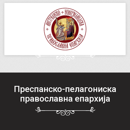
Преспанско-пелагониска
православна епархија