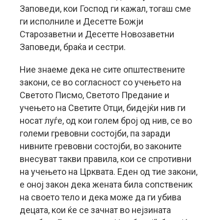
Заповеди, кои Господ ги кажал, тогаш сме
ги исполниле и Десетте Божји
Старозаветни и Десетте Новозаветни
Заповеди, браќа и сестри.
Ние знаеме дека не сите општествените
закони, се во согласност со учењето на
Светото Писмо, Светото Предание и
учењето на Светите Отци, бидејќи нив ги
носат луѓе, од кои голем број од нив, се во
големи гревовни состојби, па заради
нивните гревовни состојби, во законите
внесуват такви правила, кои се спротивни
на учењето на Црквата. Еден од тие закони,
е оној закон дека жената била сопственик
на своето тело и дека може да ги убива
децата, кои ќе се зачнат во нејзината