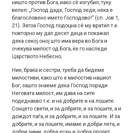
ништо против Бога, иако сè изгубил, туку
велел: „Господ даде, Господ зеде, нека е
благословено името Господово!“ (сп. Јов 1,
21). Затоа Господ подоцна сè му вратил т.е.
повторно му дал десет деца и покажал
дека секој оној што има вера во Бога и
очекува милост од Бога, ќе го наследи
Царството Небесно.
Ние, браќа и сестри, треба да бидеме
милостиви, како што е милостив нашиот
Бог, зашто знаеме дека Господ поради
Неговата милост, им дава на сите
подеднакво т.е. и на добрите и на лошите.
Сонцето свети, и за добрите, и за лошите, а и
дождот паѓа, и за добрите, и за лошите. И за
добрите, и за лошите, имаме и добри лета, и
добри зими, добра есен и добра пролет.