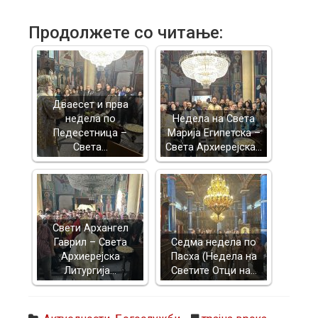
Продолжете со читање:
Дваесет и прва
недела по
Недела на Света
Педесетница –
Марија Египетска –
Света…
Света Архиерејска…
Свети Архангел
Гаврил – Света
Седма недела по
Архиерејска
Пасха (Недела на
Литургија…
Светите Отци на…