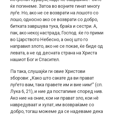
ќе погинеме. Затоа во војните гинат многу
луѓе. Но, ако не се возврати на лошото со
лошо, односно ако се возврати со добро,
битката завршува тука, браќа и сестри. А,
пак, ако некој настрада, Господ ќе го прими
во Царството Небесно, а оној што го
направил злото, ако не се покае, ќе биде од
левата, а не од десната страна на Христа
нашиот Бог и Спасител.
Па така, слушајќи ги овие Христови
зборови: „Како што сакате да ви прават
луѓето вам, така правете им и вие ним!“ (сп.
Лука 6, 21), и ние да постапиме според нив.
Ако ние на оние, кои ни прават зло, кои нè
навредуваат и хулат, им возвраќаме со
добро, тогаш можеме да се надеваме дека