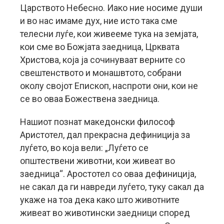
Царството Небесно. Иако ние носиме души
и во нас имаме дух, ние исто така сме
телесни луѓе, кои живееме тука на земјата,
кои сме во Божјата заедница, Црквата
Христова, која ја сочинуваат верните со
свештенството и монашвтото, собрани
околу својот Епископ, наспроти они, кои не
се во оваа Божествена заедница.
Нашиот познат македонски философ
Аристотел, дал прекрасна дефиниција за
луѓето, во која вели: „Луѓето се
општествени животни, кои живеат во
заедница“. Аростотел со оваа дефиниција,
не сакал да ги навреди луѓето, туку сакал да
укаже на тоа дека како што животните
живеат во животински заедници според