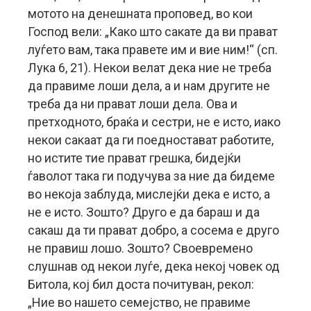
мотото на денешната проповед, во кои
Господ вели: „Како што сакате да ви прават
луѓето вам, така правете им и вие ним!“ (сп.
Лука 6, 21). Некои велат дека ние не треба
да правиме лоши дела, а и нам другите не
треба да ни прават лоши дела. Ова и
претходното, браќа и сестри, не е исто, иако
некои сакаат да ги поедностават работите,
но истите тие прават грешка, бидејќи
ѓаволот така ги подучува за ние да бидеме
во некоја заблуда, мислејќи дека е исто, а
не е исто. Зошто? Друго е да бараш и да
сакаш да ти прават добро, а сосема е друго
не правиш лошо. Зошто? Своевремено
слушнав од некои луѓе, дека некој човек од
Битола, кој бил доста почитуван, рекол:
„Ние во нашето семејство, не правиме