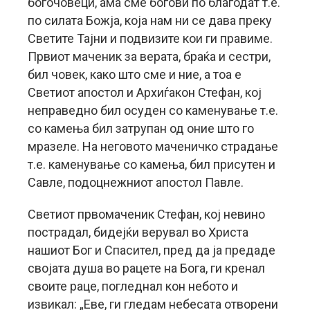
богочовеци, ама сме богови по благодат т.е.
по силата Божја, која нам ни се дава преку
Светите Тајни и подвизите кои ги правиме.
Првиот маченик за верата, браќа и сестри,
бил човек, како што сме и ние, а тоа е
Светиот апостол и Архиѓакон Стефан, кој
неправедно бил осуден со каменување т.е.
со камења бил затрупан од оние што го
мразеле. На неговото маченичко страдање
т.е. каменување со камења, бил присутен и
Савле, подоцнежниот апостол Павле.
Светиот првомаченик Стефан, кој невино
пострадал, бидејќи верувал во Христа
нашиот Бог и Спасител, пред да ја предаде
својата душа во рацете на Бога, ги кренал
своите раце, погледнал кон небото и
извикал: „Еве, ги гледам небесата отворени