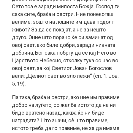
Сето тоа е заради милоста Божја. Господ ги
сака сите, браќа и сестри. Ние понекогаш
велиме: зошто на лошите им дава подолг
живот? За да се покајат, а не за нешто
друго. Оние што порано ќе си заминат од
овој свет, ако биле добри, заради нивната
добрина, Бог сака побргу да се кај Него во
Царството Небесно, отколку тука со нас во
овој свет, за кој Светиот Јован Богослов
вели: „Целиот свет во зло лежи“ (сп. 1. Јов.
5, 19).
Па така, браќа и сестри, ако ние им правиме
добро на луѓето, со желба истото да не ни
биде вратено назад, каква ќе ни биде
наградата? Што значи, сè што правиме,
истото треба да го правиме, не за да имаме