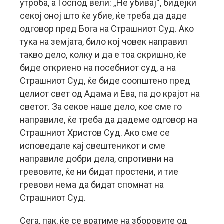
утроба, а Господ вели: „Не убивај“, бидејќи
секој оној што ќе убие, ќе треба да даде
одговор пред Бога на Страшниот Суд. Ако
тука на земјата, било кој човек направил
такво дело, колку и да е тоа скришно, ќе
биде откриено на посебниот суд, а на
Страшниот Суд, ќе биде соопштено пред
целиот свет од Адама и Ева, па до крајот на
светот. За секое наше дело, кое сме го
направиле, ќе треба да дадеме одговор на
Страшниот Христов Суд. Ако сме се
исповедале кај свештеникот и сме
направиле добри дела, спротивни на
гревовите, ќе ни бидат простени, и тие
гревови нема да бидат спомнат на
Страшниот Суд.
Сега, пак, ќе се вратиме на зборовите од