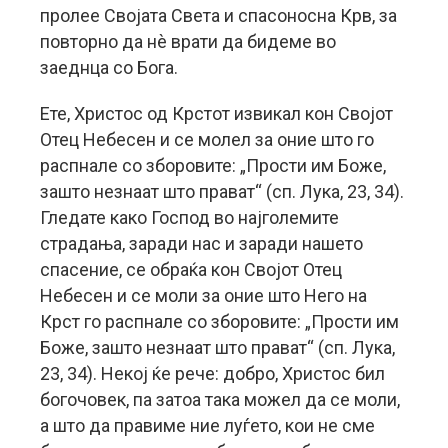
пролее Својата Света и спасоносна Крв, за
повторно да нè врати да бидеме во
заеднца со Бога.
Ете, Христос од Крстот извикал кон Својот
Отец Небесен и се молел за оние што го
распнале со зборовите: „Прости им Боже,
зашто незнаат што прават“ (сп. Лука, 23, 34).
Гледате како Господ во најголемите
страдања, заради нас и заради нашето
спасение, се обраќа кон Својот Отец
Небесен и се моли за оние што Него на
Крст го распнале со зборовите: „Прости им
Боже, зашто незнаат што прават“ (сп. Лука,
23, 34). Некој ќе рече: добро, Христос бил
богочовек, па затоа така можел да се моли,
а што да правиме ние луѓето, кои не сме