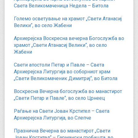
Света Великомаченица Недела – Битола
Големо осветување на храмот „Свети Атанасиј
Велики“, во село Жабени
Архиерејска Воскресна вечерна Богослужба во
храмот „Свети Атанасиј Велики“, во село
Жабени
Свети апостоли Петар и Павле – Света
Архиерејска Литургија во соборниот храм
„Свети Великомаченик Димитриј“, во Битола
Воскресна Вечерна богослужба во манастирот
„Свети Петар и Павле“, во село Црнеец
Раѓање на Свети Јован Крстител – Света
Архиерејска Литургија, во Слепче
Празнична Вечерна во манастирот „Свети
Јован Крстител“ – Германски гробишта, во