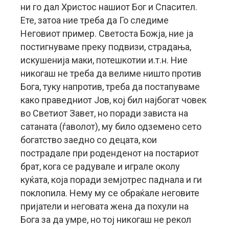
ни го дал Христос нашиот Бог и Спасител.
Ете, затоа ние треба да Го следиме
Неговиот пример. Светоста Божја, ние ја
постигнуваме преку подвизи, страдања,
искушенија маки, потешкотии и.т.н. Ние
никогаш не треба да велиме ништо против
Бога, туку напротив, треба да постапуваме
како праведниот Јов, кој бил најбогат човек
во Светиот Завет, но поради зависта на
сатаната (ѓаволот), му било одземено сето
богатство заедно со децата, кои
пострадале при роденденот на постариот
брат, кога се радувале и играле околу
куќата, која поради земјотрес паднала и ги
поклопила. Нему му се обраќале неговите
пријатели и неговата жена да похули на
Бога за да умре, но тој никогаш не рекол