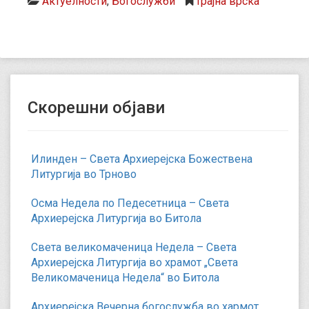
Актуелности
,
Богослужби
трајна врска
Скорешни објави
Илинден – Света Архиерејска Божествена
Литургија во Трново
Осма Недела по Педесетница – Света
Архиерејска Литургија во Битола
Света великомаченица Недела – Света
Архиерејска Литургија во храмот „Света
Великомаченица Недела“ во Битола
Архиерејска Вечерна богослужба во хармот