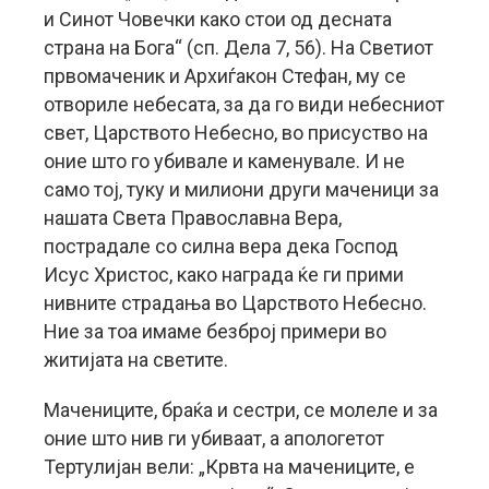
и Синот Човечки како стои од десната
страна на Бога“ (сп. Дела 7, 56). На Светиот
првомаченик и Архиѓакон Стефан, му се
отвориле небесата, за да го види небесниот
свет, Царството Небесно, во присуство на
оние што го убивале и каменувале. И не
само тој, туку и милиони други маченици за
нашата Света Православна Вера,
пострадале со силна вера дека Господ
Исус Христос, како награда ќе ги прими
нивните страдања во Царството Небесно.
Ние за тоа имаме безброј примери во
житијата на светите.
Мачениците, браќа и сестри, се молеле и за
оние што нив ги убиваат, а апологетот
Тертулијан вели: „Крвта на мачениците, е