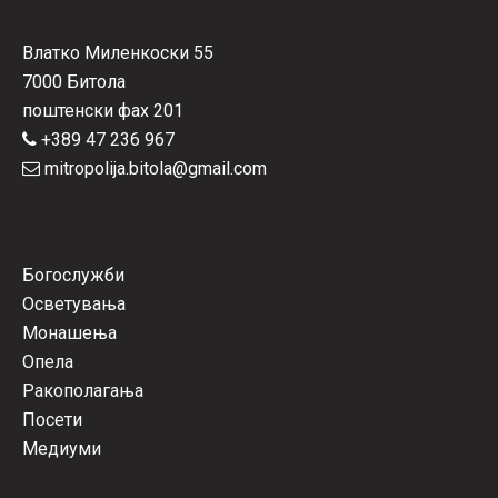
Влатко Миленкоски 55
7000 Битола
поштенски фах 201
+389 47 236 967
mitropolija.bitola@gmail.com
Богослужби
Осветувања
Монашења
Опела
Ракополагања
Посети
Медиуми