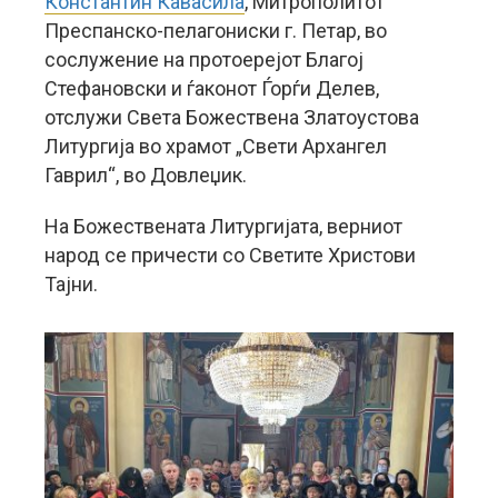
Константин Кавасила
, Митрополитот
Преспанско-пелагониски г. Петар, во
сослужение на протоерејот Благој
Стефановски и ѓаконот Ѓорѓи Делев,
отслужи Света Божествена Златоустова
Литургија во храмот „Свети Архангел
Гаврил“, во Довлеџик.
На Божествената Литургијата, верниот
народ се причести со Светите Христови
Тајни.