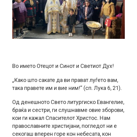
Во името Отецот и Синот и Светиот Дух!
„Како што сакате да ви прават луѓето вам,
така правете им и вие ним!“ (сп. Лука 6, 21).
Од денешното Свето литургиско Евангелие,
браќа и сестри, ги слушнавме овие зборови,
кои ги кажал Спасителот Христос. Нам
православните христијани, погледот ни е
секогаш вперен горе кон небесата, кон