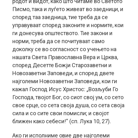
родот и видот, како што читаме во Светото
Писмо, така и луѓето живеат во заедници, и
според таа заедница, тие треба да се
управуваат според законите и нормите, кои
ги донесува општеството. Тие закони и
норми, треба да се почитуваат само
доколку се во согласност со учењето на
нашата Света Православна Вера и Црква,
според Десетте Божји Старозаветни и
Новозаветни Заповеди, и според двете
најголеми Новозаветни Заповеди, кои ги
кажал Господ Исус Христос: „Возљуби Го
Господа, твојот Бог, со сиот свој ум, со сето
свое срце, со сета своја душа, со сета своја
сила и со сите свои помисли; и својот
ближен како себеси!“ (сп. Лука 10, 27).
Ако ги исполниме овие две најголеми