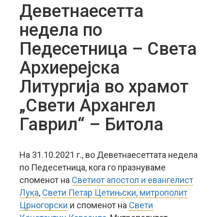
Деветнаесетта
недела по
Педесетница – Света
Архиерејска
Литургија во храмот
„Свети Архангел
Гаврил“ – Битола
На 31.10.2021 г., во Деветнаесеттата недела
по Педесетница, кога го празнуваме
споменот на
Светиот апостол и евангелист
Лука
,
Свети Петар Цетињски, митрополит
Црногорски
и споменот на
Свети