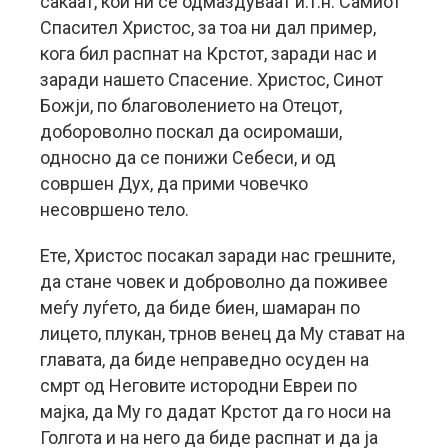
сакаат, кои ни се одмаздуваат и.т.н. Самиот
Спасител Христос, за тоа ни дал пример,
кога бил распнат на Крстот, заради нас и
заради нашето Спасение. Христос, Синот
Божји, по благоволението на Отецот,
добороволно поскал да осиромаши,
односно да се понижи Себеси, и од
совршен Дух, да прими човечко
несовршено тело.
Ете, Христос посакал заради нас грешните,
да стане човек и доброволно да поживее
меѓу луѓето, да биде биен, шамаран по
лицето, плукан, трнов венец да Му стават на
главата, да биде неправедно осуден на
смрт од Неговите истородни Евреи по
мајка, да Му го дадат Крстот да го носи на
Голгота и на него да биде распнат и да ја