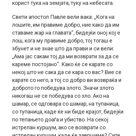
корист тука на земјата, туку на небесата.
Свети апостол Павле вели вака: „Кога на
лошите, им правиме добро, ние како да им
ставаме жар на главата“, бидејќи оној кој е
лош, кога му правиме добро, тој тогаш е
збунет и не знае што да прави и си вели:
„Ама јас сакам тој да ми возврати за да се
кареме постојано“. Како ќе се карате со
некој што не сака да се кара со вас? Вие се
карате со него, а тој со добро ви возвраќа и
доброто го победува злото. Значи злото
никогаш не се победува со зло. Ако на
шамар, се одговара со шамар, на тупаница,
со тупаница, каде ќе ни биде крајот, бидејќи
по тепањето доаѓа и убиство. На секој
истрелан куршум, ако се возврати со
истрелан куршум, каде ќе завршиме? Сите