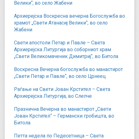
Велики“, во село Жабени
Архиерејска Воскресна вечерна Богослужба во
храмот „Свети Атанасиј Велики“, во село
Жабени
Свети апостоли Петар и Павле – Света
Архиерејска Литургија во соборниот храм
„Свети Великомаченик Димитриј“, во Битола
Воскресна Вечерна богослужба во манастирот
„Свети Петар и Павле“, во село Црнеец
Раѓање на Свети Јован Крстител – Света
Архиерејска Литургија, во Слепче
Празнична Вечерна во манастирот „Свети
Јован Крстител“ – Германски гробишта, во
Битола
Петта недела по Педесетница – Света