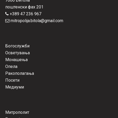
7000 Битола
поштенски фах 201
+389 47 236 967
mitropolija.bitola@gmail.com
Богослужби
Осветувања
Монашења
Опела
Ракополагања
Посети
Медиуми
Митрополит