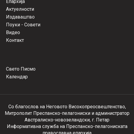
Епархија
Актуелности
Издаваштво
Поуки - Совети
Видео
Контакт
Свето Писмо
Календар
Со благослов на Неговото Високопреосвештенство,
Митрополит Преспанско-пелагониски и администратор
Австралиско-новозеландски, г. Петар
Информативна служба на Преспанско-пелагониската
православна епархија