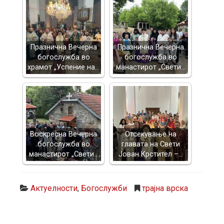
Празнична Вечерна
Празнична Вечерна
богослужба во
богослужба во
храмот „Успение на…
манастирот „Свети…
Воскресна Вечерна
Отсекување на
богослужба во
главата на Свети
манастирот „Свети…
Јован Крстител –…
Актуелности
,
Богослужби
трајна врска