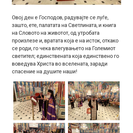
Овој ден е Господов, радувајте се луѓе,
зашто, ете, палатата на Светлината, и книга
на Словото на животот, од утробата
произлезе и, вратата која е на исток, откако
се роди, го чека влегувањето на Големиот
светител; единствената која единствено го
воведува Христа во вселената, заради
спасение на душите наши!