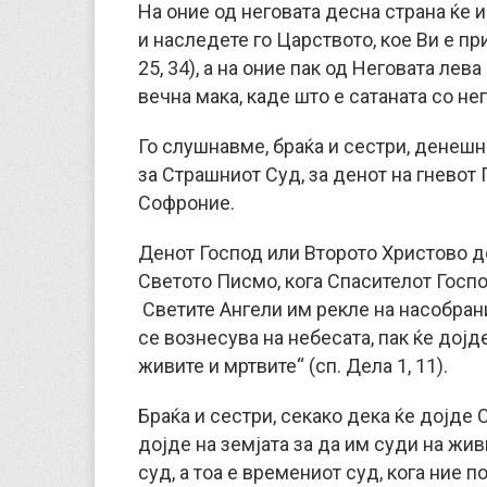
На оние од неговата десна страна ќе 
и наследете го Царството, кое Ви е пр
25, 34), а на оние пак од Неговата лев
вечна мака, каде што е сатаната со него
Го слушнавме, браќа и сестри, денешн
за Страшниот Суд, за денот на гневот
Софроние.
Денот Господ или Второто Христово до
Светoто Писмо, кога Спасителот Госпо
Светите Ангели им рекле на насобранит
се вознесува на небесата, пак ќе дојде
живите и мртвите“ (сп. Дела 1, 11).
Браќа и сестри, секако дека ќе дојде
дојде на земјата за да им суди на жив
суд, а тоа е времениот суд, кога ние 