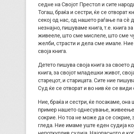
седне на Својот Престол и сите народи
Тогаш, браќа и сестри, ќе се отворат к
секој од нас, од нашето раѓање па сè 
незнајно, пишуваме книга, т.е. книга з
живееле, што сме мислеле, што сме чу
желби, страсти и дела сме имале. Ние
своја книга.
Детето пишува своја книга за своето 
книга, за својот младешки живот, свој
старецот, и старицата. Сите ние пишу
Суд ќе се отворат и во нив ќе се види
Ние, браќа и сестри, ќе посакаме, она
пример нашето однесување, живеење и
сокрие. Но тоа не може да се сокрие, з
гледа. Ние имаме уште еден судија кој 
непоткуплив судија. Најопасното е ког