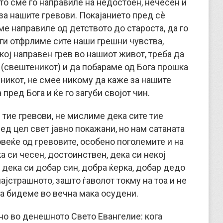
то сме го направиле на недостоен, нечесен и
за нашите гревови. Покајанието пред сè
ме направиле од детството до староста, да го
ги отфрлиме сите наши грешни чувства,
кој направен грев во нашиот живот, треба да
(свештеникот) и да побараме од Бога прошка
вникот, не смее никому да каже за нашите
 пред Бога и ќе го загуби својот чин.
е тие гревови, не мислиме дека сите тие
ед цел свет јавно покажани, но нам сатаната
овеќе од гревовите, особено поголемите и на
а си чесен, достоинствен, дека си некој
 дека си добар син, добра ќерка, добар дедо
најстрашното, зашто ѓаволот токму на тоа и не
 да бидеме во вечна мака осудени.
ено во денешното Свето Евангелие: кога