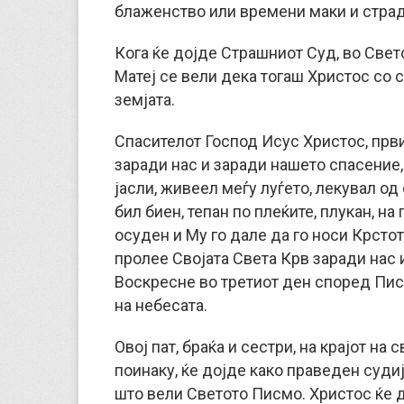
блаженство или времени маки и стра
Кога ќе дојде Страшниот Суд, во Свет
Матеј се вели дека тогаш Христос со с
земјата.
Спасителот Господ Исус Христос, први
заради нас и заради нашето спасение,
јасли, живеел меѓу луѓето, лекувал од
бил биен, тепан по плеќите, плукан, н
осуден и Му го дале да го носи Крстот, 
пролее Својата Света Крв заради нас 
Воскресне во третиот ден според Пис
на небесата.
Овој пат, браќа и сестри, на крајот на
поинаку, ќе дојде како праведен судиј
што вели Светото Писмо. Христос ќе д