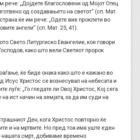
им рече: „Дојдете благословени од Мојот Отец
иготвено од создавањето на светот“ (сп. Мат.
а страна ќе им рече: „Одете вие проклети во
вите ангели“ (сп. Мат. 25, 41).
ото Свето Литургиско Евангелие, кое говори
 Господов, како што вели Светиот пророк
аѓање, ќе биде онака како што е кажано во
д Исус Христос се вознесувал на небесата и
е луѓе: „Го гледате ли Овој Христос, Кој сега
 на ист начин на земјата, за да им суди на
 Страшниот Ден, кога Христос повторно ќе
ите и на мртвите. Но пред тоа има уште еден
по нашата смрт, добиваме времено