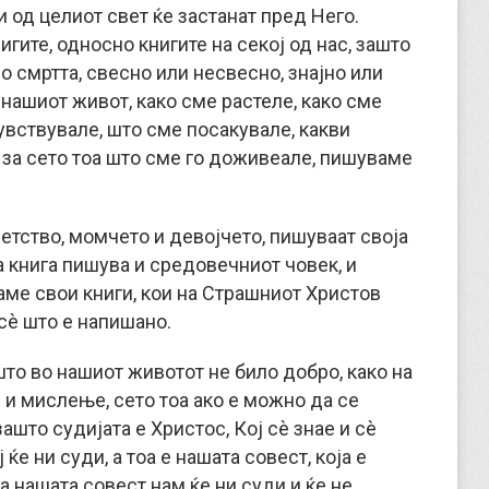
 од целиот свет ќе застанат пред Него.
нигите, односно книгите на секој од нас, зашто
до смртта, свесно или несвесно, знајно или
а нашиот живот, како сме растеле, како сме
вствувале, што сме посакувале, какви
 за сето тоа што сме го доживеале, пишуваме
детство, момчето и девојчето, пишуваат своја
а книга пишува и средовечниот човек, и
ваме свои книги, кои на Страшниот Христов
 сè што е напишано.
 што во нашиот животот не било добро, како на
 мислење, сето тоа ако е можно да се
ашто судијата е Христос, Кој сè знае и сè
ќе ни суди, а тоа е нашата совест, која е
а нашата совест нам ќе ни суди и ќе не