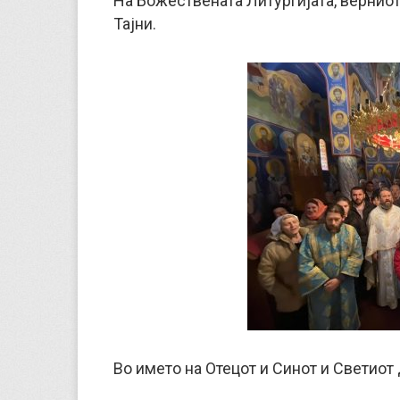
На Божествената Литургијата, вернио
Тајни.
Во името на Отецот и Синот и Светиот 