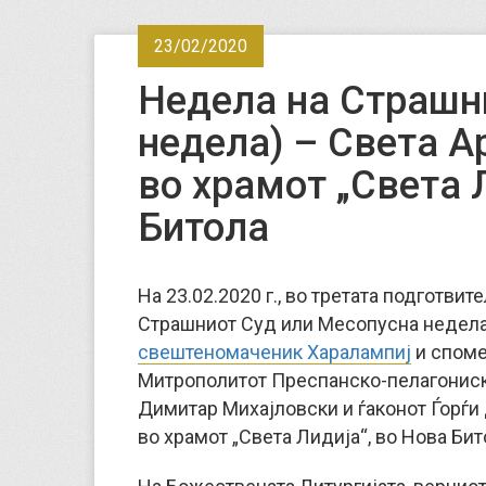
23/02/2020
Недела на Страшн
недела) – Света А
во храмот „Света 
Битола
На 23.02.2020 г., во третата подготви
Страшниот Суд или Месопусна недела,
свештеномаченик Харалампиј
и споме
Митрополитот Преспанско-пелагониски
Димитар Михајловски и ѓаконот Ѓорѓи
во храмот „Света Лидија“, во Нова Бит