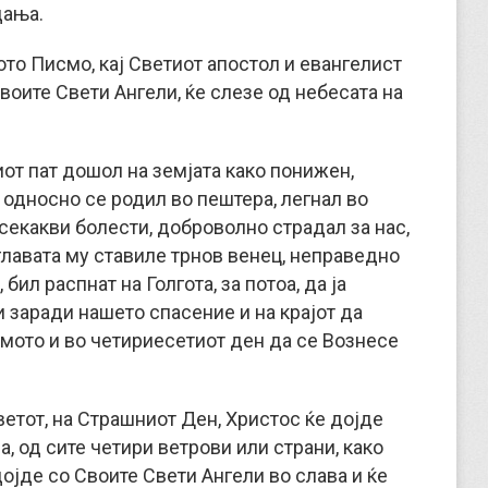
дања.
ото Писмо, кај Светиот апостол и евангелист
воите Свети Ангели, ќе слезе од небесата на
от пат дошол на земјата како понижен,
 односно се родил во пештера, легнал во
 секакви болести, доброволно страдал за нас,
а главата му ставиле трнов венец, неправедно
бил распнат на Голгота, за потоа, да ја
и заради нашето спасение и на крајот да
мото и во четириесетиот ден да се Вознесе
 светот, на Страшниот Ден, Христос ќе дојде
а, од сите четири ветрови или страни, како
ојде со Своите Свети Ангели во слава и ќе