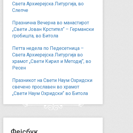
Света Архиерејска Литургија, во
Слепче
Празнична Вечерна во манастирот
„Свети Јован Крстител“ – Германски
гробишта, во Битола
Петта недела по Педесетница –
Света Архиерејска Литургија во
храмот „Свети Кирил и Методиј“, во
Ресен
Празникот на Свети Наум Охридски
свечено прославен во храмот
„Свети Наум Охридски“ во Битола
Фејсбук