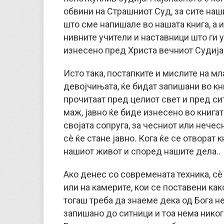
обвини на Страшниот Суд, за сите наши
што сме напишале во нашата книга, а и
нивните учители и наставници што ги у
изнесено пред Христа вечниот Судија
Исто така, постапките и мислите на 
девојчињата, ќе бидат запишани во кни
прочитаат пред целиот свет и пред сит
маж, јавно ќе биде изнесено во книгата
својата сопруга, за чесниот или нечес
сè ќе стане јавно. Кога ќе се отворат 
нашиот живот и според нашите дела..
Ако денес со современата техника, с
или на камерите, кои се поставени како
тогаш треба да знаеме дека од Бога н
запишано до ситници и тоа нема никог