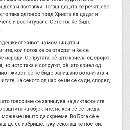
 дела и постапки. Тогаш децата ќе речат, еве
сто така одговор пред Христа ќе дадат и
челе и воспитувале. Сето тоа ќе биде
.
младешкиот живот на момчињата и
гите, кои потоа ќе се отворат и ќе се
е народи. Сопругата, сè што криела од својот
, но исто така и сопругот, сè што криел од
ниот живот, сè ќе биде запишано во книгата и
книгите, на секого од нас ќе ни се суди, според
è што говориме се запишува на диктафоните
 заштита на објектите, на кои сè се гледа,
е можеме ништо да скриеме. Во Бога сè е
аш да се избрише, туку секогаш ќе постои.