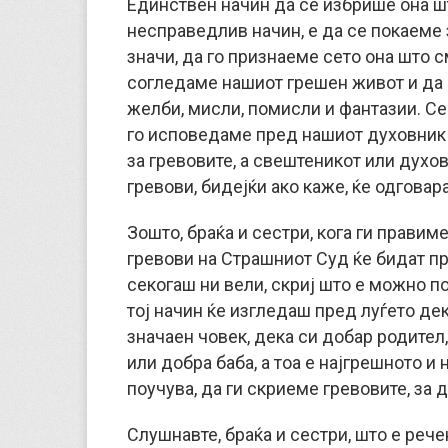
Единствен начин да се избрише она ш
несправедлив начин, е да се покаеме 
значи, да го признаеме сето она што с
согледаме нашиот грешен живот и да 
желби, мисли, помисли и фантазии. Се
го исповедаме пред нашиот духовник 
за гревовите, а свештеникот или духо
гревови, бидејќи ако каже, ќе одговара
Зошто, браќа и сестри, кога ги правим
гревови на Страшниот Суд ќе бидат пр
секогаш ни вели, скриј што е можно п
тој начин ќе изгледаш пред луѓето дек
значаен човек, дека си добар родител,
или добра баба, а тоа е најгрешното и 
поучува, да ги скриеме гревовите, за
Слушнавте, браќа и сестри, што е реч