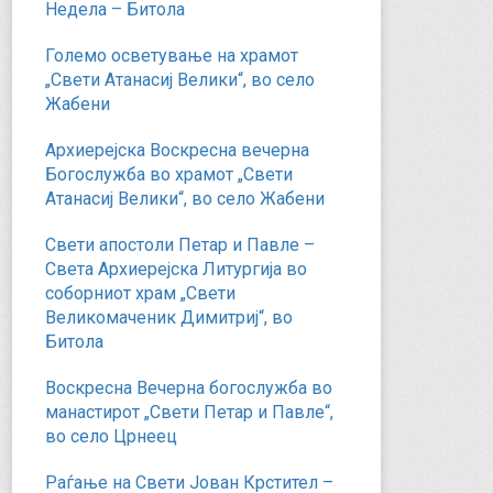
Недела – Битола
Големо осветување на храмот
„Свети Атанасиј Велики“, во село
Жабени
Архиерејска Воскресна вечерна
Богослужба во храмот „Свети
Атанасиј Велики“, во село Жабени
Свети апостоли Петар и Павле –
Света Архиерејска Литургија во
соборниот храм „Свети
Великомаченик Димитриј“, во
Битола
Воскресна Вечерна богослужба во
манастирот „Свети Петар и Павле“,
во село Црнеец
Раѓање на Свети Јован Крстител –