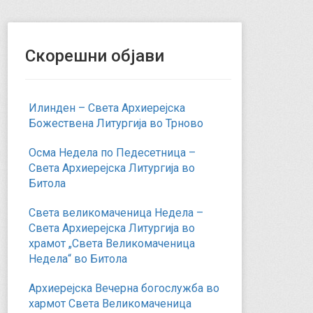
Скорешни објави
Илинден – Света Архиерејска
Божествена Литургија во Трново
Осма Недела по Педесетница –
Света Архиерејска Литургија во
Битола
Света великомаченица Недела –
Света Архиерејска Литургија во
храмот „Света Великомаченица
Недела“ во Битола
Архиерејска Вечерна богослужба во
хармот Света Великомаченица