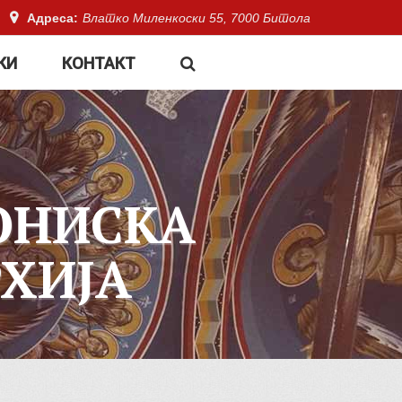
Адреса:
Влатко Миленкоски 55, 7000 Битола
КИ
КОНТАКТ
ОНИСКА
ХИЈА