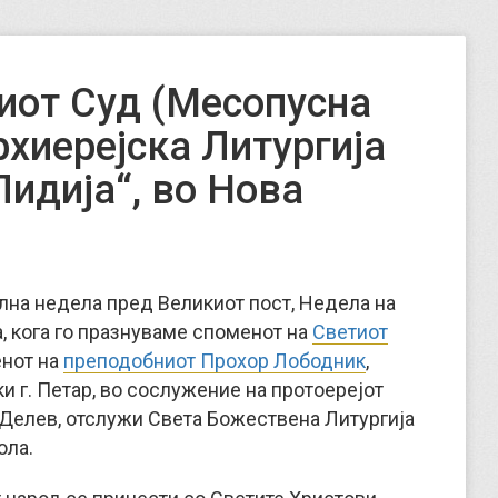
иот Суд (Месопусна
рхиерејска Литургија
Лидија“, во Нова
телна недела пред Великиот пост, Недела на
 кога го празнуваме споменот на
Светиот
нот на
преподобниот Прохор Лободник
,
 г. Петар, во сослужение на протоерејот
 Делев, отслужи Света Божествена Литургија
ола.