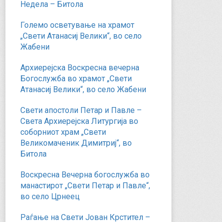
Недела – Битола
Големо осветување на храмот
„Свети Атанасиј Велики“, во село
Жабени
Архиерејска Воскресна вечерна
Богослужба во храмот „Свети
Атанасиј Велики“, во село Жабени
Свети апостоли Петар и Павле –
Света Архиерејска Литургија во
соборниот храм „Свети
Великомаченик Димитриј“, во
Битола
Воскресна Вечерна богослужба во
манастирот „Свети Петар и Павле“,
во село Црнеец
Раѓање на Свети Јован Крстител –