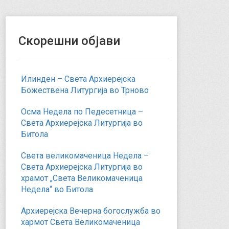
Скорешни објави
Илинден – Света Архиерејска
Божествена Литургија во Трново
Осма Недела по Педесетница –
Света Архиерејска Литургија во
Битола
Света великомаченица Недела –
Света Архиерејска Литургија во
храмот „Света Великомаченица
Недела“ во Битола
Архиерејска Вечерна богослужба во
хармот Света Великомаченица