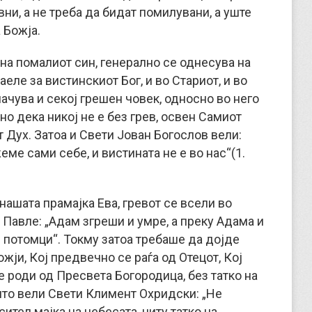
ни, а не треба да бидат помилувани, а уште
 Божја.
на помалиот син, генерално се однесува на
аеле за вистинскиот Бог, и во Стариот, и во
начува и секој грешен човек, односно во него
ано дека никој не е без грев, освен Самиот
от Дух. Затоа и Свети Јован Богослов вели:
ме сами себе, и вистината не е во нас“(1.
нашата прамајка Ева, гревот се всели во
 Павле: „Адам згреши и умре, а преку Адама и
 потомци“. Токму затоа требаше да дојде
жји, Кој предвечно се раѓа од Отецот, Кој
е роди од Пресвета Богородица, без татко на
 што вели Свети Климент Охридски: „Не
ител мајка на небесата, ниту татко на