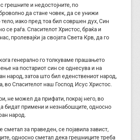
ас грешните и недостојните, по
броволно да стане човек, да се унижи
тело, иако пред тоа бил совршен дух, Син
но се раѓа. Спасителот Христос, браќа и
с, пролевајќи ја својата Света Крв, да го
, кога генерално го толкуваме прашањето
ење на постариот син се однесува и на
ран народ, затоа што бил еденствениот народ,
та, во Спасителот наш Господ Исус Христос.
ри, не можел да прифати, покрај него, во
да бидат примени и незнабошците, односно
ран народ.
се сметал за праведен, се појавила завист,
ците, односно сметал дека грешниците треба