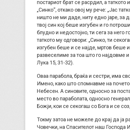
постариот брат се расрдил, а таткото 
„Синко“, откако овој му рече: „Јас тат
ништо не ми даде, ниту едно јаре, за 
твој син кој беше изгубен и го потрош
блудно и недостојно, ти сега за него го
таткото му одговори: „Синко, ти секога
изгубен беше и се најде, мртов беше и
развеселиме за тоа што го најдовме и 
Лука 15, 31-32).
Оваа парабола, браќа и сестри, има с
Имено, како што спомнавме на почеток
Небесен. А синовите, односно за поста
место во параболата, односно генерал
Божји, кои се секогаш со Бога и се со
Токму затоа не можеле до крај да ја р
Човечки, на Спасителот наш Господа И