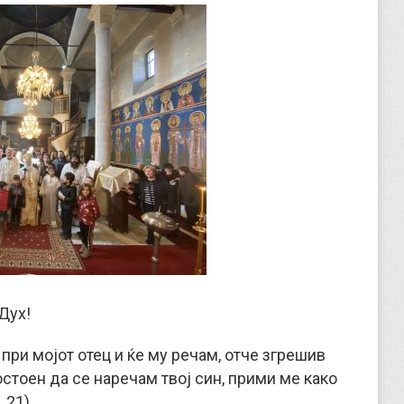
Дух!
 при мојот отец и ќе му речам, отче згрешив
остоен да се наречам твој син, прими ме како
 21).