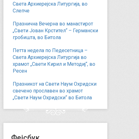
Света Архиерејска Литургија, во
Слепче
Празнична Вечерна во манастирот
„Свети Јован Крстител“ – Германски
гробишта, во Битола
Петта недела по Педесетница –
Света Архиерејска Литургија во
храмот „Свети Кирил и Методиј“, во
Ресен
Празникот на Свети Наум Охридски
свечено прославен во храмот
„Свети Наум Охридски“ во Битола
Фејсбук