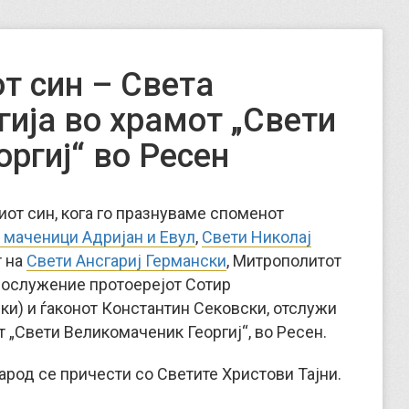
т син – Света
гија во храмот „Свети
ргиј“ во Ресен
ниот син, кога го празнуваме споменот
 маченици Адријан и Евул
,
Свети Николај
 на
Свети Ансгариј Германски
, Митрополитот
 сослужение протоерејот Сотир
ки) и ѓаконот Константин Сековски, отслужи
 „Свети Великомаченик Георгиј“, во Ресен.
арод се причести со Светите Христови Тајни.