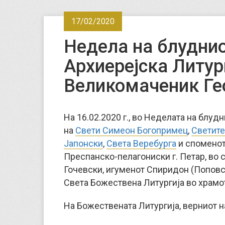
17/02/2020
Недела на блуднио
Архиерејска Литур
Великомаченик Гео
На 16.02.2020 г., во Неделата на блуд
на
Свети Симеон Богопримец
,
Светите
Јапонски
,
Света Веребурга
и споменот
Преспанско-пелагониски г. Петар, во
Гочевски, игуменот Спиридон (Поповс
Света Божествена Литургија во храмот
На Божествената Литургија, верниот н