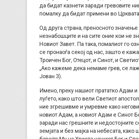
да бидат казнети заради гревовите нив
помалку да бидат примени во Црквата
Од друга страна, преносното значење 
незнабошците и на сите оние кои не зн
Новиот Завет. Па така, помалиот го оз
се пронаоѓа секој од нас, зашто е каж
Троичен Бог, Отецот, и Синот, и Свети
„Ако кажеме дека немаме грев, се лаже
Јован 3).
Имено, преку нашиот прататко Адам и 
луѓето, како што вели Светиот апостол
ние згрешивме и умревме како негови
новиот Адам, а новиот Адам е Синот Бо
заради нас грешните и недостојните с
земјата и без мајка на небесата, како
барајте Му на Христа нашиот Бог и Спас