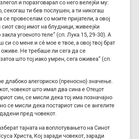
излегол и поразговарал со него велејќи му:
ко, секогаш ти бев послушен, а ти никогаш
да се провеселам со моите пријатели, а овој
и сиот свој имот на блудници, живеејќи
 закла угоеното теле“ (сп. Лука 15, 29-30). А
ш си со мене и сè мое е твое, а овој твој брат
 оживе. Не требаше ли сега да се
затоа што тој иако умрен, сега оживеа“ (сп.
вое длабоко алегориско (преносно) значење.
от, човекот што имал два сина е Отецот
риот син, се мисли дека тој има позначајно
но се мисли дека постариот син се ангелите
здадени пред човекот.
азберат тајната на воплотувањето на Синот
суса Христа, Кој заради човекот, заради