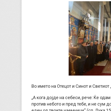
Во името на Отецот и Синот и Светиот 
„А кога дојде на себеси, рече: Ќе одам
против небото и пред тебе, и не сум д
еден од твоите наемници“ (сп. Лука 15,