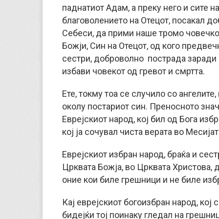
паднатиот Адам, а преку него и сите н
благоволението на Отецот, посакал до
Себеси, да прими наше тромо човечко 
Божји, Син на Отецот, од кого предвеч
сестри, доброволно пострада заради на
избави човекот од гревот и смртта.
Ете, токму тоа се случило со ангелите
околу постариот син. Преносното знач
Еврејскиот народ, кој бил од Бога изб
кој ја сочувал чиста верата во Месија
Еврејскиот избран народ, браќа и сест
Црквата Божја, во Црквата Христова, 
оние кои биле грешници и не биле изб
Кај еврејскиот богоизбран народ, кој 
бидејќи тој поинаку гледал на грешни