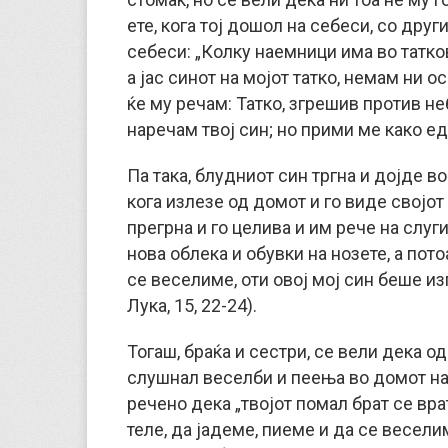
ете, кога тој дошол на себеси, со друг
себеси: „Колку наемници има во татко
а јас синот на мојот татко, немам ни о
ќе му речам: Татко, згрешив против не
наречам твој син; но прими ме како ед
Па така, блудниот син тргна и дојде во
кога излезе од домот и го виде својот 
прегрна и го целива и им рече на слуг
нова облека и обувки на нозете, а пото
се веселиме, оти овој мој син беше из
Лука, 15, 22-24).
Тогаш, браќа и сестри, се вели дека од
слушнал веселби и пеења во домот на 
речено дека „твојот помал брат се вра
теле, да јадеме, пиеме и да се веселим