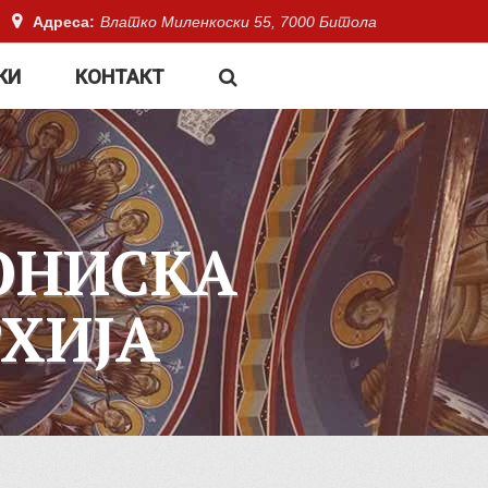
Адреса:
Влатко Миленкоски 55, 7000 Битола
КИ
КОНТАКТ
ОНИСКА
ХИЈА