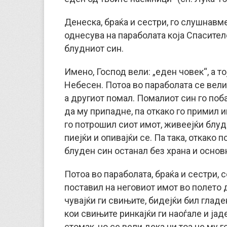
Денеска, браќа и сестри, го слушнавм
однесува на параболата која Спасител
блудниот син.
Имено, Господ вели: „еден човек“, а т
Небесен. Потоа во параболата се вели 
а другиот помал. Помалиот син го поба
да му припадне, па откако го примил и
го потрошил сиот имот, живеејќи блуд
пиејќи и опивајќи се. Па така, откако п
блуден син останал без храна и основ
Потоа во параболата, браќа и сестри, с
поставил на неговиот имот во полето д
чувајќи ги свињите, бидејќи бил глад
кои свињите ринкајќи ги наоѓале и јад
стомак, но се вели дека ни тоа не му 