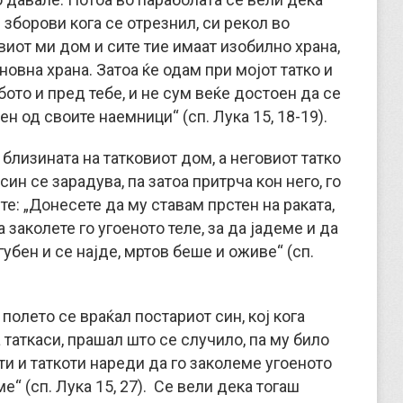
и зборови кога се отрезнил, си рекол во
виот ми дом и сите тие имаат изобилно храна,
сновна храна. Затоа ќе одам при мојот татко и
бото и пред тебе, и не сум веќе достоен да се
ен од своите наемници“ (сп. Лука 15, 18-19).
 близината на татковиот дом, а неговиот татко
син се зарадува, па затоа притрча кон него, го
ите: „Донесете да му ставам прстен на раката,
а заколете го угоеното теле, за да јадеме и да
губен и се најде, мртов беше и оживе“ (сп.
 полето се враќал постариот син, кој кога
таткаси, прашал што се случило, па му било
ти и таткоти нареди да го заколеме угоеното
е“ (сп. Лука 15, 27). Се вели дека тогаш