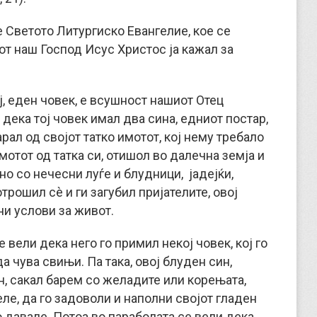
е Светото Литургиско Евангелие, кое се
от наш Господ Исус Христос ја кажал за
ој, еден човек, е всушност нашиот Отец
дека тој човек имал два сина, едниот постар,
рал од својот татко имотот, кој нему требало
мотот од татка си, отишол во далечна земја и
но со нечесни луѓе и блудници, јадејќи,
отрошил сè и ги загубил пријателите, овој
ни услови за живот.
е вели дека него го примил некој човек, кој го
а чува свињи. Па така, овој блуден син,
ен, сакал барем со желадите или корењата,
еле, да го задоволи и наполни својот гладен
го давале. Потоа во параболата се вели дека