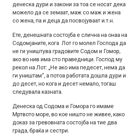
денеска дури и закони за тоа се носат дека
можело да се земаат, маж со маж и жена
со жена, па и деца да посвојуваат и.т.н.
Ете, денешната состојба е слична на онаа на
Содомјаните, кога Лот го молел Господа да
не ги уништува градовите Содом и Гомор,
ако во нив има сто праведници. Господ му
рекол на Лот: „Не ако има педесет, нема да
ги уништам“, а потоа работата дошла дури и
до десет, но кога и десет немало, тогаш
следувала казната.
Денеска од Содома и Гомора го имаме
Мртвото море, во кое ништо не живее, како
доказ за гревовната состојба на тие два
града, браќа и сестри.