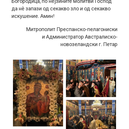
Богородица, по нејзините молитви Господ
да нè запази од секакво зло и од секакво
искушение. Амин!
Митрополит Преспанско-пелагониски
и Администратор Австралиско-
новозеландски г. Петар