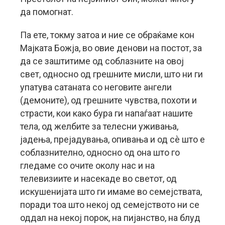
да помогнат.
Па ете, токму затоа и ние се обраќаме кон
Мајката Божја, во овие денови на постот, за
да се заштитиме од соблазните на овој
свет, односно од грешните мисли, што ни ги
упатува сатаната со неговите ангели
(демоните), од грешните чувства, похоти и
страсти, кои како бура ги напаѓаат нашите
тела, од желбите за телесни уживања,
јадења, прејадувања, опивања и од сè што е
соблазнително, односно од она што го
гледаме со очите околу нас и на
телевизиите и насекаде во светот, од
искушенијата што ги имаме во семејствата,
поради тоа што некој од семејството ни се
оддал на некој порок, на пијанство, на блуд