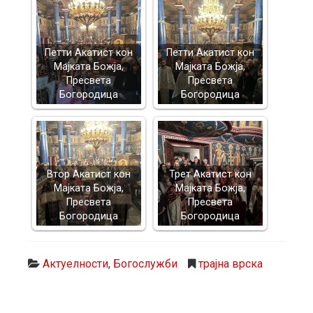
Петти Акатист кон
Петти Акатист кон
Мајката Божја,
Мајката Божја,
Пресвета
Пресвета
Богородица
Богородица
Втор Акатист кон
Трет Акатист кон
Мајката Божја,
Мајката Божја,
Пресвета
Пресвета
Богородица
Богородица
Актуелности
,
Богослужби
трајна врска