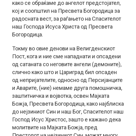
како се обраќаме до ангелот предстојател,
кој и соопштил на Пресвета Богородица за
радосната вест, за раѓањето на Спасителот
наш Господа Исуса Христа од Пресвета
Богородица.
Токму во овие денови на Велигденскиот
Пост, кога и ние сме нападнати и опсадени
од сатаната со неговите ангели (демоните),
слично како што и Цариград бил опсаден
од непријателите, односно од Персијанците
и Аварите, (ние) немаме друга помошничка,
заштитничка и војвотка, освен Мајката
Божја, Пресвета Богородица, како најблиска
до нејзиниот Син и наш Бог, Спасителот наш
Господ Исус Христос, зашто е кажано дека
молитвите на Мајката Божја, пред
Престолот на нејзиниот Син, можат многу