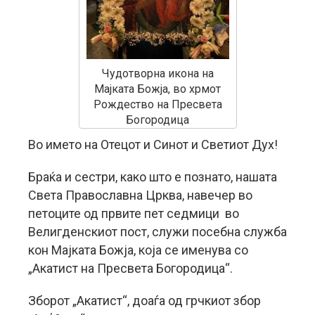
Чудотворна икона на
Мајката Божја, во хрмот
Рождество на Пресвета
Богородица
Во името на Отецот и Синот и Светиот Дух!
Браќа и сестри, како што е познато, нашата
Света Православна Црква, навечер во
петоците од првите пет седмици во
Велигденскиот пост, служи посебна служба
кон Мајката Божја, која се именува со
„Акатист на Пресвета Богородица“.
Зборот „Акатист“, доаѓа од грчкиот збор