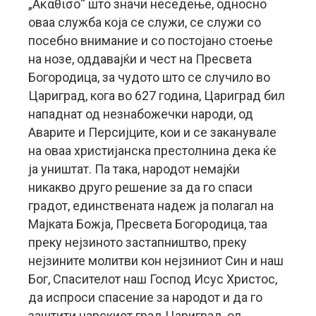
„Аκάθισο“ што значи неседење, односно
оваа служба која се служи, се служи со
посебно внимание и со постојано стоење
на нозе, оддавајќи и чест на Пресвета
Богородица, за чудото што се случило во
Цариград, кога во 627 година, Цариград бил
нападнат од незнабожечки народи, од
Аварите и Персијците, кои и се заканувале
на оваа христијанска престолнина дека ќе
ја уништат. Па така, народот немајќи
никакво друго решение за да го спаси
градот, единствената надеж ја полагал на
Мајката Божја, Пресвета Богородица, таа
преку нејзиното застапништво, преку
нејзините молитви кон нејзиниот Син и наш
Бог, Спасителот наш Господ Исус Христос,
да испроси спасение за народот и да го
заштити царскиот град Цариград, од