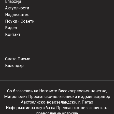
Епархија
Актуелности
Издаваштво
Поуки - Совети
Видео
Контакт
Свето Писмо
Календар
Со благослов на Неговото Високопреосвештенство,
Митрополит Преспанско-пелагониски и администратор
Австралиско-новозеландски, г. Петар
Информативна служба на Преспанско-пелагониската
православна епархија