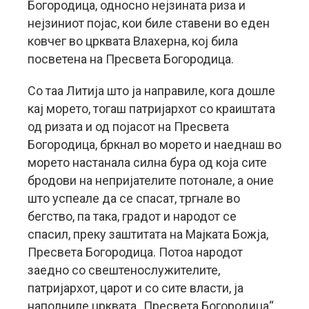
Богородица, односно нејзината риза и
нејзиниот појас, кои биле ставени во еден
ковчег во црквата Влахерна, кој била
посветена на Пресвета Богородица.
Со таа Литија што ја направиле, кога дошле
кај морето, тогаш патријархот со краиштата
од ризата и од појасот на Пресвета
Богородица, бркнал во морето и наеднаш во
морето настанала силна бура од која сите
бродови на непријателите потонале, а оние
што успеале да се спасат, тргнале во
бегство, па така, градот и народот се
спасил, преку заштитата на Мајката Божја,
Пресвета Богородица. Потоа народот
заедно со свештенослужителите,
патријархот, царот и со сите власти, ја
наполниле црквата „Пресвета Богородица“