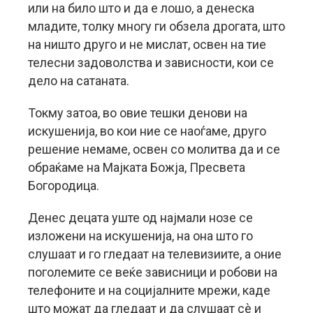
или на било што и да е лошо, а денеска
младите, толку многу ги обзела дрогата, што
на ништо друго и не мислат, освен на тие
телесни задоволства и зависности, кои се
дело на сатаната.
Токму затоа, во овие тешки денови на
искушенија, во кои ние се наоѓаме, друго
решение немаме, освен со молитва да и се
обраќаме на Мајката Божја, Пресвета
Богородица.
Денес децата уште од најмали нозе се
изложени на искушенија, на она што го
слушаат и го гледаат на телевизиите, а оние
поголемите се веќе зависници и робови на
телефоните и на социјалните мрежи, каде
што можат да гледаат и да слушаат сè и