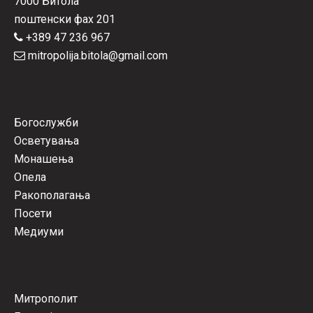
7000 Битола
поштенски фах 201
+389 47 236 967
mitropolija.bitola@gmail.com
Богослужби
Осветувања
Монашења
Опела
Ракополагања
Посети
Медиуми
Митрополит