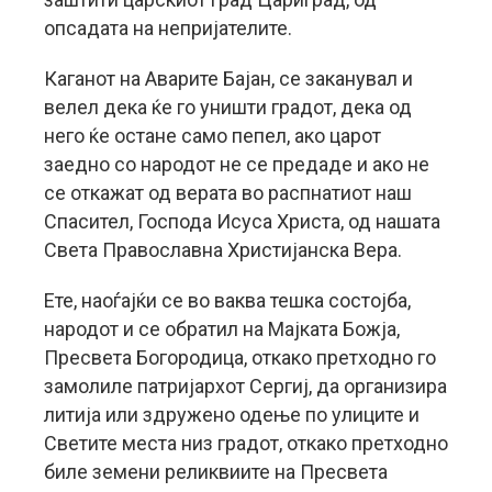
опсадата на непријателите.
Каганот на Аварите Бајан, се заканувал и
велел дека ќе го уништи градот, дека од
него ќе остане само пепел, ако царот
заедно со народот не се предаде и ако не
се откажат од верата во распнатиот наш
Спасител, Господа Исуса Христа, од нашата
Света Православна Христијанска Вера.
Ете, наоѓајќи се во ваква тешка состојба,
народот и се обратил на Мајката Божја,
Пресвета Богородица, откако претходно го
замолиле патријархот Сергиј, да организира
литија или здружено одење по улиците и
Светите места низ градот, откако претходно
биле земени реликвиите на Пресвета