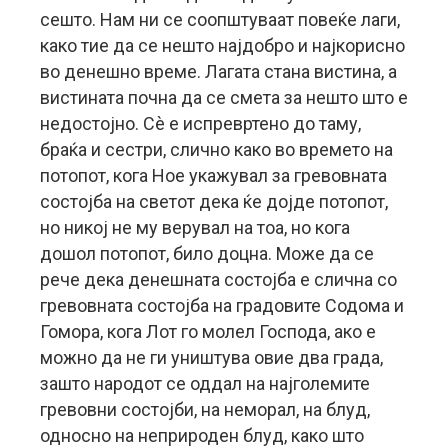
сешто. Нам ни се соопштуваат повеќе лаги,
како тие да се нешто најдобро и најкорисно
во денешно време. Лагата стана вистина, а
вистината почна да се смета за нешто што е
недостојно. Сè е испревртено до таму,
браќа и сестри, слично како во времето на
потопот, кога Ное укажувал за гревовната
состојба на светот дека ќе дојде потопот,
но никој не му верувал на тоа, но кога
дошол потопот, било доцна. Може да се
рече дека денешната состојба е слична со
гревовната состојба на градовите Содома и
Гомора, кога Лот го молел Господа, ако е
можно да не ги уништува овие два града,
зашто народот се оддал на најголемите
гревовни состојби, на неморал, на блуд,
односно на неприроден блуд, како што