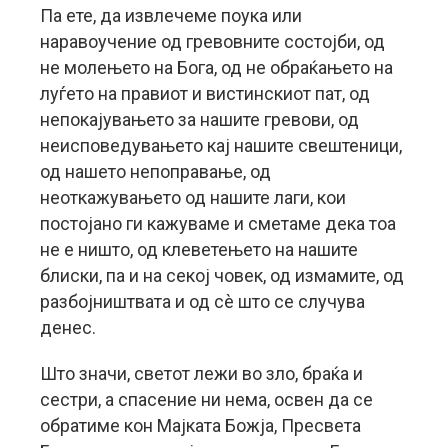
Па ете, да извлечеме поука или
наравоучение од гревовните состојби, од
не молењето на Бога, од не обраќањето на
луѓето на правиот и вистинскиот пат, од
непокајувањето за нашите гревови, од
неисповедувањето кај нашите свештеници,
од нашето непоправање, од
неоткажувањето од нашите лаги, кои
постојано ги кажуваме и сметаме дека тоа
не е ништо, од клеветењето на нашите
блиски, па и на секој човек, од измамите, од
разбојништвата и од сè што се случува
денес.
Што значи, светот лежи во зло, браќа и
сестри, а спасение ни нема, освен да се
обратиме кон Мајката Божја, Пресвета