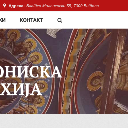
Адреса:
Влатко Миленкоски 55, 7000 Битола
КИ
КОНТАКТ
ОНИСКА
ХИЈА