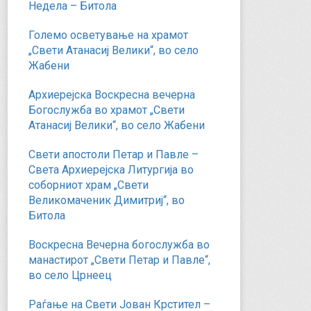
Недела – Битола
Големо осветување на храмот
„Свети Атанасиј Велики“, во село
Жабени
Архиерејска Воскресна вечерна
Богослужба во храмот „Свети
Атанасиј Велики“, во село Жабени
Свети апостоли Петар и Павле –
Света Архиерејска Литургија во
соборниот храм „Свети
Великомаченик Димитриј“, во
Битола
Воскресна Вечерна богослужба во
манастирот „Свети Петар и Павле“,
во село Црнеец
Раѓање на Свети Јован Крстител –