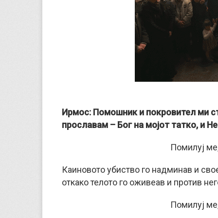
Ирмос: Помошник и покровител ми ста
прославам – Бог на мојот татко, и Н
Помилуј ме,
Каиновото убиство го надминав и сво
откако телото го оживеав и против нег
Помилуј ме,