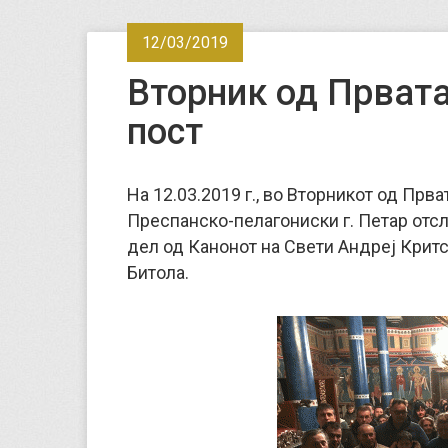
12/03/2019
Вторник од Првата
пост
На 12.03.2019 г., во Вторникот од Прв
Преспанско-пелагониски г. Петар отс
дел од Канонот на Свети Андреј Критс
Битола.