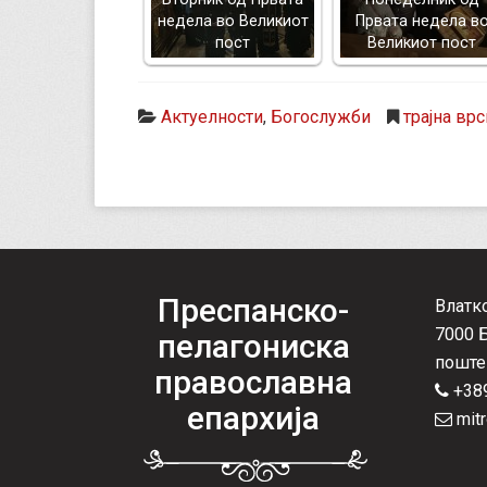
недела во Великиот
Првата недела в
пост
Великиот пост
Актуелности
,
Богослужби
трајна врс
Преспанско-
Влатк
7000 
пелагониска
поште
православна
+389
епархија
mitr