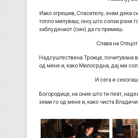
Иако згрешив, Спасителу, знам дека 
топло милуваш; оној што солзи рони го
заблудениот (син) да го примиш.
Слава на Отецот
Надсуштествена Троице, почитувана в
од мене и, како Милосрдна, дај ми сол
И сега и секогаш
Богородице, на оние што ти пеат, над
земи го од мене и, како чиста Владичи