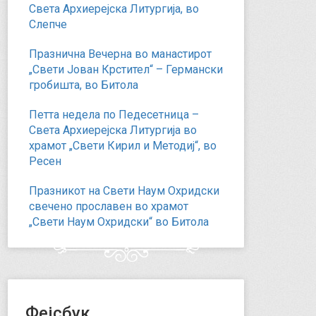
Света Архиерејска Литургија, во
Слепче
Празнична Вечерна во манастирот
„Свети Јован Крстител“ – Германски
гробишта, во Битола
Петта недела по Педесетница –
Света Архиерејска Литургија во
храмот „Свети Кирил и Методиј“, во
Ресен
Празникот на Свети Наум Охридски
свечено прославен во храмот
„Свети Наум Охридски“ во Битола
Фејсбук