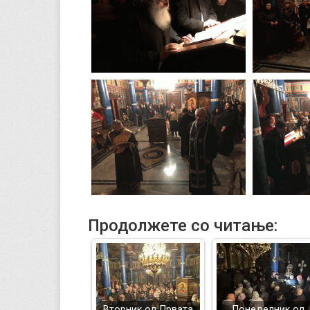
Продолжете со читање:
Вторник од Првата
Понеделник од