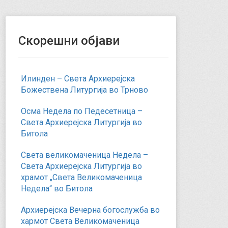
Скорешни објави
Илинден – Света Архиерејска
Божествена Литургија во Трново
Осма Недела по Педесетница –
Света Архиерејска Литургија во
Битола
Света великомаченица Недела –
Света Архиерејска Литургија во
храмот „Света Великомаченица
Недела“ во Битола
Архиерејска Вечерна богослужба во
хармот Света Великомаченица