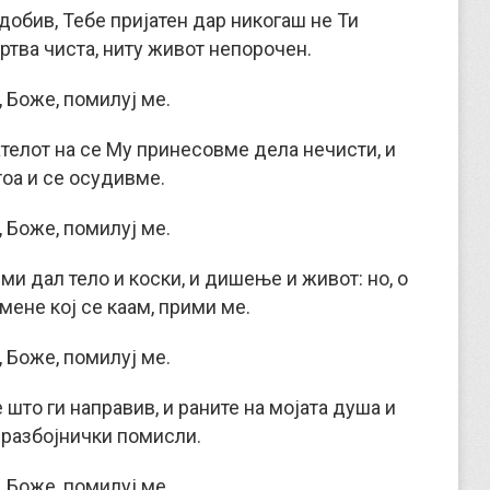
добив, Тебе пријатен дар никогаш не Ти
ртва чиста, ниту живот непорочен.
 Боже, помилуј ме.
ателот на се Му принесовме дела нечисти, и
тоа и се осудивме.
 Боже, помилуј ме.
 ми дал тело и коски, и дишење и живот: но, о
 мене кој се каам, прими ме.
 Боже, помилуј ме.
 што ги направив, и раните на мојата душа и
и разбојнички помисли.
 Боже, помилуј ме.