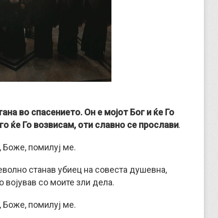
на во спасението. Он е мојот Бог и ќе Го
его ќе Го возвисам, оти славно се прослави
.
 Боже, помилуј ме.
еволно станав убиец на совеста душевна,
о војував со моите зли дела.
 Боже, помилуј ме.