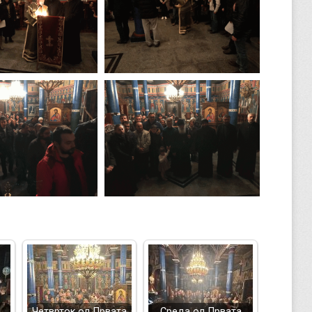
Четврток од Првата
Среда од Првата