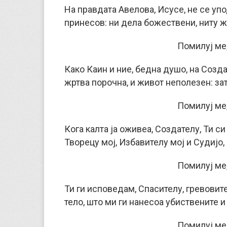
На правдата Авелова, Исусе, не се упо
принесов: ни дела божествени, ниту ж
Помилуј ме,
Како Каин и ние, бедна душо, на Созд
жртва порочна, и живот неполезен: за
Помилуј ме,
Кога калта ја оживеа, Создателу, Ти си
Творецу мој, Избавителу мој и Судијо,
Помилуј ме,
Ти ги исповедам, Спасителу, гревовите
тело, што ми ги нанесоа убиствените 
Помилуј ме,