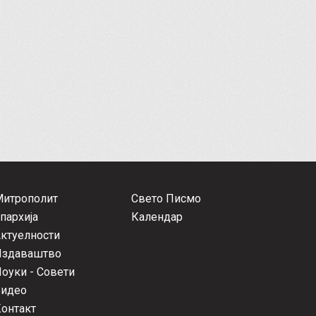
Митрополит
Свето Писмо
пархија
Календар
ктуелности
Издаваштво
оуки - Совети
Видео
онтакт