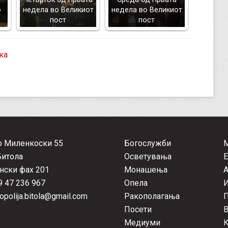
о
недела во Великиот
недела во Великиот
пост
пост
ка
о Миленкоски 55
Богослужби
Битола
Осветувања
Е
нски фах 201
Монашења
А
 47 236 967
Опела
opolija.bitola@gmail.com
Ракополагања
П
Посети
Медиуми
К