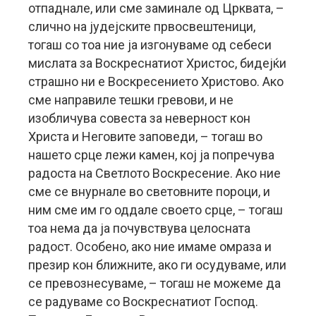
отпаднале, или сме заминале од Црквата, –
слично на јудејските првосвештеници,
тогаш со тоа ние ја изгонуваме од себеси
мислата за Воскреснатиот Христос, бидејќи
страшно ни е Воскресението Христово. Ако
сме направиле тешки гревови, и не
изобличува совеста за неверност кон
Христа и Неговите заповеди, – тогаш во
нашето срце лежи камен, кој ја попречува
радоста на Светлото Воскресение. Ако ние
сме се внурнале во световните пороци, и
ним сме им го оддале своето срце, – тогаш
тоа нема да ја почувствува целосната
радост. Особено, ако ние имаме омраза и
презир кон ближните, ако ги осудуваме, или
се превознесуваме, – тогаш не можеме да
се радуваме со Воскреснатиот Господ.