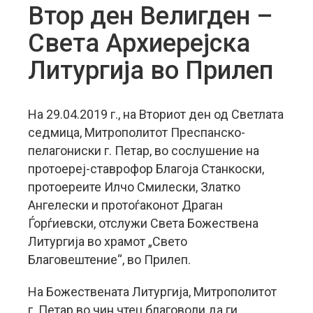
Втор ден Велигден –
Света Архиерејска
Литургија во Прилеп
На 29.04.2019 г., на Вториот ден од Светлата
седмица, Митрополитот Преспанско-
пелагониски г. Петар, во сослушение на
протоереј-ставрофор Благоја Станкоски,
протоереите Илчо Смилески, Златко
Ангелески и протоѓаконот Драган
Ѓорѓиевски, отслужи Света Божествена
Литургија во храмот „Свето
Благовештение“, во Прилеп.
На Божествената Литургија, Митрополитот
г. Петар во чин чтец благоволи да ги