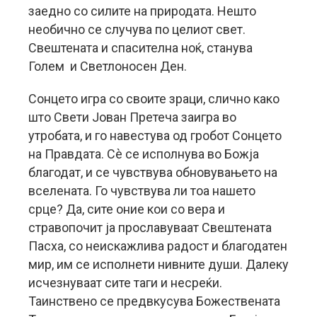
заедно со силите на природата. Нешто
необично се случува по целиот свет.
Свештената и спасителна ноќ, станува
Голем и Светлоносен Ден.
Сонцето игра со своите зраци, слично како
што Свети Јован Претеча заигра во
утробата, и го навестува од гробот Сонцето
на Правдата. Сè се исполнува во Божја
благодат, и се чувствува обновувањето на
вселената. Го чувствува ли тоа нашето
срце? Да, сите оние кои со вера и
стравопочит ја прославуваат Свештената
Пасха, со неискажлива радост и благодатен
мир, им се исполнети нивните души. Далеку
исчезнуваат сите таги и несреќи.
Таинствено се предвкусува Божествената