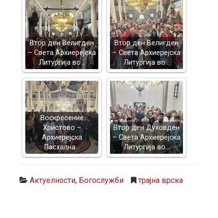
Втор ден Велигден
Втор ден Велигден
– Света Архиерејска
– Света Архиерејска
Литургија во…
Литургија во…
Воскресение
Христово –
Втор ден Духовден
Архиерејска
– Света Архиерејска
Пасхална…
Литургија во…
Актуелности
,
Богослужби
трајна врска