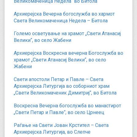
Великомаченица Недела“ во Битола
Архиерејска Вечерна богослужба во хармот
Света Великомаченица Недела – Битола
Големо осветување на храмот „Свети Атанасиј
Велики“, во село Жабени
Архиерејска Воскресна вечерна Богослужба во
храмот „Свети Атанасиј Велики“, во село
Жабени
Свети апостоли Петар и Павле – Света
Архиерејска Литургија во соборниот храм
„Свети Великомаченик Димитриј“, во Битола
Воскресна Вечерна богослужба во манастирот
„Свети Петар и Павле“, во село Црнеец
Раѓање на Свети Јован Крстител – Света
Архиерејска Литургија, во Слепче