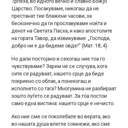
Трпеза, во идното вечно и славно Божјо
Царство. Посакуваме, никогаш да не
престанат тие блажени часови, за
бесконечно да ги прославуваме ноќта и
денот на Светата Пасха, и како апостолите
на гората Тавор, да извикуваме: „Господи,
добро ни е да бидеме овде!“ (Мат. 18, 4).
Но дали постојано и секогаш ние тоа го
чувствуваме? Зарем не се случува, кога
сите се радуваат, нашето срце да биде
покриено со облак, а понекогаш и
исполнето со тага? Многумина не разбираат
зошто луѓето се радуваат. За тоа постои
само една вистина: нашето срце е нечисто.
Ако ние сме се поколебале во верата, ако
во нашата душа влегле сомнежи, ако сме