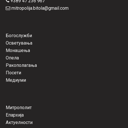
+389 47 236 967
mitropolija.bitola@gmail.com
Богослужби
Осветувања
Монашења
Опела
Ракополагања
Посети
Медиуми
Митрополит
Епархија
Актуелности