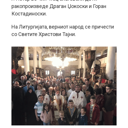
ракопроизведе Драган Џокоски и Горан
Костадиноски.
На Литургијата, верниот народ се причести
со Светите Христови Тајни.