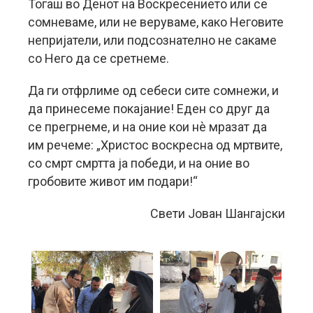
Тогаш во Денот на Воскресението или се
сомневаме, или не веруваме, како Неговите
непријатели, или подсознателно не сакаме
со Него да се сретнеме.
Да ги отфрлиме од себеси сите сомнежи, и
да принесеме покајание! Еден со друг да
се прегрнеме, и на оние кои нè мразат да
им речеме: „Христос воскресна од мртвите,
со смрт смртта ја победи, и на оние во
гробовите живот им подари!“
Свети Јован Шангајски