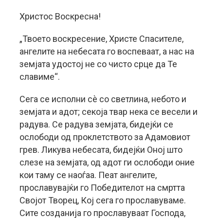
Христос Воскресна!
„Твоето воскресение, Христе Спасителе,
ангелите на небесата го воспеваат, а нас на
земјата удостој не со чисто срце да Те
славиме“.
Сега се исполни сѐ со светлина, небото и
земјата и адот; секоја твар нека се весели и
радува. Се радува земјата, бидејќи се
ослободи од проклетството за Адамовиот
грев. Ликува небесата, бидејќи Оној што
слезе на земјата, од адот ги ослободи оние
кои таму се наоѓаа. Пеат ангелите,
прославувајќи го Победителот на смртта
Својот Творец, Кој сега го прославуваме.
Сите созданија го прославуваат Господа,