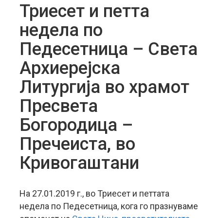
Триесет и петта
недела по
Педесетница – Света
Архиерејска
Литургија во храмот
Пресвета
Богородица –
Пречеиста, во
Кривогаштани
На 27.01.2019 г., во Триесет и петтата
недела по Педесетница, кога го празнуваме