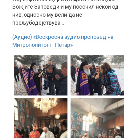
Божјите Заповеди и му посочил некои од
нив, односно му вели да не
прељубодејствува…
(Аудио) «Воскресна аудио проповед на
Митрополитот г. Петар»