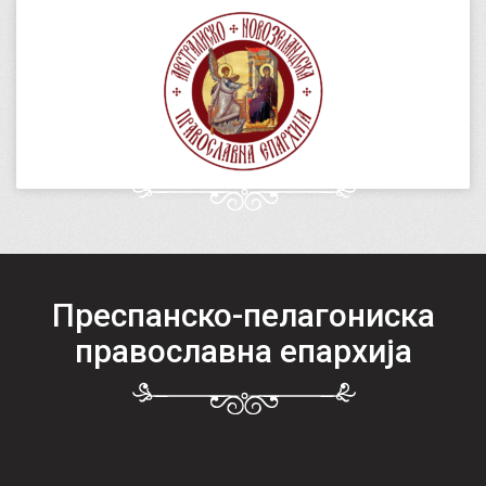
Преспанско-пелагониска
православна епархија