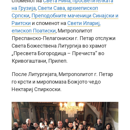
споменот на
Света Нина, просветителката
на Грузија
,
Свети Сава, архиепископ
Српски
,
Преподобните маченици Синајски и
Раитски
и споменот на
Свети Илариј,
епископ Поатиски
, Митрополитот
Преспанско-Пелагониски г. Петар отслужи
Света Божествена Литургија во храмот
„Пресвета Богородица – Пречиста“ во
Кривогаштани, Прилеп.
После Литургијата, Митрополитот г. Петар
го крсти и миропомаза Божјото чедо
Нектариј Спиркоски.