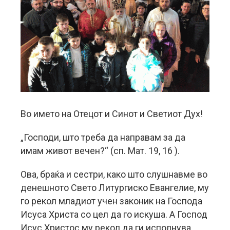
Во името на Отецот и Синот и Светиот Дух!
„Господи, што треба да направам за да
имам живот вечен?“ (сп. Мат. 19, 16 ).
Ова, браќа и сестри, како што слушнавме во
денешното Свето Литургиско Евангелие, му
го рекол младиот учен законик на Господа
Исуса Христа со цел да го искуша. А Господ
Исус Христос му рекол да ги исполнува