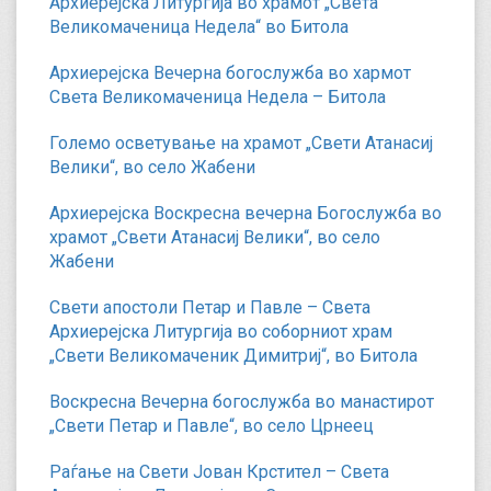
Архиерејска Литургија во храмот „Света
Великомаченица Недела“ во Битола
Архиерејска Вечерна богослужба во хармот
Света Великомаченица Недела – Битола
Големо осветување на храмот „Свети Атанасиј
Велики“, во село Жабени
Архиерејска Воскресна вечерна Богослужба во
храмот „Свети Атанасиј Велики“, во село
Жабени
Свети апостоли Петар и Павле – Света
Архиерејска Литургија во соборниот храм
„Свети Великомаченик Димитриј“, во Битола
Воскресна Вечерна богослужба во манастирот
„Свети Петар и Павле“, во село Црнеец
Раѓање на Свети Јован Крстител – Света