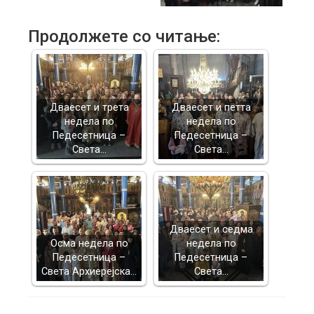
Продолжете со читање:
Дваесет и трета
Дваесет и петта
недела по
недела по
Педесетница –
Педесетница –
Света…
Света…
Дваесет и седма
Осма недела по
недела по
Педесетница –
Педесетница –
Света Архиерејска…
Света…