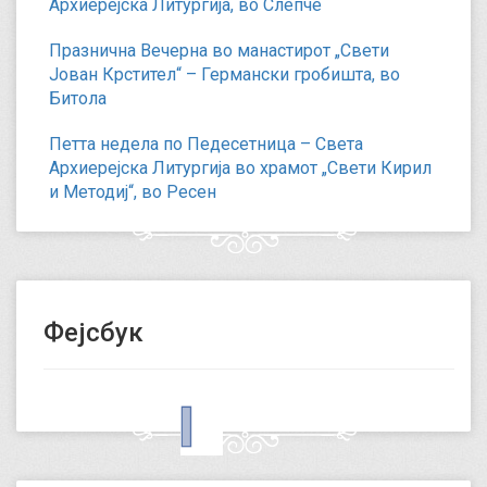
Архиерејска Литургија, во Слепче
Празнична Вечерна во манастирот „Свети
Јован Крстител“ – Германски гробишта, во
Битола
Петта недела по Педесетница – Света
Архиерејска Литургија во храмот „Свети Кирил
и Методиј“, во Ресен
Фејсбук