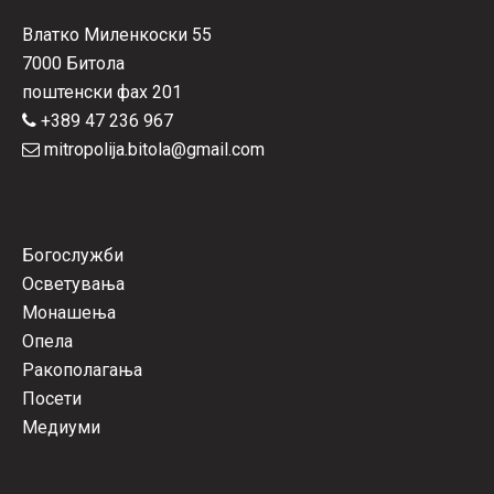
Влатко Миленкоски 55
7000 Битола
поштенски фах 201
+389 47 236 967
mitropolija.bitola@gmail.com
Богослужби
Осветувања
Монашења
Опела
Ракополагања
Посети
Медиуми