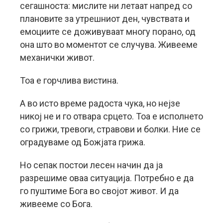
сегашноста: мислите ни летаат напред со
плановите за утрешниот ден, чувствата и
емоциите се доживуваат многу порано, од
она што во моментот се случува. Живееме
механички живот.
Тоа е горчлива вистина.
А во исто време радоста чука, но нејзе
никој не и го отвара срцето. Тоа е исполнето
со грижи, тревоги, стравови и болки. Ние се
оградуваме од Божјата грижа.
Но сепак постои лесен начин да ја
разрешиме оваа ситуација. Потребно е да
го пуштиме Бога во својот живот. И да
живееме со Бога.