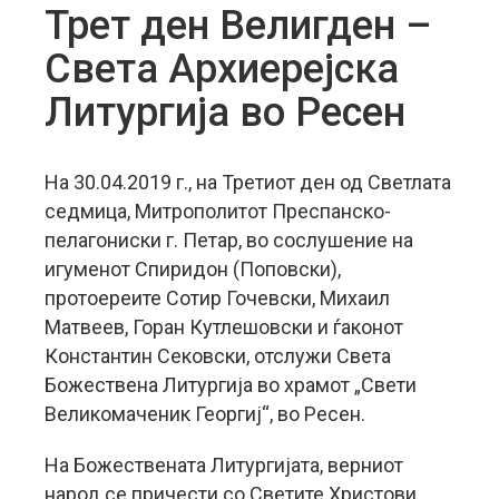
Трет ден Велигден –
Света Архиерејска
Литургија во Ресен
На 30.04.2019 г., на Третиот ден од Светлата
седмица, Митрополитот Преспанско-
пелагониски г. Петар, во сослушение на
игуменот Спиридон (Поповски),
протоереите Сотир Гочевски, Михаил
Матвеев, Горан Кутлешовски и ѓаконот
Константин Сековски, отслужи Света
Божествена Литургија во храмот „Свети
Великомаченик Георгиј“, во Ресен.
На Божествената Литургијата, верниот
народ се причести со Светите Христови