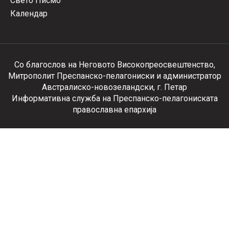
Свето Писмо
Календар
Со благослов на Неговото Високопреосвештенство,
Митрополит Преспанско-пелагониски и администратор
Австралиско-новозеландски, г. Петар
Информативна служба на Преспанско-пелагониската
православна епархија