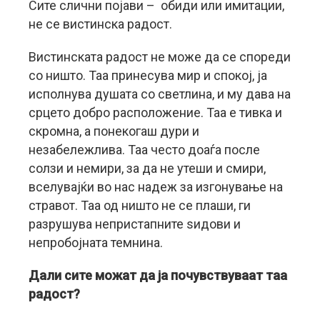
Сите слични појави – обиди или имитации,
не се вистинска радост.
Вистинската радост не може да се спореди
со ништо. Таа принесува мир и спокој, ја
исполнува душата со светлина, и му дава на
срцето добро расположение. Таа е тивка и
скромна, а понекогаш дури и
незабележлива. Таа често доаѓа после
солзи и немири, за да не утеши и смири,
вселувајќи во нас надеж за изгонување на
стравот. Таа од ништо не се плаши, ги
разрушува непристапните ѕидови и
непробојната темнина.
Дали сите можат да ја почувствуваат таа
радост?