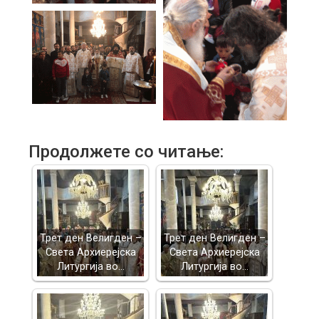
Продолжете со читање:
Трет ден Велигден –
Трет ден Велигден –
Света Архиерејска
Света Архиерејска
Литургија во…
Литургија во…