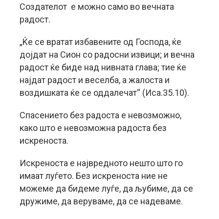
Создателот е можно само во вечната
радост.
„Ќе се вратат избавените од Господа, ќе
дојдат на Сион со радосни извици; и вечна
радост ќе биде над нивната глава; тие ќе
најдат радост и веселба, а жалоста и
воздишката ќе се оддалечат“ (Иса.35.10).
Спасението без радоста е невозможно,
како што е невозможна радоста без
искреноста.
Искреноста е највредното нешто што го
имаат луѓето. Без искреноста ние не
можеме да бидеме луѓе, да љубиме, да се
дружиме, да веруваме, да се надеваме.