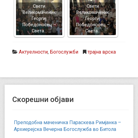
Свети
Свети
Великомаченик
Великомаченик
Георгиј
Георгиј
Победоносец –
Победоносец –
Света…
Света…
Актуелности
,
Богослужби
трајна врска
Скорешни објави
Преподобна маченичка Параскева Римјанка –
Архиерејска Вечерна Богослужба во Битола