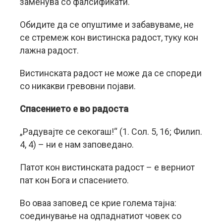
заменува со фалсификати.
Обидите да се опуштиме и забавуваме, не
се стремеж кон вистинска радост, туку кон
лажна радост.
Вистинската радост не може да се спореди
со никакви гревовни појави.
Спасението е во радоста
„Радувајте се секогаш!“ (1. Сол. 5, 16; Филип.
4, 4) – ни е нам заповедано.
Патот кон вистинската радост – е верниот
пат кон Бога и спасението.
Во оваа заповед се крие голема тајна:
соединување на одпаднатиот човек со