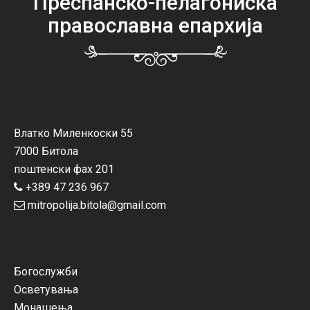
Преспанско-пелагониска
православна епархија
Влатко Миленкоски 55
7000 Битола
поштенски фах 201
+389 47 236 967
mitropolija.bitola@gmail.com
Богослужби
Осветувања
Монашења