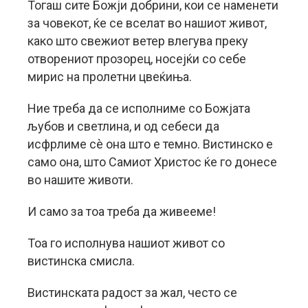
Тогаш сите Божји добрини, кои се наменети
за човекот, ќе се вселат во нашиот живот,
како што свежиот ветер влегува преку
отворениот прозорец, носејќи со себе
мирис на пролетни цвеќиња.
Ние треба да се исполниме со Божјата
љубов и светлина, и од себеси да
исфрлиме сè она што е темно. Вистинско е
само она, што Самиот Христос ќе го донесе
во нашите животи.
И само за тоа треба да живееме!
Тоа го исполнува нашиот живот со
вистинска смисла.
Вистинската радост за жал, често се