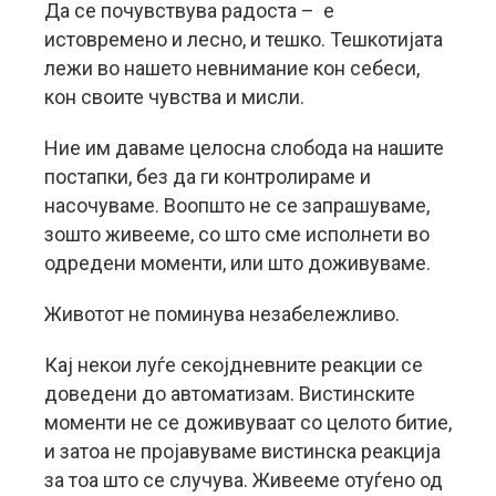
Да се почувствува радоста – е
истовремено и лесно, и тешко. Тешкотијата
лежи во нашето невнимание кон себеси,
кон своите чувства и мисли.
Ние им даваме целосна слобода на нашите
постапки, без да ги контролираме и
насочуваме. Воопшто не се запрашуваме,
зошто живееме, со што сме исполнети во
одредени моменти, или што доживуваме.
Животот не поминува незабележливо.
Кај некои луѓе секојдневните реакции се
доведени до автоматизам. Вистинските
моменти не се доживуваат со целото битие,
и затоа не пројавуваме вистинска реакција
за тоа што се случува. Живееме отуѓено од