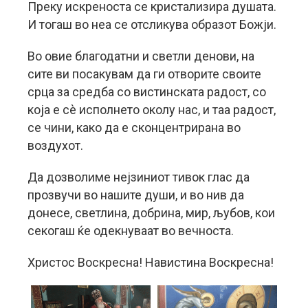
Преку искреноста се кристализира душата.
И тогаш во неа се отсликува образот Божји.
Во овие благодатни и светли денови, на
сите ви посакувам да ги отворите своите
срца за средба со вистинската радост, со
која е сè исполнето околу нас, и таа радост,
се чини, како да е сконцентрирана во
воздухот.
Да дозволиме нејзиниот тивок глас да
прозвучи во нашите души, и во нив да
донесе, светлина, добрина, мир, љубов, кои
секогаш ќе одекнуваат во вечноста.
Христос Воскресна! Навистина Воскресна!