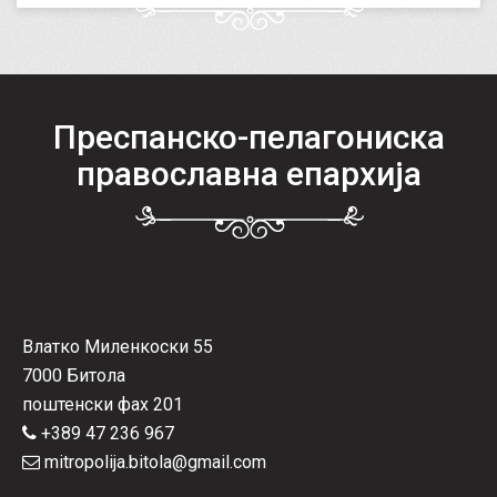
Преспанско-пелагониска
православна епархија
Влатко Миленкоски 55
7000 Битола
поштенски фах 201
+389 47 236 967
mitropolija.bitola@gmail.com