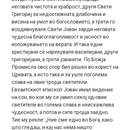
неговата чистота и храброст, други Свети
Григориј за недостижната длабочина и
висина на умот во богословието, а трети го
воздивнувале Свети Јован зарди неговата
чудесна благоглаголливост и јасност во
изложувањето на верата. И така едни
христијани се нарекувале василијани, други
григоријани, а трети јованити. По Божја
Промисла овој спор бил решен во корист на
Црквата, а исто така и за уште поголема
слава на овие тројца светители.
Евхаитскиот епископ Јован имал видение
на сон, во кое му се јавил секој од овие
светители во голема слава и неискажлива
чудесност, а потоа и сите тројца заедно.
Тие му рекле: „Ние сме едно во Бога, како
што гледаш, и кај нас нема ништо