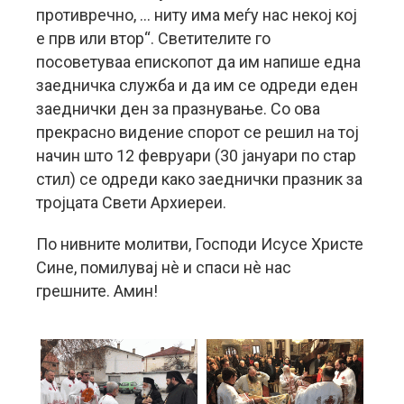
противречно, … ниту има меѓу нас некој кој
е прв или втор“. Светителите го
посоветуваа епископот да им напише една
заедничка служба и да им се одреди еден
заеднички ден за празнување. Со ова
прекрасно видение спорот се решил на тој
начин што 12 февруари (30 јануари по стар
стил) се одреди како заеднички празник за
тројцата Свети Архиереи.
По нивните молитви, Господи Исусе Христе
Сине, помилувај нè и спаси нè нас
грешните. Амин!