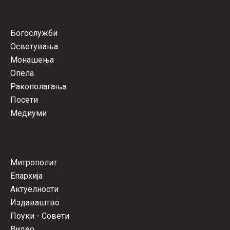
Богослужби
Осветувања
Монашења
Опела
Ракополагања
Посети
Медиуми
Митрополит
Епархија
Актуелности
Издаваштво
Поуки - Совети
Видео