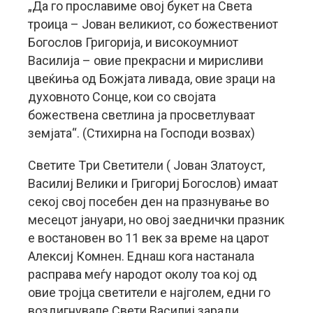
„Да го прославиме овој букет на Света
троица – Јован великиот, со божествениот
Богослов Григорија, и високоумниот
Василија – овие прекрасни и мирисливи
цвеќиња од Божјата ливада, овие зраци на
духовното Сонце, кои со својата
божествена светлина ја просветлуваат
земјата“. (Стихирна на Господи возвах)
Светитe Tри Светители ( Јован Златоуст,
Василиј Велики и Григориј Богослов) имаат
секој свој посебен ден на празнување во
месецот јануари, но овој заеднички празник
е востановен во 11 век за време на царот
Алексиј Комнен. Еднаш кога настанала
расправа меѓу народот околу тоа кој од
овие тројца светители е најголем, едни го
воздигнувале Свети Василиј заради