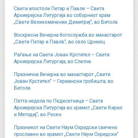
Свети апостоли Петар и Павле – Света
Архиерејска Литургија во соборниот храм
„Свети Великомаченик Димитриј“, во Битола
Воскресна Вечерна богослужба во манастирот
„Свети Петар и Павле“, во село Црнеец
Раѓање на Свети Јован Крстител – Света
Архиерејска Литургија, во Слепче
Празнична Вечерна во манастирот „Свети
Јован Крстител“ – Германски гробишта, во
Битола
Петта недела по Педесетница – Света
Архиерејска Литургија во храмот „Свети Кирил
и Методиј“, во Ресен
Празникот на Свети Наум Охридски свечено
прославен во храмот „Свети Наум Охридски“