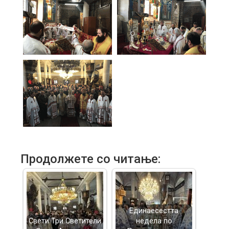
Продолжете со читање:
Единаесестта
Свети Три Светители
недела по