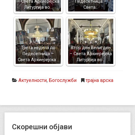
– Света Архиерејска
Педесетница –
Литургија во…
Света…
Трета недела по
Втор ден Велигден
Педесетница –
– Света Архиерејска
Света Архиерејска…
Литургија во…
Актуелности
,
Богослужби
трајна врска
Скорешни објави