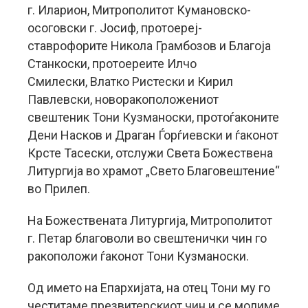
г. Иларион, Митрополитот Кумановско-
осоговски г. Јосиф, протоереј-
ставрофорите Никола Грамбозов и Благоја
Станкоски, протоереите Илчо
Смилески, Влатко Ристески и Кирил
Павлевски, новоракоположениот
свештеник Тони Кузманоски, протоѓаконите
Дени Насков и Драган Ѓорѓиевски и ѓаконот
Крсте Тасески, отслужи Света Божествена
Литургија во храмот „Свето Благовештение“
во Прилеп.
На Божествената Литургија, Митрополитот
г. Петар благоволи во свештенички чин го
ракоположи ѓаконот Тони Кузманоски.
Од името на Епархијата, на отец Тони му го
честитаме презвитерскиот чин и се молиме