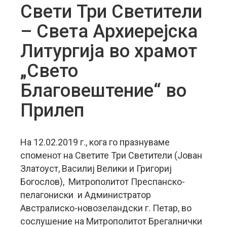
Свети Три Светители
– Света Архиерејска
Литургија во храмот
„Свето
Благовештение“ во
Прилеп
На 12.02.2019 г., кога го празнуваме
споменот на Светите Три Светители (Јован
Златоуст, Василиј Велики и Григориј
Богослов), Митрополитот Преспанско-
пелагониски и Администратор
Австралиско-новозеландски г. Петар, во
сослушение на Митрополитот Брегалнички