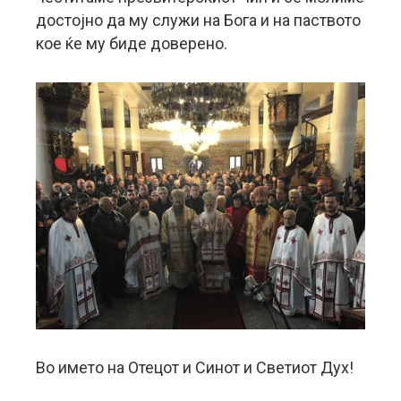
достојно да му служи на Бога и на паството
кое ќе му биде доверено.
Во името на Отецот и Синот и Светиот Дух!