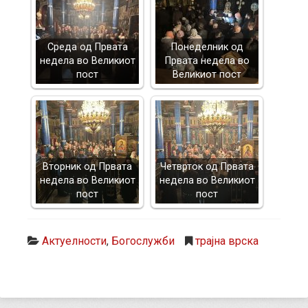
Среда од Првата
Понеделник од
недела во Великиот
Првата недела во
пост
Великиот пост
Вторник од Првата
Четврток од Првата
недела во Великиот
недела во Великиот
пост
пост
Актуелности
,
Богослужби
трајна врска