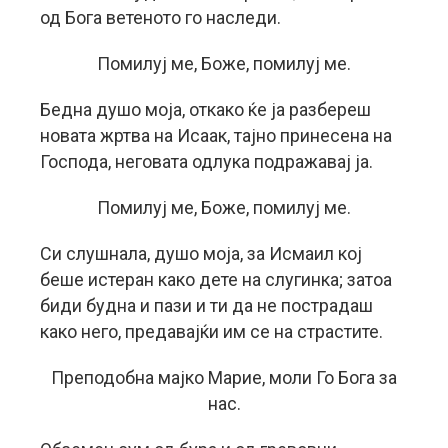
од Бога ветеното го наследи.
Помилуј ме, Боже, помилуј ме.
Бедна душо моја, откако ќе ја разбереш
новата жртва на Исаак, тајно принесена на
Господа, неговата одлука подражавај ја.
Помилуј ме, Боже, помилуј ме.
Си слушнала, душо моја, за Исмаил кој
беше истеран како дете на слугинка; затоа
биди будна и пази и ти да не пострадаш
како него, предавајќи им се на страстите.
Преподобна мајко Марие, моли Го Бога за
нас.