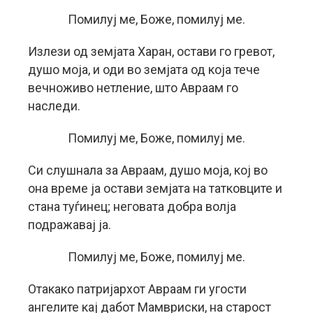
Помилуј ме, Боже, помилуј ме.
Излези од земјата Харан, остави го гревот,
душо моја, и оди во земјата од која тече
вечноживо нетление, што Авраам го
наследи.
Помилуј ме, Боже, помилуј ме.
Си слушнала за Авраам, душо моја, кој во
она време ја остави земјата на татковците и
стана туѓинец; неговата добра волја
подражавај ја.
Помилуј ме, Боже, помилуј ме.
Отакако патријархот Авраам ги угости
ангелите кај дабот Мамвриски, на старост