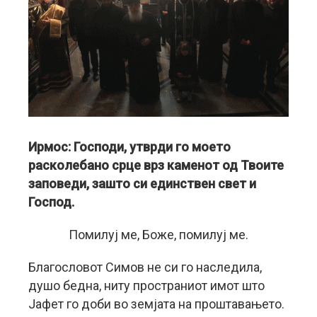
Ирмос: Господи, утврди го моето
расколебано срце врз каменот од Твоите
заповеди, зашто си единствен свет и
Господ.
Помилуј ме, Боже, помилуј ме.
Благословот Симов не си го наследила,
душо бедна, ниту пространиот имот што
Јафет го доби во земјата на проштавањето.