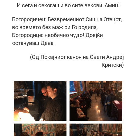
И сега и секогаш и во сите векови. Амин!
Богородичен: Безвремениот Син на Отецот,
во времето без маж си Го родила,
Богородице: необично чудо! Доејќи
остануваш Дева.
(Од Покајниот канон на Свети Андреј
Критски)