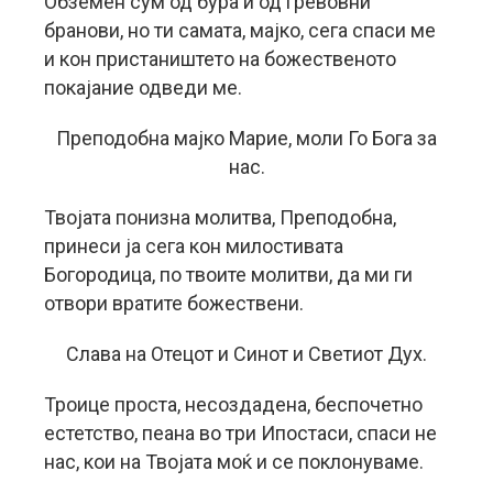
Обземен сум од бура и од гревовни
бранови, но ти самата, мајко, сега спаси ме
и кон пристаништето на божественото
покајание одведи ме.
Преподобна мајко Марие, моли Го Бога за
нас.
Твојата понизна молитва, Преподобна,
принеси ја сега кон милостивата
Богородица, по твоите молитви, да ми ги
отвори вратите божествени.
Слава на Отецот и Синот и Светиот Дух.
Троице проста, несоздадена, беспочетно
естетство, пеана во три Ипостаси, спаси не
нас, кои на Твојата моќ и се поклонуваме.