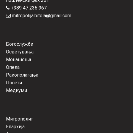
поштенски фах 201
+389 47 236 967
mitropolija.bitola@gmail.com
Богослужби
Осветувања
Монашења
Опела
Ракополагања
Посети
Медиуми
Митрополит
Епархија