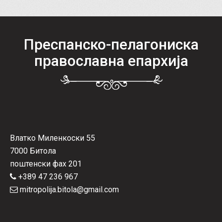
Преспанско-пелагониска
православна епархија
Влатко Миленкоски 55
7000 Битола
поштенски фах 201
+389 47 236 967
mitropolija.bitola@gmail.com