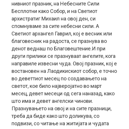
нивниот празник, на Небесните Сили
Бесплотни како Собор, и на Светиот
архистратиг Михаил на овој ден, си
спомнуваме за сите небесни сили. А
Светиот архангел Гаврил, кој е весник или
благовесник на радоста, се празнува во
денот веднаш по Благовештение.И при
други прилики се празнуваат ангелите, кога
направиле извесни чуда. Овој празник, кој е
востановен на Лаодикискиот собор, е точно
во деветтиот месец по создавањето на
светот, кое било најверојатно во март
месец, девет месеци од сега наназад, како
што има и девет ангелски чинови.
Празнувањето на овој и на сите празници,
треба да биде како што доликува, со
подвизи, со читање на житијата и чудата