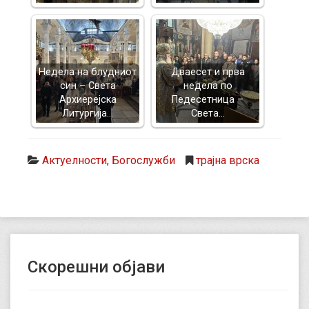
Недела на блудниот
Дваесет и прва
син – Света
недела по
Архиерејска
Педесетница –
Литургија…
Света…
Актуелности
,
Богослужби
трајна врска
Скорешни објави