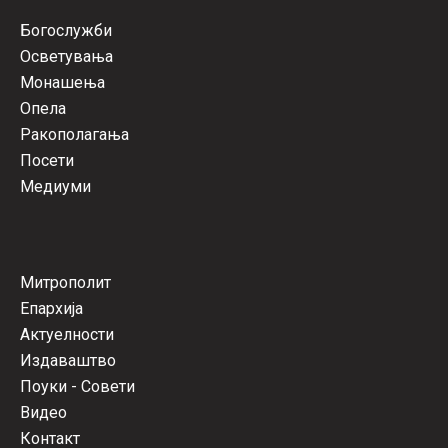
Богослужби
Осветувања
Монашења
Опела
Ракополагања
Посети
Медиуми
Митрополит
Епархија
Актуелности
Издаваштво
Поуки - Совети
Видео
Контакт