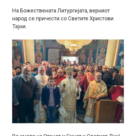
На Божествената Литургијата, верниот
народ се причести со Светите Христови
Тајни.