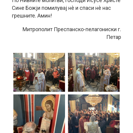
По Нивните молитви, Господи Исусе Христе
Сине Божји помилувај нè и спаси нè нас
грешните. Амин!
Митрополит Преспанско-пелагониски г.
Петар