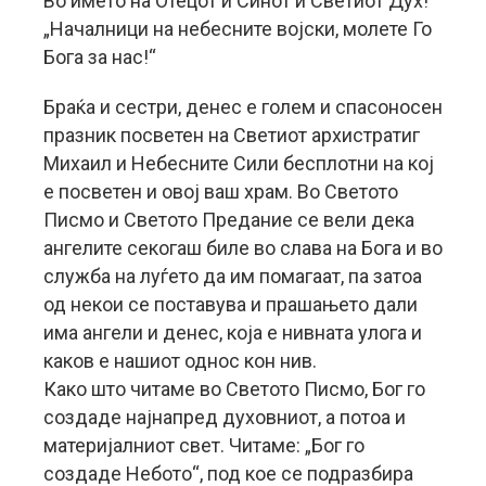
Во името на Отецот и Синот и Светиот Дух!
„Началници на небесните војски, молете Го
Бога за нас!“
Браќа и сестри, денес е голем и спасоносен
празник посветен на Светиот архистратиг
Михаил и Небесните Сили бесплотни на кој
е посветен и овој ваш храм. Во Светото
Писмо и Светото Предание се вели дека
ангелите секогаш биле во слава на Бога и во
служба на луѓето да им помагаат, па затоа
од некои се поставува и прашањето дали
има ангели и денес, која е нивната улога и
каков е нашиот однос кон нив.
Како што читаме во Светото Писмо, Бог го
создаде најнапред духовниот, а потоа и
материјалниот свет. Читаме: „Бог го
создаде Небото“, под кое се подразбира