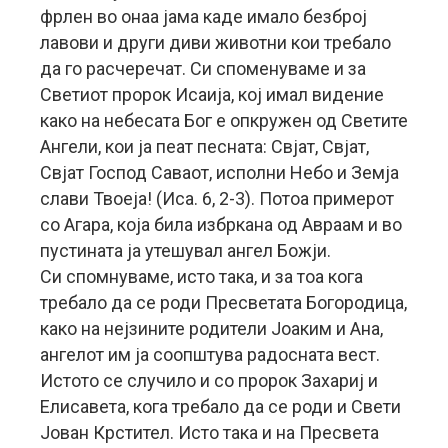
фрлен во онаа јама каде имало безброј
лавови и други диви животни кои требало
да го расчеречат. Си споменуваме и за
Светиот пророк Исаија, кој имал видение
како на небесата Бог е опкружен од Светите
Ангели, кои ја пеат песната: Свјат, Свјат,
Свјат Господ Саваот, исполни Небо и Земја
слави Твоеја! (Иса. 6, 2-3). Потоа примерот
со Агара, која била избркана од Авраам и во
пустината ја утешувал ангел Божји.
Си спомнуваме, исто така, и за тоа кога
требало да се роди Пресветата Богородица,
како на нејзините родители Јоаким и Ана,
ангелот им ја соопштува радосната вест.
Истото се случило и со пророк Захариј и
Елисавета, кога требало да се роди и Свети
Јован Крстител. Исто така и на Пресвета