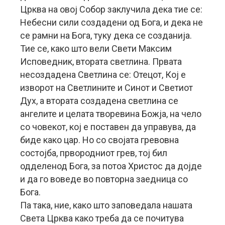
Црква на овој Собор заклучила дека тие се:
Небесни сили создадени од Бога, и дека не
се рамни на Бога, туку дека се созданија.
Тие се, како што вели Свети Максим
Исповедник, втората светлина. Првата
несоздадена Светлина се: Отецот, Кој е
изворот на Светлините и Синот и Светиот
Дух, а втората создадена светлина се
ангелите и целата творевина Божја, на чело
со човекот, кој е поставен да управува, да
биде како цар. Но со својата гревовна
состојба, првородниот грев, тој бил
одделенод Бога, за потоа Христос да дојде
и да го воведе во повторна заедница со
Бога.
Па така, ние, како што заповедала нашата
Света Црква како треба да се почитува