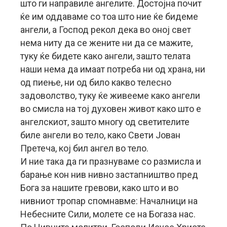
што ги направиле ангелите. Достојна почит
ќе им оддаваме со тоа што ние ќе бидеме
ангели, а Господ рекол дека во оној свет
нема ниту да се жените ни да се мажите,
туку ќе бидете како ангели, зашто телата
наши нема да имаат потреба ни од храна, ни
од пиење, ни од било какво телесно
задоволство, туку ќе живееме како ангели
во смисла на тој духовен живот како што е
ангелскиот, зашто многу од светителите
биле ангели во тело, како Свети Јован
Претеча, кој бил ангел во тело.
И ние така да ги празнуваме со размисла и
барање кон нив нивно застапништво пред
Бога за нашите гревови, како што и во
нивниот тропар спомнавме: Началници на
Небесните Сили, молете се на Богаза нас.