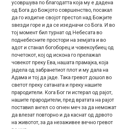
усовршува по благодатта која му е дадена
од Бога до Божјото совршенство, посакал
да го издигне својот престол над Божјите
ѕвезди горе и да се изедначи со Бога. И во
тој момент бил турнат од Небесата во
поднебесните простори на земјата и во
адот и станал богоборец и човекоубиец од
почетокот, кој од искона го прелажал
човекот преку Ева, нашата прамајка, која
јадела од забранетиот плот и му дала на
Адама и тој да јаде. Така гревот дошол во
светот преку сатаната и преку нашите
прародители. Кога Бог ги истерал од рајот,
нашите прародители, пред вратата на рајот
поставил ангел со огнен меч за да неможат
да влезат повторно и да каснат од дрвото
на животот, за да незаживее вечно гревот