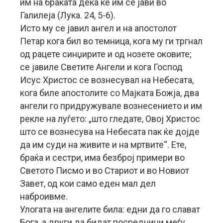
им на браќата дека ќе им се јави во
Галилеја (Лука. 24, 5-6).
Исто му се јавил ангел и на апостолот
Петар кога бил во темница, кога му ги тргнал
од рацете синџирите и од нозете оковите;
се јавиле Светите Ангели и кога Господ
Исус Христос се вознесувал на Небесата,
кога биле апостолите со Мајката Божја, два
ангели го придружувале вознесението и им
рекле на луѓето: „што гледате, Овој Христос
што се вознесува на Небесата пак ќе дојде
да им суди на живите и на мртвите“. Ете,
браќа и сестри, има безброј примери во
Светото Писмо и во Стариот и во Новиот
Завет, од кои само еден мал дел
наброивме.
Улогата на ангелите била: едни да го слават
Бога, а други да бидат посредници меѓу