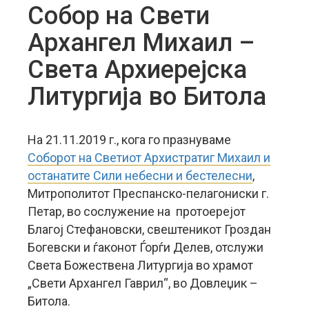
Собор на Свети
Архангел Михаил –
Света Архиерејска
Литургија во Битола
На 21.11.2019 г., кога го празнуваме
Соборот на Светиот Архистратиг Михаил и
останатите Сили небесни и бестелесни
,
Митрополитот Преспанско-пелагониски г.
Петар, во сослужение на протоерејот
Благој Стефановски, свештеникот Гроздан
Богевски и ѓаконот Ѓорѓи Делев, отслужи
Света Божествена Литургија во храмот
„Свети Архангел Гаврил“, во Довлеџик –
Битола.