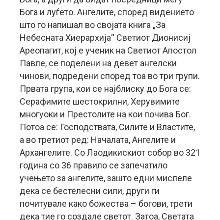
Бога и луѓето. Ангелите, според видението
што го напишал во својата книга „За
Небесната Хиерархија“ Светиот Дионисиј
Ареопагит, кој е ученик на Светиот Апостол
Павле, се поделени на девет ангелски
чинови, подредени според тоа во три групи.
Првата група, кои се најблиску до Бога се:
Серафимите шестокрилни, Херувимите
многуоки и Престолите на кои почива Бог.
Потоа се: Господствата, Силите и Властите,
а во третиот ред: Началата, Ангелите и
Архангелите. Со Лаодикискиот собор во 321
година со 36 правило се запечатило
учењето за ангелите, зашто едни мислеле
дека се бестелесни сили, други ги
почитувале како божества – богови, трети
дека тие го создале светот. Затоа, Светата