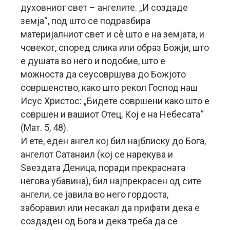
духовниот свет – ангелите. „И создаде
земја“, под што се подразбира
материјалниот свет и сè што е на земјата, и
човекот, според слика или образ Божји, што
е душата во него и подобие, што е
можноста да сеусовршува до Божјото
совршенство, како што рекол Господ наш
Исус Христос: „Бидете совршени како што е
совршен и вашиот Отец, Кој е на Небесата“
(Мат. 5, 48).
И ете, еден ангел кој бил најблиску до Бога,
ангелот Сатанаил (кој се нарекува и
Ѕвездата Деница, поради прекрасната
негова убавина), бил најпрекрасен од сите
ангели, се јавила во него гордоста,
заборавил или несакал да прифати дека е
создаден од Бога и дека треба да се