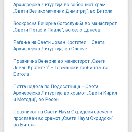
Архиерејска Литургија во соборниот храм
„Свети Великомаченик Димитриј“, во Битола
Воскресна Вечерна богослужба во манастирот
„Свети Петар и Павле“, во село Црнеец
Раѓање на Свети Јован Крстител – Света
Архиерејска Литургија, во Слепче
Празнична Вечерна во манастирот „Свети
Јован Крстител“ – Германски гробишта, во
Битола
Петта недела по Педесетница – Света
Архиерејска Литургија во храмот „Свети Кирил
и Методиј“, во Ресен
Празникот на Свети Наум Охридски свечено
прославен во храмот „Свети Наум Охридски“
во Битола