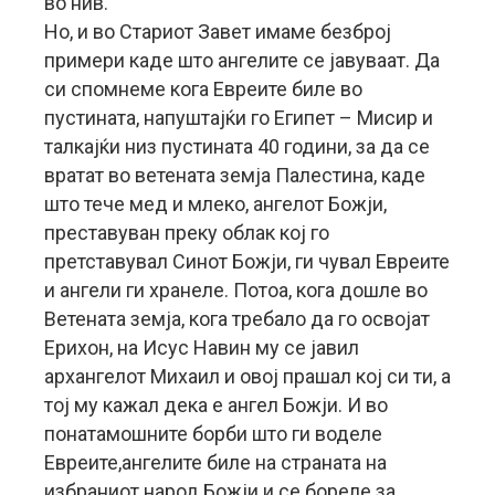
во нив.
Но, и во Стариот Завет имаме безброј
примери каде што ангелите се јавуваат. Да
си спомнеме кога Евреите биле во
пустината, напуштајќи го Египет – Мисир и
талкајќи низ пустината 40 години, за да се
вратат во ветената земја Палестина, каде
што тече мед и млеко, ангелот Божји,
преставуван преку облак кој го
претставувал Синот Божји, ги чувал Евреите
и ангели ги хранеле. Потоа, кога дошле во
Ветената земја, кога требало да го освојат
Ерихон, на Исус Навин му се јавил
архангелот Михаил и овој прашал кој си ти, а
тој му кажал дека е ангел Божји. И во
понатамошните борби што ги воделе
Евреите,ангелите биле на страната на
избраниот народ Божји и се бореле за