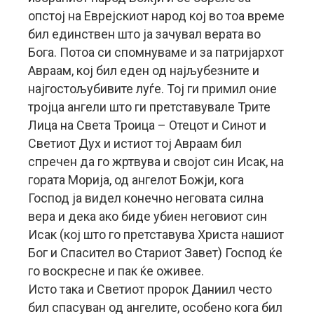
опстој на Еврејскиот народ кој во тоа време
бил единствен што ја зачувал верата во
Бога. Потоа си спомнуваме и за патријархот
Авраам, кој бил еден од најљубезните и
најгостољубивите луѓе. Тој ги примил оние
тројца ангели што ги претставувале Трите
Лица на Света Троица – Отецот и Синот и
Светиот Дух и истиот тој Авраам бил
спречен да го жртвува и својот син Исак, на
гората Морија, од ангелот Божји, кога
Господ ја видел конечно неговата силна
вера и дека ако биде убиен неговиот син
Исак (кој што го претставува Христа нашиот
Бог и Спасител во Стариот Завет) Господ ќе
го воскресне и пак ќе оживее.
Исто така и Светиот пророк Даниил често
бил спасуван од ангелите, особено кога бил