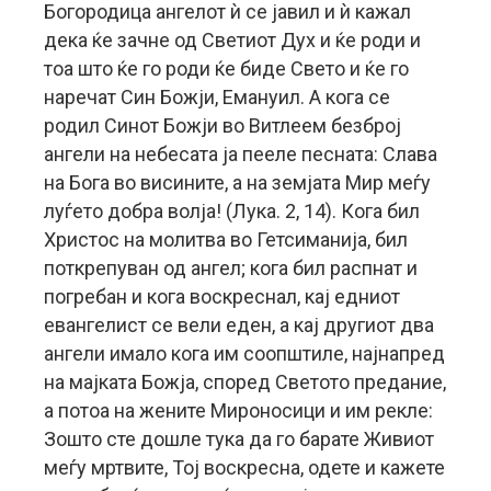
Богородица ангелот ѝ се јавил и ѝ кажал
дека ќе зачне од Светиот Дух и ќе роди и
тоа што ќе го роди ќе биде Свето и ќе го
наречат Син Божји, Емануил. А кога се
родил Синот Божји во Витлеем безброј
ангели на небесата ја пееле песната: Слава
на Бога во висините, а на земјата Мир меѓу
луѓето добра волја! (Лука. 2, 14). Кога бил
Христос на молитва во Гетсиманија, бил
поткрепуван од ангел; кога бил распнат и
погребан и кога воскреснал, кај едниот
евангелист се вели еден, а кај другиот два
ангели имало кога им соопштиле, најнапред
на мајката Божја, според Светото предание,
а потоа на жените Мироносици и им рекле:
Зошто сте дошле тука да го барате Живиот
меѓу мртвите, Тој воскресна, одете и кажете