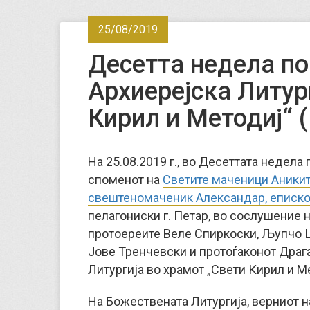
25/08/2019
Десетта недела по
Архиерејска Литур
Кирил и Методиј“ 
На 25.08.2019 г., во Десеттата недела
споменот на
Светите маченици Аникит
свештеномаченик Александар, еписк
пелагониски г. Петар, во сослушение 
протоереите Веле Спиркоски, Љупчо 
Јове Тренчевски и протоѓаконот Драг
Литургија во храмот „Свети Кирил и М
На Божествената Литургија, верниот н