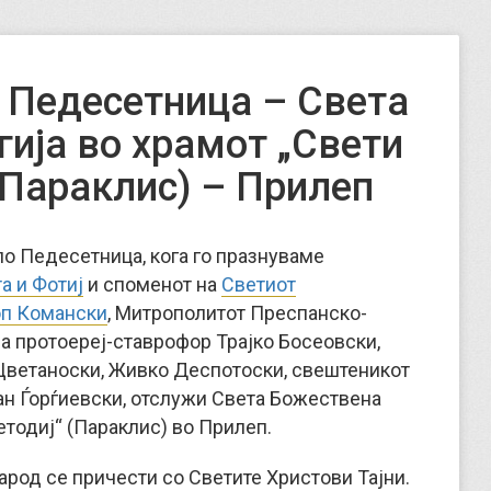
 Педесетница – Света
гија во храмот „Свети
(Параклис) – Прилеп
 по Педесетница, кога го празнуваме
а и Фотиј
и споменот на
Светиот
оп Комански
, Митрополитот Преспанско-
на протоереј-ставрофор Трајко Босеовски,
Цветаноски, Живко Деспотоски, свештеникот
ан Ѓорѓиевски, отслужи Света Божествена
етодиј“ (Параклис) во Прилеп.
арод се причести со Светите Христови Тајни.