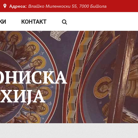
Адреса:
Влатко Миленкоски 55, 7000 Битола
КИ
КОНТАКТ
ОНИСКА
ХИЈА