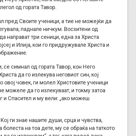
слегол од гората Тавор.
ил пред Своите ученици, а тие не можејќи да
легувала, паднале ничкум. Восхитени од
а направат три сеници, една за Христа
ојсеј и Илија, кои го придружувале Христа и
ображение.
, се симнал од гората Тавор, кон Него
Христа да го излекува неговиот син, кој
о овој човек, ги молел Христовите ученици
 не можеле да го излекуваат, и токму затоа
ог и Спасител и му вели: „ако можеш
ој ги знае нашите души, срца и чувства,
а болеста на тоа дете, му се обраќа на таткото
да го излекувам“, а тој, кога видел дека