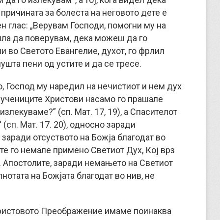
а причината за болеста на неговото дете е
н глас: „Верувам Господи, помогни му на
ила да поверувам, дека можеш да го
ли во Светото Евангелие, духот, го фрлил
пушта пени од устите и да се тресе.
, Господ му наредил на нечистиот и нем дух
аш учениците Христови насамо го прашале
злекуваме?” (сп. Мат. 17, 19), а Спасителот
(сп. Мат. 17. 20), односно заради
и заради отсуството на Божја благодат во
те го немале примено Светиот Дух, Кој врз
. Апостолите, заради немањето на Светиот
нотата на Божјата благодат во нив, не
и Христовото Преображение имаме поинаква