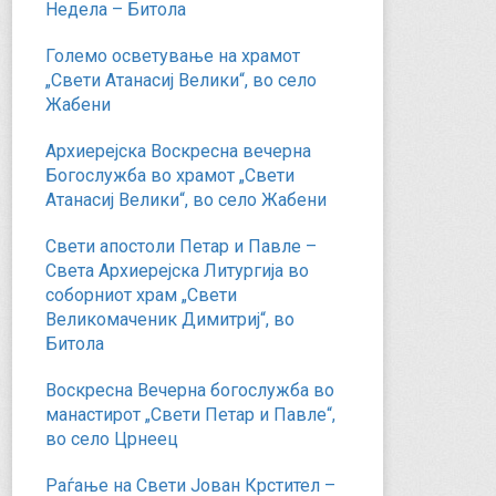
Недела – Битола
Големо осветување на храмот
„Свети Атанасиј Велики“, во село
Жабени
Архиерејска Воскресна вечерна
Богослужба во храмот „Свети
Атанасиј Велики“, во село Жабени
Свети апостоли Петар и Павле –
Света Архиерејска Литургија во
соборниот храм „Свети
Великомаченик Димитриј“, во
Битола
Воскресна Вечерна богослужба во
манастирот „Свети Петар и Павле“,
во село Црнеец
Раѓање на Свети Јован Крстител –