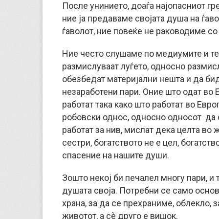
После унинието, доаѓа најопасниот грев
ние ја предаваме својата душа на ѓав
ѓаволот, ние повеќе не раководиме со
Ние често слушаме по медиумите и те
размислуваат луѓето, односно размисл
обезбедат материјални нешта и да бид
незаработени пари. Оние што одат во 
работат така како што работат во Евро
робовски однос, односно односот да с
работат за нив, мислат дека целта во ж
сестри, богатството не е цел, богатств
спасение на нашите души.
Зошто некој би печалел многу пари, и т
душата своја. Потребни се само основ
храна, за да се прехраниме, облекло, 
животот, а сè друго е вишок.