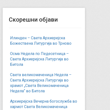
Скорешни објави
Илинден – Света Архиерејска
Божествена Литургија во Трново
Осма Недела по Педесетница –
Света Архиерејска Литургија во
Битола
Света великомаченица Недела –
Света Архиерејска Литургија во
храмот „Света Великомаченица
Недела“ во Битола
Архиерејска Вечерна богослужба во
хармот Света Великомаченица