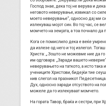
Господ знае, дека тој не верува и дек
неговото неверување, извикал со силе
моето неверување“, односно дај ми с
излекуваш мојот син. Во тој час, се ве
момчето на земјата, а тоа почнало да 
Кога се помислило дека е веќе умрено
да излезе од него и тој излегол. Тог
Христа: „.Зошто не можевме ние да го и
им одговара: „Заради вашето неверие“ 
неверувањето на таткото, а исто така 
учениците Христови, бидејќи тие сеуш
нив слегол на празникот Педесетница
Дух, односно заради отсуството на пол
можеле да го излекуваат момчето.
На гората Тавор, браќа и сестри, пр