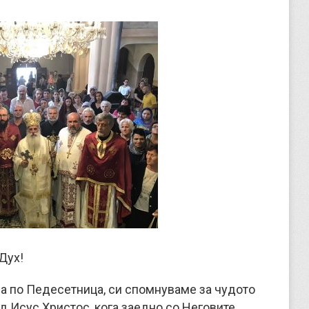
Дух!
ла по Педесетница, си спомнуваме за чудото
д Исус Христос, кога заедно со Неговите