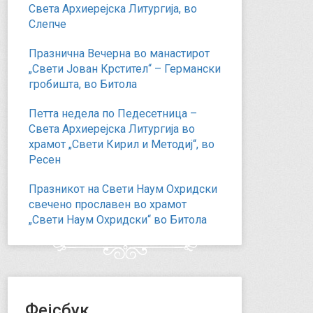
Света Архиерејска Литургија, во
Слепче
Празнична Вечерна во манастирот
„Свети Јован Крстител“ – Германски
гробишта, во Битола
Петта недела по Педесетница –
Света Архиерејска Литургија во
храмот „Свети Кирил и Методиј“, во
Ресен
Празникот на Свети Наум Охридски
свечено прославен во храмот
„Свети Наум Охридски“ во Битола
Фејсбук