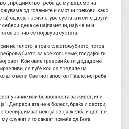
ивот, предимство треба да му дадеме на
здржуваме од големите и смртни гревови, како
та) од која произлегува суетата и сите други
 себеси дека се најпаметни, најучени и
потоа во нив се појавува суетата.
ови на телото, а тоа е сластољубието, потоа
среброљубието, за кое копнееме, гледајќи ги
вој свет. Кон овие гревови ќе ги додадеме
мрзеливи, се луѓе кои се предале на
како што вели Светиот апостол Павле, нетреба
евот униние или безволноста за живот, или
а“. Депресијата не е болест, браќа и сестри,
епресија, имаат некоја своја желба и цел, т.е.
 му служат и го сакаат повеќе од Бога.