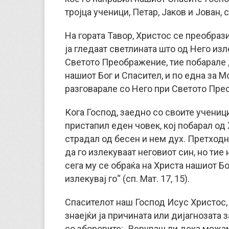
тројца ученици, Петар, Јаков и Јован, 
На гората Тавор, Христос се преобраз
ја гледаат светлината што од Него из
Светото Преображение, тие побарале д
нашиот Бог и Спасител, и по една за М
разговарале со Него при Светото Пре
Кога Господ, заедно со своите ученици
пристапил еден човек, кој побарал од 
страдал од бесен и нем дух. Претходн
да го излекуваат неговиот син, но тие
сега му се обраќа на Христа нашиот Б
излекувај го“ (сп. Мат. 17, 15).
Спасителот наш Господ Исус Христос, К
знаејќи ја причината или дијагнозата з
со зборовите: „Веруваш ли дека можам 