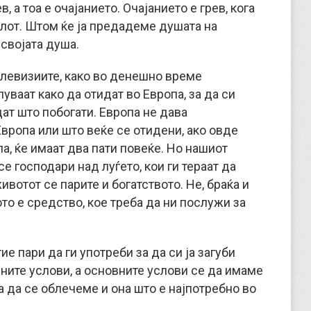
, а тоа е очајанието. Очајанието е грев, кога
олот. Штом ќе ја предадеме душата на
 својата душа.
левизиите, како во денешно време
уваат како да отидат во Европа, за да си
ат што побогати. Европа не дава
Европа или што веќе се отидени, ако овде
па, ќе имаат два пати повеќе. Но нашиот
е господари над луѓето, кои ги тераат да
ивотот се парите и богатството. Не, браќа и
ото е средство, кое треба да ни послужи за
ие пари да ги употреби за да си ја загуби
ните услови, а основните услови се да имаме
за да се облечеме и она што е најпотребно во