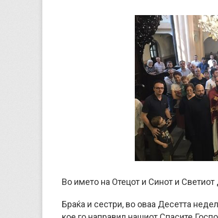
Во името на Отецот и Синот и Светиот 
Браќа и сестри, во оваа Десетта неде
кое го направил нашиот Спасите Госпо