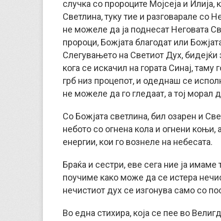
случка со пророците Мојсеја и Илија,
Светлина, туку тие и разговарале со Не
не можеле да ја поднесат Неговата С
пророци, Божјата благодат или Божјат
Слегувањето на Светиот Дух, бидејќи 
кога се искачил на гората Синај, таму г
грб низ процепот, и одеднаш се исполн
не можеле да го гледаат, а тој морал
Со Божјата светлина, бил озарен и Све
небото со огнена кола и огнени коњи,
енергии, кои го вознеле на небесата.
Браќа и сестри, еве сега ние ја имаме
поучиме како може да се истера нечис
нечистиот дух се изгонува само со по
Во една стихира, која се пее во Велиг