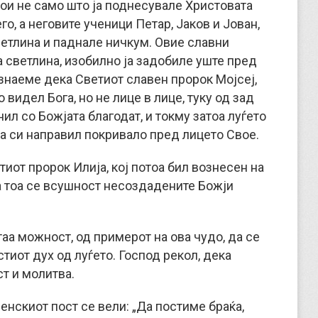
 кои не само што ја поднесувале Христовата
го, а неговите ученици Петар, Јаков и Јован,
ветлина и паднале ничкум. Овие славни
а светлина, изобилно ја задобиле уште пред
знаеме дека Светиот славен пророк Мојсеј,
о видел Бога, но не лице в лице, туку од зад
ил со Божјата благодат, и токму затоа луѓето
 да си направил покривало пред лицето Свое.
тиот пророк Илија, кој потоа бил вознесен на
 а тоа се всушност несоздадените Божји
 таа можност, од примерот на ова чудо, да се
тиот дух од луѓето. Господ рекол, дека
ст и молитва.
денскиот пост се вели: „Да постиме браќа,