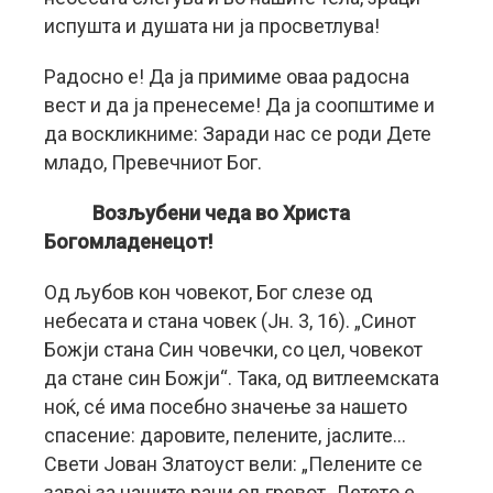
испушта и душата ни ја просветлува!
Радосно е! Да ја примиме оваа радосна
вест и да ја пренесеме! Да ја соопштиме и
да воскликниме: Заради нас се роди Дете
младо, Превечниот Бог.
Возљубени чеда во Христа
Богомладенецот!
Од љубов кон човекот, Бог слезе од
небесата и стана човек (Јн. 3, 16). „Синот
Божји стана Син човечки, со цел, човекот
да стане син Божји“. Така, од витлеемската
ноќ, сé има посебно значење за нашето
спасение: даровите, пелените, јаслите…
Свети Јован Златоуст вели: „Пелените се
завој за нашите рани од гревот. Детето е