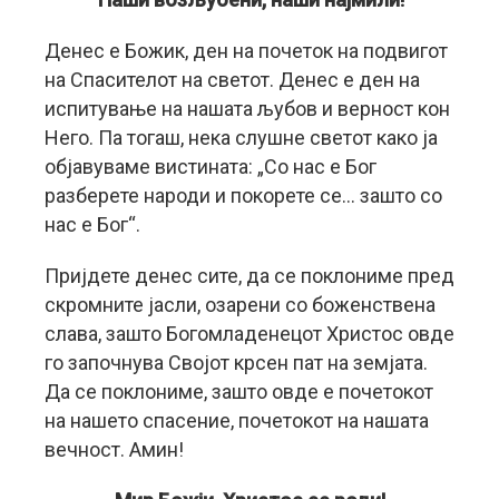
Денес е Божик, ден на почеток на подвигот
на Спасителот на светот. Денес е ден на
испитување на нашата љубов и верност кон
Него. Па тогаш, нека слушне светот како ја
објавуваме вистината: „Со нас е Бог
разберете народи и покорете се… зашто со
нас е Бог“.
Пријдете денес сите, да се поклониме пред
скромните јасли, озарени со боженствена
слава, зашто Богомладенецот Христос овде
го започнува Својот крсен пат на земјата.
Да се поклониме, зашто овде е почетокот
на нашето спасение, почетокот на нашата
вечност. Амин!