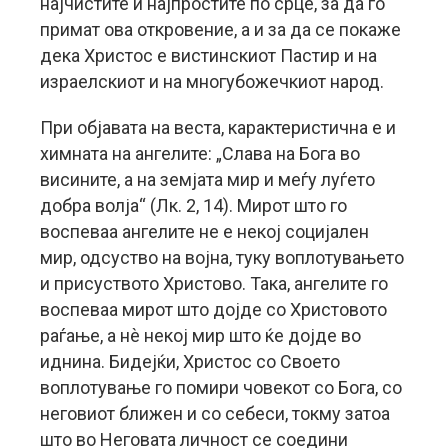
најчистите и најпростите по срце, за да го
примат ова откровение, а и за да се покаже
дека Христос е вистинскиот Пастир и на
израелскиот и на многубожечкиот народ.
При објавата на веста, карактеристична е и
химната на ангелите: „Слава на Бога во
висините, а на земјата мир и меѓу луѓето
добра волја“ (Лк. 2, 14). Мирот што го
воспеваа ангелите не е некој социјален
мир, одсуство на војна, туку воплотувањето
и присуството Христово. Така, ангелите го
воспеваа мирот што дојде со Христовото
раѓање, а нѐ некој мир што ќе дојде во
иднина. Бидејќи, Христос со Своето
воплотување го помири човекот со Бога, со
неговиот ближен и со себеси, токму затоа
што во Неговата личност се соедини