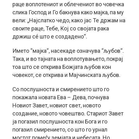
раце воплотениот и облечениот во човечка
слика Господ и Го бакнува како мајка, па му
вели: „Најслатко чедо, како јас Те држам на
своите раце, Тебе, Кој со својата рака
држиш сé што е создадено“.
Името “мајка“, насекаде означува “љубов“.
Така, и во тајната на воплотувањето, покрај
тоа што се открива Божјата љубов кон
човекот, се открива и Мајчинската љубов.
Со послушноста и смирението што го
покажала новата Ева – Дева, почнува
Новиот Завет, новиот свет, новото
создание, новото човештво. Стариот Завет
ја погазил послушноста кон Бога и го
погазил смирението, со што го урнал
мостот помеѓу земјата и небесата. Но,