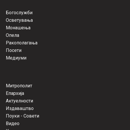
Богослужби
Осветувања
Монашења
Опела
Ракополагања
Посети
Медиуми
Митрополит
Епархија
Актуелности
Издаваштво
Поуки - Совети
Видео