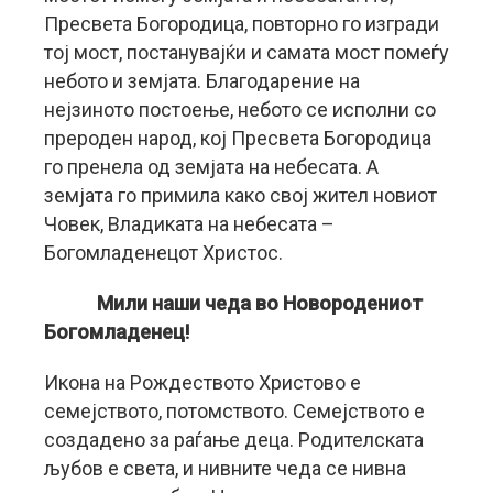
Пресвета Богородица, повторно го изгради
тој мост, постанувајќи и самата мост помеѓу
небото и земјата. Благодарение на
нејзиното постоење, небото се исполни со
прероден народ, кој Пресвета Богородица
го пренела од земјата на небесата. А
земјата го примила како свој жител новиот
Човек, Владиката на небесата –
Богомладенецот Христос.
Мили наши чеда во Новородениот
Богомладенец!
Икона на Рождеството Христово е
семејството, потомството. Семејството е
создадено за раѓање деца. Родителската
љубов е света, и нивните чеда се нивна