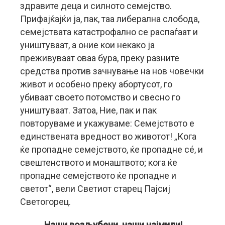
здравите деца и силното семејство.
Прифајќајќи ја, пак, таа либерална слобода,
семејствата катастрофално се распаѓаат и
уништуваат, а оние кои некако ја
преживуваат оваа бура, преку разните
средства против зачнување на нов човечки
живот и особено преку абортусот, го
убиваат своето потомство и свесно го
уништуваат. Затоа, Ние, пак и пак
повторуваме и укажуваме: Семејството е
единствената вредност во животот! „Кога
ќе пропадне семејството, ќе пропадне сé, и
свештенството и монаштвото; кога ќе
пропадне семејството ќе пропадне и
светот“, вели Светиот старец Пајсиј
Светогорец.
Наши возљубени, наши најмили!