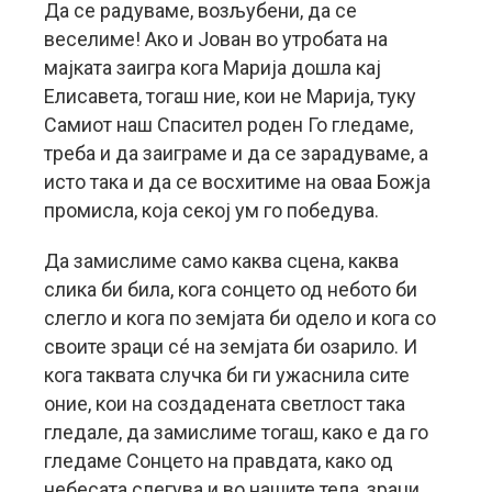
Да се радуваме, возљубени, да се
веселиме! Ако и Јован во утробата на
мајката заигра кога Марија дошла кај
Елисавета, тогаш ние, кои не Марија, туку
Самиот наш Спасител роден Го гледаме,
треба и да заиграме и да се зарадуваме, а
исто така и да се восхитиме на оваа Божја
промисла, која секој ум го победува.
Да замислиме само каква сцена, каква
слика би била, кога сонцето од небото би
слегло и кога по земјата би одело и кога со
своите зраци сé на земјата би озарило. И
кога таквата случка би ги ужаснила сите
оние, кои на создадената светлост така
гледале, да замислиме тогаш, како е да го
гледаме Сонцето на правдата, како од
небесата слегува и во нашите тела, зраци