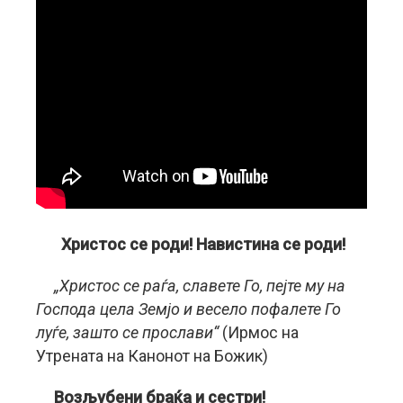
Христос се роди! Навистина се роди!
„
Христос се раѓа, славете Го, пејте му на
Господа цела Земјо и весело пофалете Го
луѓе, зашто се прослави“
(Ирмос на
Утрената на Канонот на Божик)
Возљубени браќа и сестри!