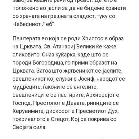
положено во јасли за да не бидеме хранети
со храната на грешната сладост, туку со
Небесниот Леб“.
Пештерата во која се роди Христос е образ
на Црквата. Св. Атанасиј Велики ќе каже
сликовито: Онаа куќарка, каде што се
породи Богородица, го прими образот на
Црквата. Затоа што жртвеникот се јаслите,
свештеникот кој служи е Јосиф, народот се
мудреците, ѓаконите се ангелите,
свештениците се пастирите, Архиерејот е
Господ, Престолот е Девата, рипидите се
Херувимите, дискосот е Пресветиот Дух,
покривалото е Отецот, Кој сѐ покрива со
Својата сила.