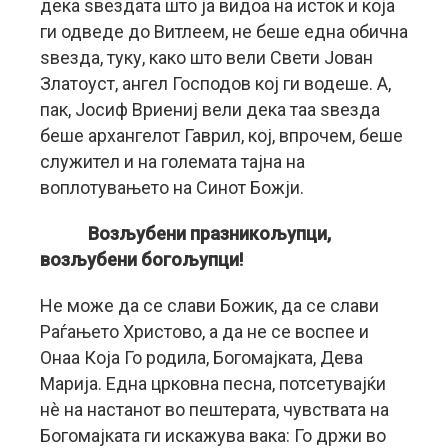
дека ѕвездата што ја видоа на исток и која
ги одведе до Витлеем, не беше една обична
ѕвезда, туку, како што вели Свети Јован
Златоуст, ангел Господов кој ги водеше. А,
пак, Јосиф Вриениј вели дека таа ѕвезда
беше архангелот Гаврил, кој, впрочем, беше
служител и на големата тајна на
воплотувањето на Синот Божји.
Возљубени празникољупци,
возљубени богољупци!
Не може да се слави Божик, да се слави
Раѓањето Христово, а да не се воспее и
Онаа Која Го родила, Богомајката, Дева
Марија. Една црковна песна, потсетувајќи
нè на настанот во пештерата, чувствата на
Богомајката ги искажува вака: Го држи во