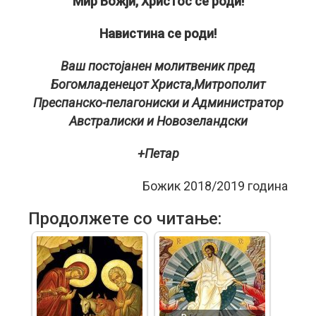
Мир Божји, Христос се роди!
Навистина се роди!
Ваш постојанен молитвеник пред
Богомладенецот Христа,Митрополит
Преспанско-пелагониски и Администратор
Австралиски и Новозеландски
+Петар
Божик 2018/2019 година
Продолжете со читање: