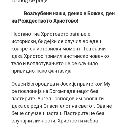
Господ се роди.
Возљубени наши, денес е Божик, ден
на Рождеството Христово!
Настанот на Христовото раѓање е
историски, бидејќи се случил во еден
конкретен историски момент. Тоа значи
дека Христос примил вистинско човечко
тело и воплотувањето не се случило
привидно, како фантазија.
Освен Богородица и Јосиф, првите кои Му
се поклонија на Богомладенецот беа
пастирите. Ангел Господов им соопшти
дека се роди Спасителот на светот. Ова не
беше случаен настан. Пастирите не беа
случајни личности. Христос ги избра