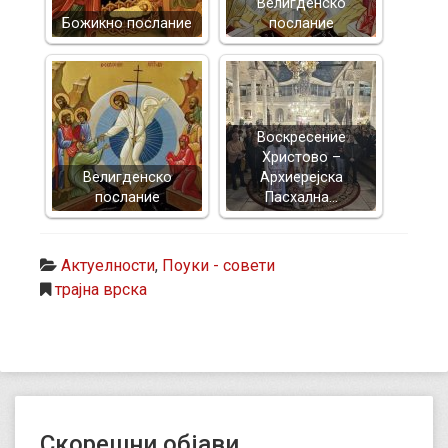
Велигденско
Божикно послание
послание
Воскресение
Христово –
Велигденско
Архиерејска
послание
Пасхална…
Актуелности
,
Поуки - совети
трајна врска
Скорешни објави