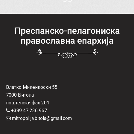
Преспанско-пелагониска
православна епархија
Влатко Миленкоски 55
7000 Битола
поштенски фах 201
+389 47 236 967
mitropolija.bitola@gmail.com