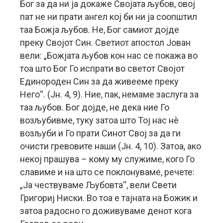
Бог за да ни ја докаже Својата љубов, овој
пат не ни прати ангел кој би ни ја соопштил
таа Божја љубов. Не, Бог самиот дојде
преку Својот Син. Светиот апостол Јован
вели: „Божјата љубов кон нас се покажа во
тоа што Бог Го испрати во светот Својот
Единороден Син за да живееме преку
Него“. (Јн. 4, 9). Ние, пак, немаме заслуга за
таа љубов. Бог дојде, не дека ние Го
возљубивме, туку затоа што Тој нас нè
возљуби и Го прати Синот Свој за да ги
очисти гревовите наши (Јн. 4, 10). Затоа, ако
некој прашува – кому му служиме, кого Го
славиме и на што се поклонуваме, речете:
„Ја чествуваме Љубовта“, вели Свети
Григориј Ниски. Во тоа е тајната на Божик и
затоа радосно го доживуваме денот кога