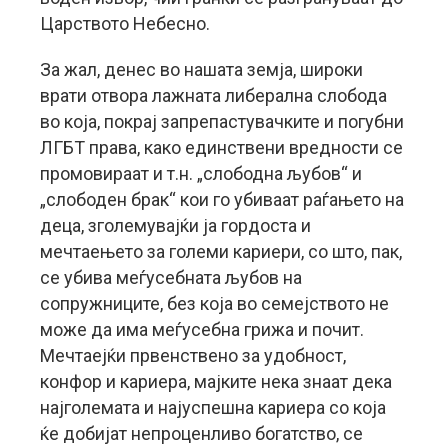
Царството Небесно.
За жал, денес во нашата земја, широки
врати отвора лажната либерална слобода
во која, покрај запрепастувачките и погубни
ЛГБТ права, како единствени вредности се
промовираат и т.н. „слободна љубов“ и
„слободен брак“ кои го убиваат раѓањето на
деца, зголемувајќи ја гордоста и
мечтаењето за големи кариери, со што, пак,
се убива меѓусебната љубов на
сопружниците, без која во семејството не
може да има меѓусебна грижа и почит.
Мечтаејќи првенствено за удобност,
конфор и кариера, мајките нека знаат дека
најголемата и најуспешна кариера со која
ќе добијат непроценливо богатство, се