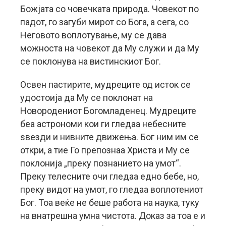
Божјата со човечката природа. Човекот по
падот, го загуби мирот со Бога, а сега, со
Неговото воплотување, му се дава
можноста на човекот да Му служи и да Му
се поклонува на вистинскиот Бог.
Освен пастирите, мудреците од исток се
удостоија да Му се поклонат на
Новородениот Богомладенец. Мудреците
беа астрономи кои ги гледаа небесните
ѕвезди и нивните движења. Бог ним им се
откри, а тие Го препознаа Христа и Му се
поклонија „преку познанието на умот“.
Преку телесните очи гледаа едно бебе, но,
преку видот на умот, го гледаа воплотениот
Бог. Тоа веќе не беше работа на наука, туку
на внатрешна умна чистота. Доказ за тоа е и