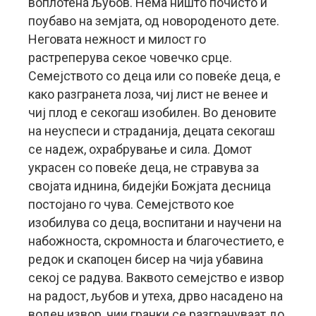
воплотена љубов. Нема ништо почисто и
поубаво на земјата, од новороденото дете.
Неговата нежност и милост го
растреперува секое човечко срце.
Семејството со деца или со повеќе деца, е
како разгранета лоза, чиј лист не венее и
чиј плод е секогаш изобилен. Во деновите
на неуспеси и страданија, децата секогаш
се надеж, охрабрување и сила. Домот
украсен со повеќе деца, не стравува за
својата иднина, бидејќи Божјата десница
постојано го чува. Семејството кое
изобилува со деца, воспитани и научени на
набожноста, скромноста и благочестието, е
редок и скапоцен бисер на чија убавина
секој се радува. Ваквото семејство е извор
на радост, љубов и утеха, дрво насадено на
воден извор, чии гранки се разгрануваат до