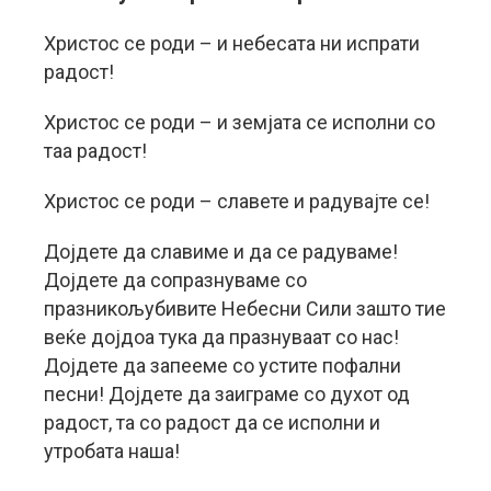
Христос се роди – и небесата ни испрати
радост!
Христос се роди – и земјата се исполни со
таа радост!
Христос се роди – славете и радувајте се!
Дојдете да славиме и да се радуваме!
Дојдете да сопразнуваме со
празникољубивите Небесни Сили зашто тие
веќе дојдоа тука да празнуваат со нас!
Дојдете да запееме со устите пофални
песни! Дојдете да заиграме со духот од
радост, та со радост да се исполни и
утробата наша!