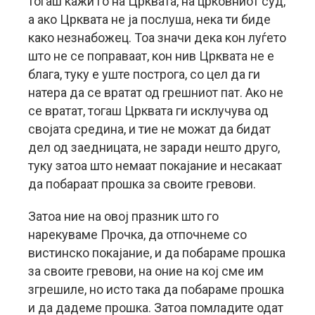
тогаш кажи го на Црквата, на црковниот суд,
а ако Црквата не ја послуша, нека ти биде
како незнабожец. Тоа значи дека кон луѓето
што не се поправаат, кон нив Црквата не е
блага, туку е уште построга, со цел да ги
натера да се вратат од грешниот пат. Ако не
се вратат, тогаш Црквата ги исклучува од
својата средина, и тие не можат да бидат
дел од заедницата, не заради нешто друго,
туку затоа што немаат покајание и несакаат
да побараат прошка за своите гревови.
Затоа ние на овој празник што го
нарекуваме Прочка, да отпочнеме со
вистинско покајание, и да побараме прошка
за своите гревови, на оние на кој сме им
згрешиле, но исто така да побараме прошка
и да дадеме прошка. Затоа помладите одат