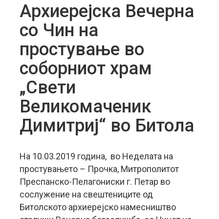
Архиерејска Вечерна
со Чин на
простување во
соборниот храм
„Свети
Великомаченик
Димитриј“ во Битола
На 10.03.2019 година, во Неделата на
простувањето – Прочка, Митрополитот
Преспанско-Пелагониски г. Петар во
сослужение на свештениците од
Битолското архиерејско намесништво