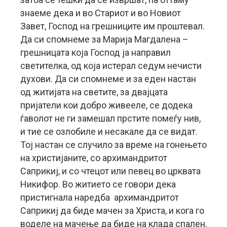
знаеме дека и во Стариот и во Новиот
Завет, Господ на грешниците им проштевал.
Да си спомнеме за Марија Магдалена –
грешницата која Господ ја направил
светителка, од која истерал седум нечисти
духови. Да си спомнеме и за еден настан
од житијата на светите, за двајцата
пријатели кои добро живееле, се додека
ѓаволот не ги замешал прстите помеѓу нив,
и тие се озлобиле и несакале да се видат.
Тој настан се случило за време на гонењето
на христијаните, со архимандритот
Саприкиј, и со чтецот или певец во црквата
Никифор. Во житието се говори дека
пристигнала наредба архимандритот
Саприкиј да биде мачен за Христа, и кога го
воделе на мачење да биде на клада спален,