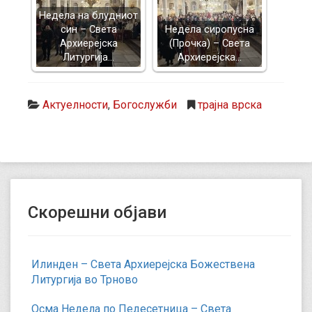
Недела на блудниот
син – Света
Недела сиропусна
Архиерејска
(Прочка) – Света
Литургија…
Архиерејска…
Актуелности
,
Богослужби
трајна врска
Скорешни објави
Илинден – Света Архиерејска Божествена
Литургија во Трново
Осма Недела по Педесетница – Света