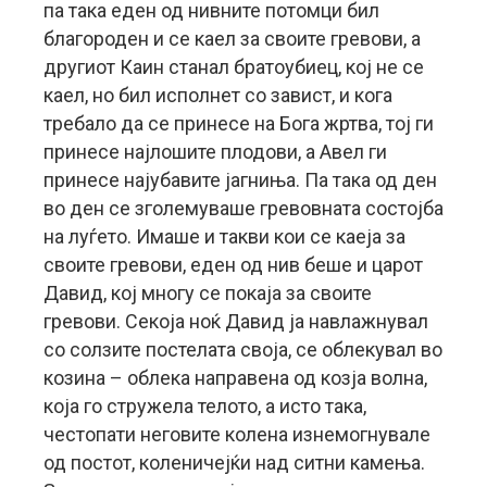
па така еден од нивните потомци бил
благороден и се каел за своите гревови, а
другиот Каин станал братоубиец, кој не се
каел, но бил исполнет со завист, и кога
требало да се принесе на Бога жртва, тој ги
принесе најлошите плодови, а Авел ги
принесе најубавите јагниња. Па така од ден
во ден се зголемуваше гревовната состојба
на луѓето. Имаше и такви кои се каеја за
своите гревови, еден од нив беше и царот
Давид, кој многу се покаја за своите
гревови. Секоја ноќ Давид ја навлажнувал
со солзите постелата своја, се облекувал во
козина – облека направена од козја волна,
која го стружела телото, а исто така,
честопати неговите колена изнемогнувале
од постот, коленичејќи над ситни камења.