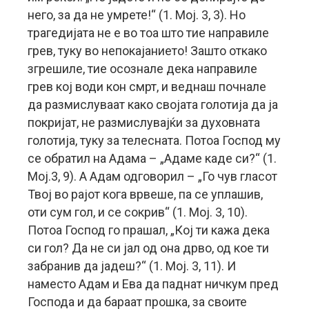
него, за да не умрете!“ (1. Moj. 3, 3). Но
трагедијата не е во тоа што тие направиле
грев, туку во непокајанието! Зашто откако
згрешиле, тие осознале дека направиле
грев кој води кон смрт, и веднаш почнале
да размислуваат како својата голотија да ја
покријат, не размислувајќи за духовната
голотија, туку за телесната. Потоа Господ му
се обратил на Адама – „Адаме каде си?“ (1.
Мој.3, 9). А Адам одговорил – „Го чув гласот
Твој во рајот кога врвеше, па се уплашив,
оти сум гол, и се сокрив“ (1. Мој. 3, 10).
Потоа Господ го прашал, „Кој ти кажа дека
си гол? Да не си јал од она дрво, од кое ти
забранив да јадеш?“ (1. Мој. 3, 11). И
наместо Адам и Ева да паднат ничкум пред
Господа и да бараат прошка, за своите