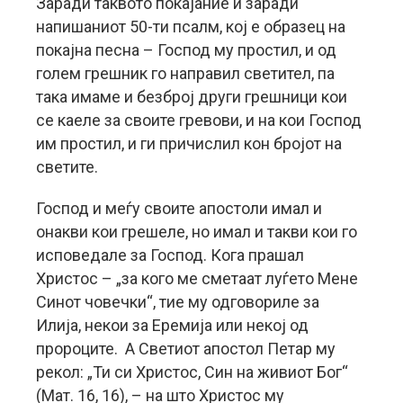
Заради таквото покајание и заради
напишаниот 50-ти псалм, кој е образец на
покајна песна – Господ му простил, и од
голем грешник го направил светител, па
така имаме и безброј други грешници кои
се каеле за своите гревови, и на кои Господ
им простил, и ги причислил кон бројот на
светите.
Господ и меѓу своите апостоли имал и
онакви кои грешеле, но имал и такви кои го
исповедале за Господ. Кога прашал
Христос – „за кого ме сметаат луѓето Мене
Синот човечки“, тие му одговориле за
Илија, некои за Еремија или некој од
пророците. А Светиот апостол Петар му
рекол: „Ти си Христос, Син на живиот Бог“
(Мат. 16, 16), – на што Христос му