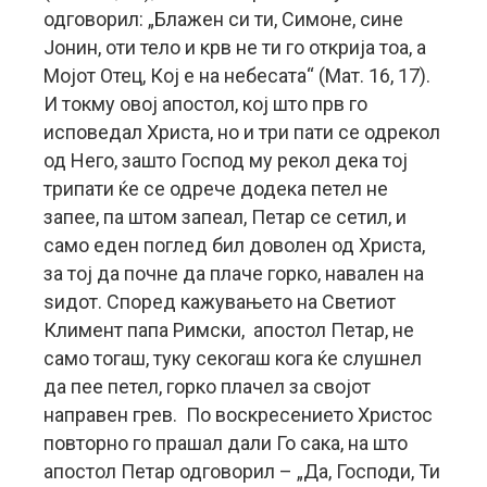
одговорил: „Блажен си ти, Симоне, сине
Јонин, оти тело и крв не ти го открија тоа, а
Мојот Отец, Кој е на небесата“ (Мат. 16, 17).
И токму овој апостол, кој што прв го
исповедал Христа, но и три пати се одрекол
од Него, зашто Господ му рекол дека тој
трипати ќе се одрече додека петел не
запее, па штом запеал, Петар се сетил, и
само еден поглед бил доволен од Христа,
за тој да почне да плаче горко, навален на
ѕидот. Според кажувањето на Светиот
Климент папа Римски, апостол Петар, не
само тогаш, туку секогаш кога ќе слушнел
да пее петел, горко плачел за својот
направен грев. По воскресението Христос
повторно го прашал дали Го сака, на што
апостол Петар одговорил – „Да, Господи, Ти