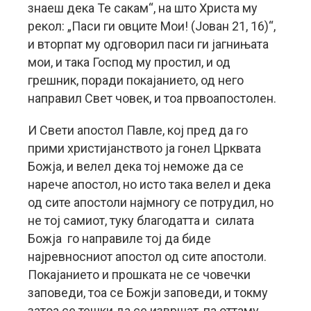
знаеш дека Те сакам“, на што Христа му
рекол: „Паси ги овците Мои! (Јован 21, 16)“,
и вторпат му одговорил паси ги јагнињата
мои, и така Господ му простил, и од
грешник, поради покајанието, од него
направил Свет човек, и тоа првоапостолен.
И Свети апостол Павле, кој пред да го
прими христијанството ја гонел Црквата
Божја, и велел дека тој неможе да се
нарече апостол, но исто така велел и дека
од сите апостоли најмногу се потрудил, но
не тој самиот, туку благодатта и силата
Божја го направиле тој да биде
најревносниот апостол од сите апостоли.
Покајанието и прошката не се човечки
заповеди, тоа се Божји заповеди, и токму
затоа се тешки да се извршат, па оттаму