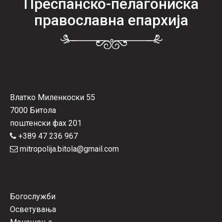
Преспанско-пелагониска
православна епархија
Влатко Миленкоски 55
7000 Битола
поштенски фах 201
+389 47 236 967
mitropolija.bitola@gmail.com
Богослужби
Осветувања