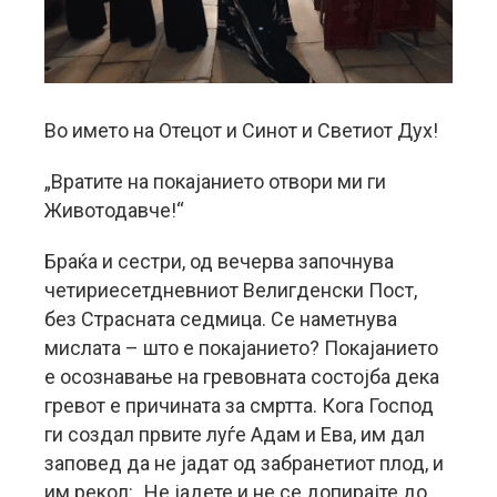
Во името на Отецот и Синот и Светиот Дух!
„Вратите на покајанието отвори ми ги
Животодавче!“
Браќа и сестри, од вечерва започнува
четириесетдневниот Велигденски Пост,
без Страсната седмица. Се наметнува
мислата – што е покајанието? Покајанието
е осознавање на гревовната состојба дека
гревот е причината за смртта. Кога Господ
ги создал првите луѓе Адам и Ева, им дал
заповед да не јадат од забранетиот плод, и
им рекол: „Не јадете и не се допирајте до