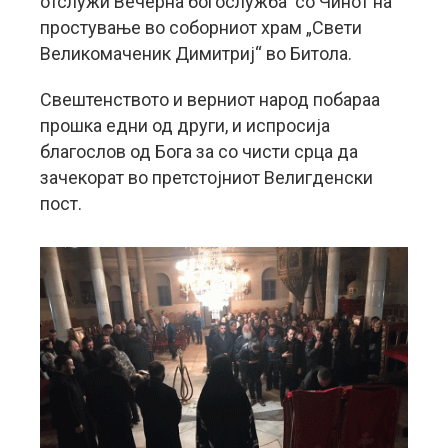
отслужи Вечерна богослужба со Чинот на
простување во соборниот храм „Свети
Великомаченик Димитриј“ во Битола.
Свештенството и верниот народ побараа
прошка едни од други, и испросија
благослов од Бога за со чисти срца да
зачекорат во претстојниот Велигденски
пост.