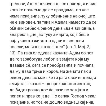
гревови, Адам почнува да се правда, а и ние
кога ќе почнеме да се правдаме, во нас
нема покајание, туку обвинение на оној што
не е виновен, па така и Адама наместо да се
обвини себеси, рекол дека Ева е виновна, а
Ева рекла, „не јас туку змијата, која беше
најлукавото животно од сите ѕверови
полски, ме излажа па јадев“ (сп. 1. Мој. 3,
13). Па така следуваа казните, Адам со пот
да го заработува лебот, а земјата која му
даваше сè, сега се преобразила, и почнала
да му дава трње и коров. На жената пак и
рекол дека со мака ќе ги раѓа своите деца, а
змијата ја казни – од прекрасно животно,
да биде грозно, кое ќе лази по земјата и
пепел и прав ќе јаде. Но сепак Господ чекал
покајание, но тоа не дошло веднаш кај нив,