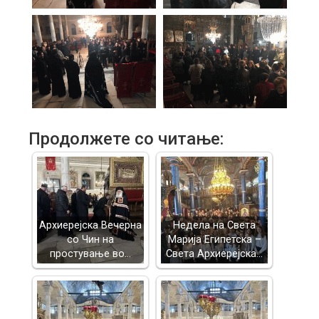
Продолжете со читање:
Архиерејска Вечерна
Недела на Света
со Чин на
Марија Египетска –
простување во…
Света Архиерејска…