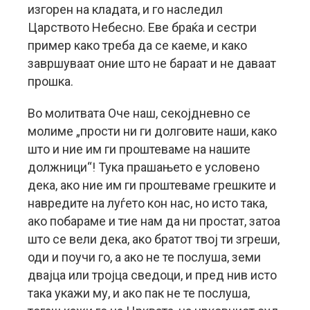
изгорен на кладата, и го наследил
Царството Небесно. Еве браќа и сестри
пример како треба да се каеме, и како
завршуваат оние што не бараат и не даваат
прошка.
Во молитвата Оче наш, секојдневно се
молиме „прости ни ги долговите наши, како
што и ние им ги проштеваме на нашите
должници“! Тука прашањето е условено
дека, ако ние им ги проштеваме грешките и
навредите на луѓето кон нас, но исто така,
ако побараме и тие нам да ни простат, затоа
што се вели дека, ако братот твој ти згреши,
оди и поучи го, а ако не те послуша, земи
двајца или тројца сведоци, и пред нив исто
така укажи му, и ако пак не те послуша,