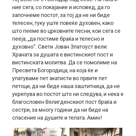
ние сега, со покајание и исповед, да го
започнеме постот, за тој да не ни биде
телесен, туку уште повеќе духовен, како
што пееме во црковните песни, кои сега се
пееја, „да постиме браќа и телесно и
духовно“. Свети Јован Златоуст вели:
Храната за душата е вистинскиот пост и
вистинската молитва. Да се помолиме на
Пресвета Богородица, на која ќе и
упатуваме пет акатисти во првите пет
петоци, да ни биде наша заштитница, да не
укрепува во постот што ни следува, и нека е
благословен Велигденскиот пост браќа и
сестри, за многу години да ни биде на
спасение на душите и телата. Амин!