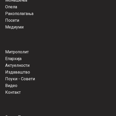
Монашења
Опела
Ракополагања
Посети
Медиуми
Митрополит
Епархија
Актуелности
Издаваштво
Поуки - Совети
Видео
Контакт