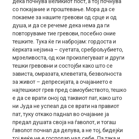
дека почнува Великиот пост, а тој почнува
со покајание и проштевање. Мора да се
покаеме за нашите гревови од срце и од
душа, и да се речеме дека нема да ги
повторуваме тие гревови, посебно оние
тешките. Тука ќе ги набројам: гордоста и
ќерката нејзина – суетата, среброљубието,
мрзеливоста, од кои произлегуваат и други
тешки гревовни и состојби како што се
зависта, омразата, клеветата, безволноста
за живот – депресијата, а очајанието е
најтешкиот грев пред самоубиството, тешко
е да се врати оној од таквиот пат, како што
ни Јуда не успеал да се врати на правиот
пат, туку откако паднал во очајание ја
предал душата своја на ѓаволот, и тогаш
ѓаволот почнал да делува, а не тој, бидејќи
тој веќе не е господар над себе. Па така и