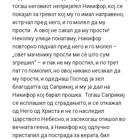
тогаш неговиот непријател Никифор, кој се
покајал за гревот кој му го имал направено,
истрчал пред него, и го молел да му
прости. А овој не сакал да му прости!
Неколку улици понатаму, Никифор
повторно паднал пред него и го молел –
„свет маченику прости ми сè што сум
згрешил“ – и пак не му простил, и по трет
пат го помолил, но овој никако несакал да
му прости, и одеднаш Господ ја зел
благодатта од Саприкиј, и му ја дал на
Никифор кој барал прошка. Тогаш Саприкиј
се исплашил од страдањето, и се откажал
од Него од Христа и не го наследил
Царството Небесно, и засекогаш отишол во
вечната геена, а Никифор кој одлучно
пристапил да пострада за верата, бил