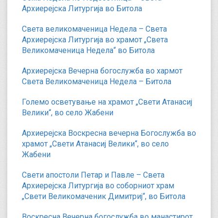
Архиерејска Литургија во Битола
Света великомаченица Недела – Света
Архиерејска Литургија во храмот „Света
Великомаченица Недела“ во Битола
Архиерејска Вечерна богослужба во хармот
Света Великомаченица Недела – Битола
Големо осветување на храмот „Свети Атанасиј
Велики“, во село Жабени
Архиерејска Воскресна вечерна Богослужба во
храмот „Свети Атанасиј Велики“, во село
Жабени
Свети апостоли Петар и Павле – Света
Архиерејска Литургија во соборниот храм
„Свети Великомаченик Димитриј“, во Битола
Воскресна Вечерна богослужба во манастирот