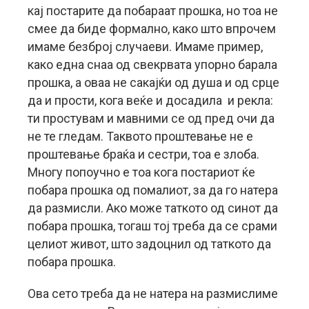
кај постарите да побараат прошка, но тоа не
смее да биде формално, како што впрочем
имаме безброј случаеви. Имаме пример,
како една снаа од свекрвата упорно барала
прошка, а оваа не сакајќи од душа и од срце
да и прости, кога веќе и досадила и рекла:
ти простувам и мавними се од пред очи да
не те гледам. Таквото проштевање не е
проштевање браќа и сестри, тоа е злоба.
Многу попоучно е тоа кога постариот ќе
побара прошка од помалиот, за да го натера
да размисли. Ако може таткото од синот да
побара прошка, тогаш тој треба да се срами
целиот живот, што задоцнил од таткото да
побара прошка.
Ова сето треба да не натера на размислиме