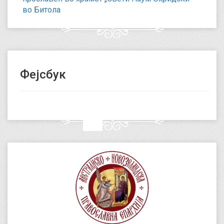
во Битола
Фејсбук