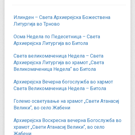
Илинден – Света Архиерејска Божествена
Литургија во Трново
Осма Недела по Педесетница – Света
Архиерејска Литургија во Битола
Света великомаченица Недела – Света
Архиерејска Литургија во храмот „Света
Великомаченица Недела“ во Битола
Архиерејска Вечерна богослужба во хармот
Света Великомаченица Недела – Битола
Големо осветување на храмот „Свети Атанасиј
Велики“, во село Жабени
Архиерејска Воскресна вечерна Богослужба во
храмот „Свети Атанасиј Велики“, во село
Жабени