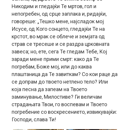
Никодим и гледајќи Те мртов, гол и
непогребен, од срце заплака и, ридајќи,
говореше: „Тешко мене, најсладок мој
Исусе, од Кого сонцето, гледајќи Те на
крстот, во мрак се облече и земјата од
страв се тресеше и се раздра црковната
завеса; но, ете, сега Те гледам Тебе, Кој
заради мене прими смрт: како да Те
погребам, Боже мој, или до каква
плаштаница да Те завиткам? Со кои раце да
се допрам до твоето нетлено тело? Или
која песна да запеам на Твоето
заминување, Милостиве? Ги величам
страдањата Твои, го воспевам и Твоето
погребение со воскресението, извикувајќи:
Господи, слава Ти!