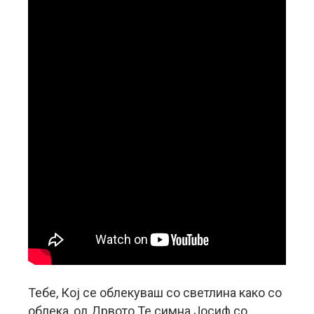
Тебе, Кој се облекуваш со светлина како со
облека, од Дрвото Те симна Јосиф со