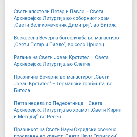
Свети апостоли Петар и Павле – Света
Архиерејска Литургија во соборниот храм
„Свети Великомаченик Димитриј“, во Битола
Воскресна Вечерна богослужба во манастирот
„Свети Петар и Павле“, во село Црнеец
Раѓање на Свети Јован Крстител – Света
Архиерејска Литургија, во Слепче
Празнична Вечерна во манастирот „Свети
Јован Крстител“ – Германски гробишта, во
Битола
Петта недела по Педесетница – Света
Архиерејска Литургија во храмот „Свети Кирил
и Методиј“, во Ресен
Празникот на Свети Наум Охридски свечено
прославен во храмот „Свети Наум Охридски“