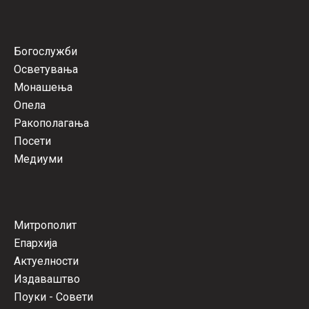
Богослужби
Осветувања
Монашења
Опела
Ракополагања
Посети
Медиуми
Митрополит
Епархија
Актуелности
Издаваштво
Поуки - Совети