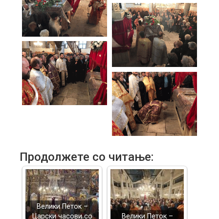
Продолжете со читање:
Велики Петок –
Царски часови со
Велики Петок –