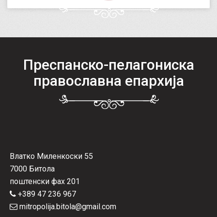
Преспанско-пелагониска
православна епархија
Влатко Миленкоски 55
7000 Битола
поштенски фах 201
+389 47 236 967
mitropolija.bitola@gmail.com