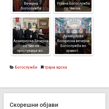
Вечерна
Утрена Богослужба
богослужба
со Чин на…
Архиерејска
Архиерејска Вечерна
Воскресна вечерна
со Чин на
Богослужба во
простување во…
храмот…
Богослужби
трајна врска
Скорешни објави