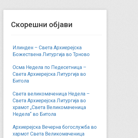
Скорешни објави
Илинден – Света Архиерејска
Божествена Литургија во Трново
Осма Недела по Педесетница –
Света Архиерејска Литургија во
Битола
Света великомаченица Недела –
Света Архиерејска Литургија во
храмот „Света Великомаченица
Недела“ во Битола
Архиерејска Вечерна богослужба во
хармот Света Великомаченица