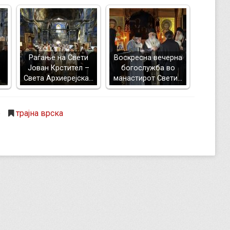
Раѓање на Свети
Воскресна вечерна
Јован Крстител –
богослужба во
Света Архиерејска…
манастирот Свети…
р
трајна врска