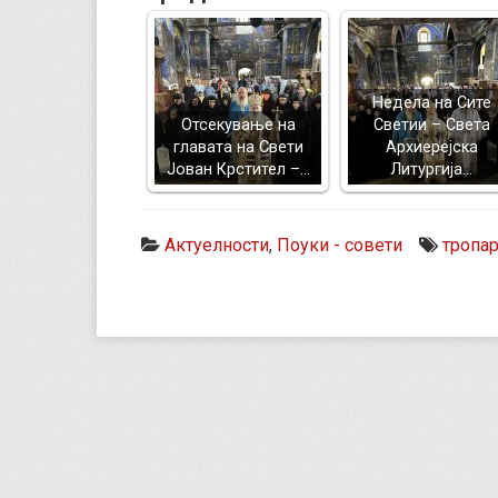
Недела на Сите
Отсекување на
Светии – Света
главата на Свети
Архиерејска
Јован Крстител –…
Литургија…
Актуелности
,
Поуки - совети
тропа