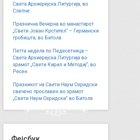
Света Архиерејска Литургија, во
Слепче
Празнична Вечерна во манастирот
„Свети Јован Крстител“ – Германски
гробишта, во Битола
Петта недела по Педесетница –
Света Архиерејска Литургија во
храмот „Свети Кирил и Методиј“, во
Ресен
Празникот на Свети Наум Охридски
свечено прославен во храмот
„Свети Наум Охридски“ во Битола
Фејсбук