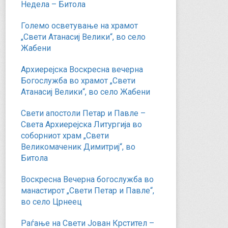
Недела – Битола
Големо осветување на храмот
„Свети Атанасиј Велики“, во село
Жабени
Архиерејска Воскресна вечерна
Богослужба во храмот „Свети
Атанасиј Велики“, во село Жабени
Свети апостоли Петар и Павле –
Света Архиерејска Литургија во
соборниот храм „Свети
Великомаченик Димитриј“, во
Битола
Воскресна Вечерна богослужба во
манастирот „Свети Петар и Павле“,
во село Црнеец
Раѓање на Свети Јован Крстител –