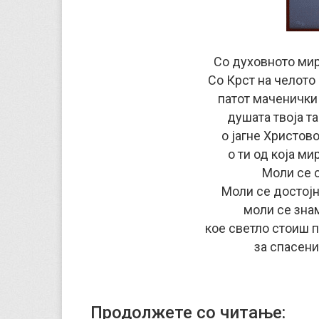
Со духовното мир
Со Крст на челото 
патот маченички 
душата твоја та
о јагне Христово
о ти од која м
Моли се 
Моли се достој
моли се зна
кое светло стоиш п
за спасени
Продолжете со читање: