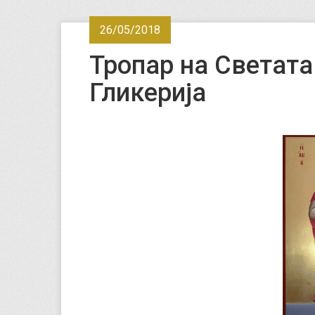
26/05/2018
Тропар на Светат
Гликерија