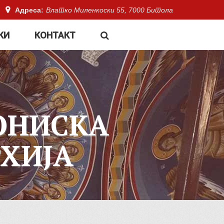
Адреса:
Влатко Миленкоски 55, 7000 Битола
КИ
КОНТАКТ
ОНИСКА
ХИЈА