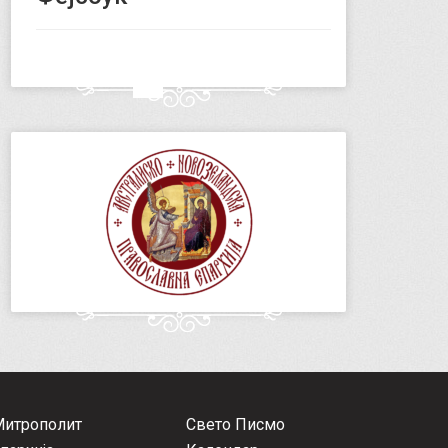
Митрополит
Свето Писмо