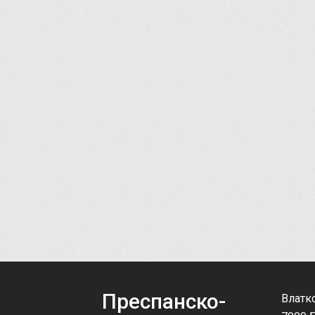
Преспанско-
Влатк