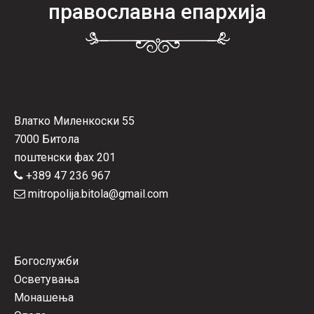
православна епархија
Влатко Миленкоски 55
7000 Битола
поштенски фах 201
+389 47 236 967
mitropolija.bitola@gmail.com
Богослужби
Осветувања
Монашења