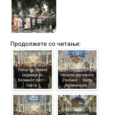
Продолжете со читање:
Петок од Првата
седмица во
Недела сиропусна
Великиот пост –
(Прочка) – Света
Света…
Архиерејска…
Воскресение