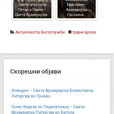
Свети апостоли
Христово –
Петар и Павле –
Архиерејска
Света Архиерејска…
Пасхална…
Актуелности
,
Богослужби
трајна врска
Скорешни објави
Илинден – Света Архиерејска Божествена
Литургија во Трново
Осма Недела по Педесетница – Света
Архиерејска Литургија во Битола