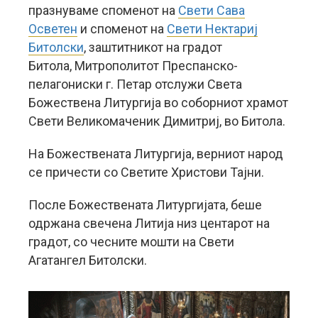
празнуваме споменот на
Свети Сава
Осветен
и споменот на
Свети Нектариј
Битолски
, заштитникот на градот
Битола, Митрополитот Преспанско-
пелагониски г. Петар отслужи Света
Божествена Литургија во соборниот храмот
Свети Великомаченик Димитриј, во Битола.
На Божествената Литургија, верниот народ
се причести со Светите Христови Тајни.
После Божествената Литургијата, беше
одржана свечена Литија низ центарот на
градот, со чесните мошти на Свети
Агатангел Битолски.