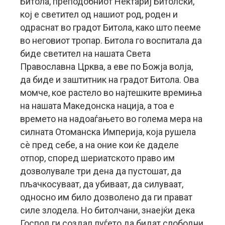
Битола, преподобниот Нектариј Битолски,
кој е светител од нашиот род, роден и
одраснат во градот Битола, како што пееме
во неговиот тропар. Битола го воспитала да
биде светител на нашата Света
Православна Црква, а еве по Божја волја,
да биде и заштитник на градот Битола. Ова
момче, кое растело во најтешките времиња
на нашата Македонска нација, а тоа е
времето на надоаѓањето во голема мера на
силната Отоманска Империја, која рушела
сѐ пред себе, а на оние кои ќе даделе
отпор, според шериатското право им
дозволувале три дена да пустошат, да
пљачкосуваат, да убиваат, да силуваат,
односно им било дозволено да ги прават
силе злодела. Но битолчани, знаејќи дека
Господ ги создал луѓето да бидат слободни,