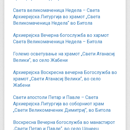
Света великомаченица Недела – Света
Архиерејска Литургија во храмот „Света
Великомаченица Недела“ во Битола
Архиерејска Вечерна богослужба во хармот
Света Великомаченица Недела – Битола
Големо осветување на храмот „Свети Атанасиј
Велики“, во село Жабени
Архиерејска Воскресна вечерна Богослужба во
храмот „Свети Атанасиј Велики“, во село
Жабени
Свети апостоли Петар и Павле – Света
Архиерејска Литургија во соборниот храм
„Свети Великомаченик Димитриј“, во Битола
Воскресна Вечерна богослужба во манастирот
„Свети Петар и Павле“, во село Црнеец