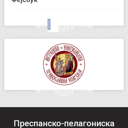
Преспанско-пелагониска