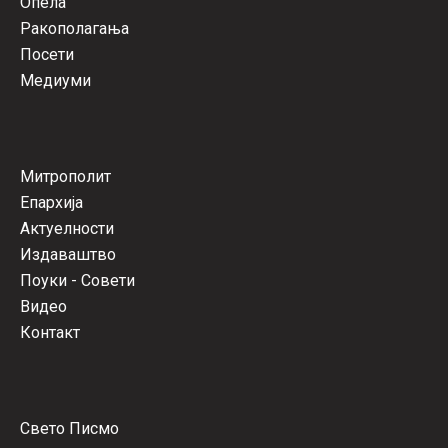
Опела
Ракополагања
Посети
Медиуми
Митрополит
Епархија
Актуелности
Издаваштво
Поуки - Совети
Видео
Контакт
Свето Писмо