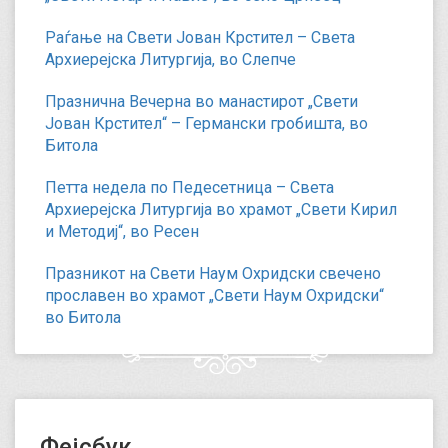
Раѓање на Свети Јован Крстител – Света
Архиерејска Литургија, во Слепче
Празнична Вечерна во манастирот „Свети
Јован Крстител“ – Германски гробишта, во
Битола
Петта недела по Педесетница – Света
Архиерејска Литургија во храмот „Свети Кирил
и Методиј“, во Ресен
Празникот на Свети Наум Охридски свечено
прославен во храмот „Свети Наум Охридски“
во Битола
Фејсбук