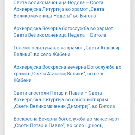
Света великомаченица Недела – Света
Архиерејска Литургија во храмот „Света
Великомаченица Недела“ во Битола
Архиерејска Вечерна богослужба во хармот
Света Великомаченица Недела – Битола
Големо осветување на храмот „Свети Атанасиј
Велики“, во село Жабени
Архиерејска Воскресна вечерна Богослужба во
храмот „Свети Атанасиј Велики“, во село
Жабени
Свети апостоли Петар и Павле – Света
Архиерејска Литургија во соборниот храм
„Свети Великомаченик Димитриј“, во Битола
Воскресна Вечерна богослужба во манастирот
„Свети Петар и Павле“, во село Црнеец