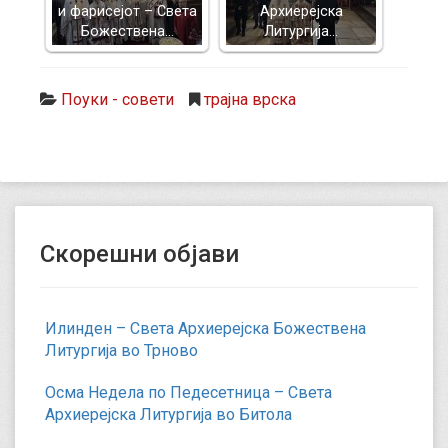
и фарисејот – Светa
Архиерејска
Божествена…
Литургија…
Поуки - совети
трајна врска
Скорешни објави
Илинден – Света Архиерејска Божествена
Литургија во Трново
Осма Недела по Педесетница – Света
Архиерејска Литургија во Битола