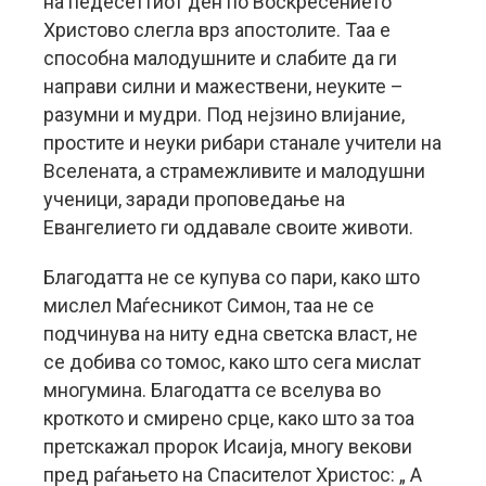
на педесеттиот ден по Воскресението
Христово слегла врз апостолите. Таа е
способна малодушните и слабите да ги
направи силни и мажествени, неуките –
разумни и мудри. Под нејзино влијание,
простите и неуки рибари станале учители на
Вселената, а страмежливите и малодушни
ученици, заради проповедање на
Евангелието ги оддавале своите животи.
Благодатта не се купува со пари, како што
мислел Маѓесникот Симон, таа не се
подчинува на ниту една светска власт, не
се добива со томос, како што сега мислат
многумина. Благодатта се вселува во
кроткото и смирено срце, како што за тоа
претскажал пророк Исаија, многу векови
пред раѓањето на Спасителот Христос: „ А