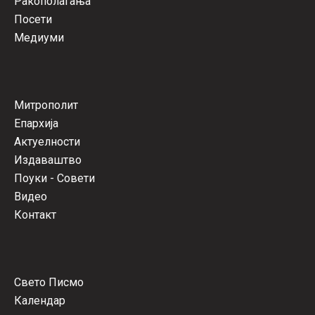
Ракополагања
Посети
Медиуми
Митрополит
Епархија
Актуелности
Издаваштво
Поуки - Совети
Видео
Контакт
Свето Писмо
Календар