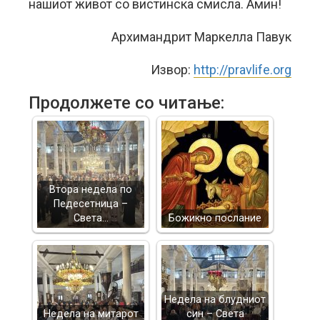
нашиот живот со вистинска смисла. Амин!
Aрхимандрит Маркелла Павук
Извор:
http://pravlife.org
Продолжете со читање:
Втора недела по
Педесетница –
Света…
Божикно послание
Недела на блудниот
Недела на митарот
син – Света