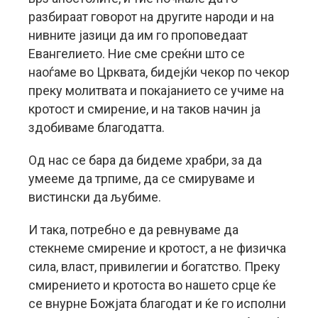
разбираат говорот на другите народи и на
нивните јазици да им го проповедаат
Евангелието. Ние сме среќни што се
наоѓаме во Црквата, бидејќи чекор по чекор
преку молитвата и покајанието се учиме на
кротост и смирение, и на таков начин ја
здобиваме благодатта.
Од нас се бара да бидеме храбри, за да
умееме да трпиме, да се смируваме и
вистински да љубиме.
И така, потребно е да ревнуваме да
стекнеме смирение и кротост, а не физичка
сила, власт, привилегии и богатство. Преку
смирението и кротоста во нашето срце ќе
се внурне Божјата благодат и ќе го исполни