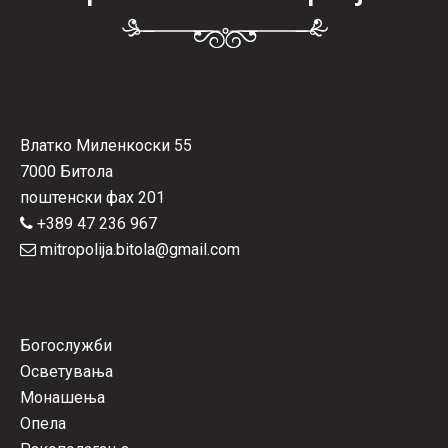
Влатко Миленкоски 55
7000 Битола
поштенски фах 201
+389 47 236 967
mitropolija.bitola@gmail.com
Богослужби
Осветувања
Монашења
Опела