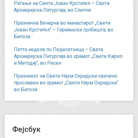
Раѓање на Свети Јован Крстител – Света
Архиерејска Литургија, во Слепче
Празнична Вечерна во манастирот „Свети
Јован Крстител“ – Германски гробишта, во
Битола
Петта недела по Педесетница – Света
Архиерејска Литургија во храмот „Свети Кирил
и Методиј“, во Ресен
Празникот на Свети Наум Охридски свечено
прославен во храмот „Свети Наум Охридски“
во Битола
Фејсбук