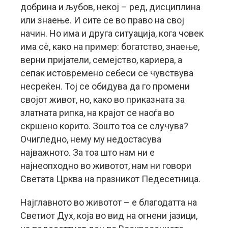
добрина и љубов, некој – ред, дисциплина
или знаење. И сите се во право на свој
начин. Но има и друга ситуација, кога човек
има сѐ, како на пример: богатство, знаење,
верни пријатели, семејство, кариера, а
сепак истовремено себеси се чувствува
несреќен. Тој се обидува да го промени
својот живот, но, како во приказната за
златната рипка, на крајот се наоѓа во
скршено корито. Зошто тоа се случува?
Очигледно, нему му недостасува
најважното. За тоа што нам ни е
најнеопходно во животот, нам ни говори
Светата Црква на празникот Педесетница.
Најглавното во животот – е благодатта на
Светиот Дух, која во вид на огнени јазици,