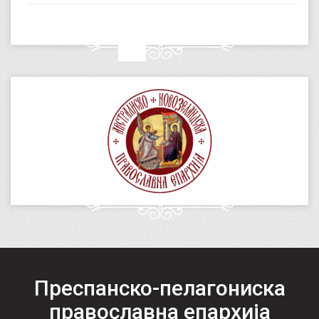
Преспанско-пелагониска
православна епархија