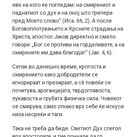
еве на кого ќе погледам: на смирениот и
паднатиот со дух и на оној што трепери
пред Моето слово“ (Иса. 66, 2). А после
Боговоплотувањето и Крсните страдања на
Христа, апостол Јаков директно и смело
говори: „Бог се противи на горделивете, а на
смирените им дава благодат“ (Јак. 4, 6).
Сепак во денешно време, кротоста и
смирението како добродетели се
игнорираат и презираат, а сѐ повеќе се
почитува, ароганцијата, тврдоглавоста,
лукавоста и грубата физичка сила. Човекот
се смирува, само откако врз себе ќе искуси
низа несреќи и таги.
Така не треба да биде. Светиот Дух слегол
врз апостолите, и тие почнале да го