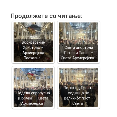
Продолжете со читање:
Воскресение
Христово –
Свети апостоли
Архиерејска
Петар и Павле –
Пасхална…
Света Архиерејска…
Петок од Првата
Недела сиропусна
седмица во
(Прочка) – Света
Великиот пост –
Архиерејска…
Света…