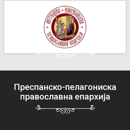
Преспанско-пелагониска
православна епархија