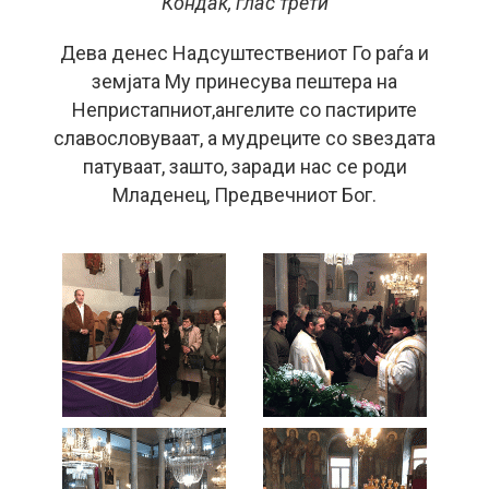
Кондак, глас трети
Дева денес Надсуштествениот Го раѓа и
земјата Му принесува пештера на
Непристапниот,ангелите со пастирите
славословуваат, а мудреците со ѕвездата
патуваат, зашто, заради нас се роди
Младенец, Предвечниот Бог.