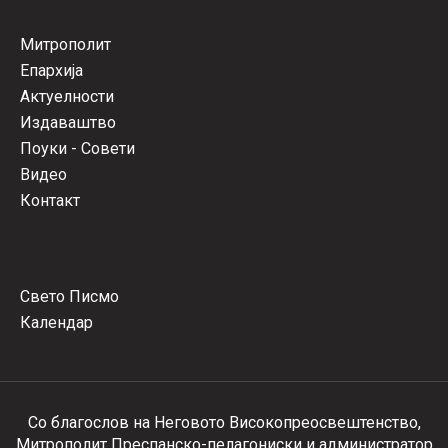
Митрополит
Епархија
Актуелности
Издаваштво
Поуки - Совети
Видео
Контакт
Свето Писмо
Календар
Со благослов на Неговото Високопреосвештенство,
Митрополит Преспанско-пелагониски и администратор