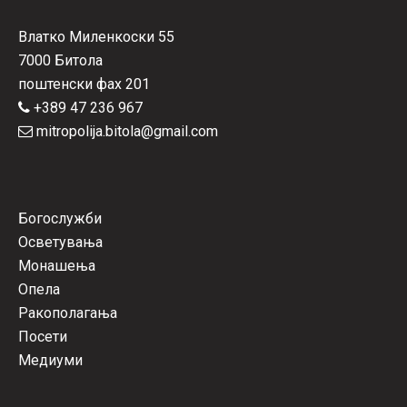
Влатко Миленкоски 55
7000 Битола
поштенски фах 201
+389 47 236 967
mitropolija.bitola@gmail.com
Богослужби
Осветувања
Монашења
Опела
Ракополагања
Посети
Медиуми