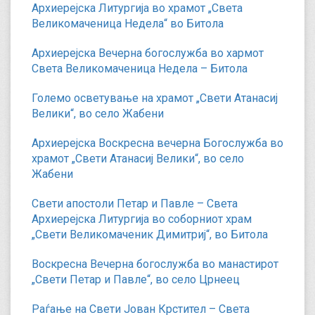
Архиерејска Литургија во храмот „Света
Великомаченица Недела“ во Битола
Архиерејска Вечерна богослужба во хармот
Света Великомаченица Недела – Битола
Големо осветување на храмот „Свети Атанасиј
Велики“, во село Жабени
Архиерејска Воскресна вечерна Богослужба во
храмот „Свети Атанасиј Велики“, во село
Жабени
Свети апостоли Петар и Павле – Света
Архиерејска Литургија во соборниот храм
„Свети Великомаченик Димитриј“, во Битола
Воскресна Вечерна богослужба во манастирот
„Свети Петар и Павле“, во село Црнеец
Раѓање на Свети Јован Крстител – Света