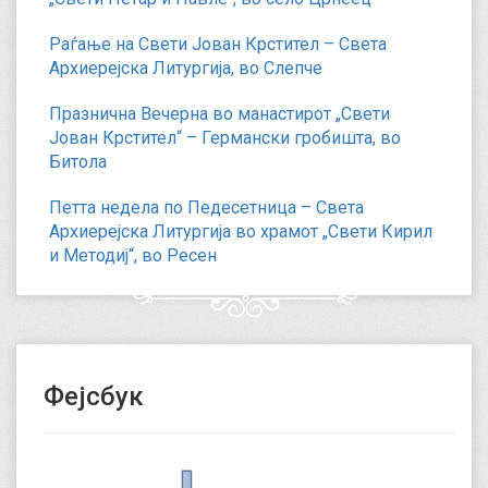
Раѓање на Свети Јован Крстител – Света
Архиерејска Литургија, во Слепче
Празнична Вечерна во манастирот „Свети
Јован Крстител“ – Германски гробишта, во
Битола
Петта недела по Педесетница – Света
Архиерејска Литургија во храмот „Свети Кирил
и Методиј“, во Ресен
Фејсбук