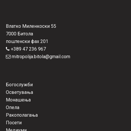
Влатко Миленкоски 55
7000 Битола
поштенски фах 201
+389 47 236 967
mitropolija.bitola@gmail.com
Богослужби
Осветувања
Монашења
Опела
Ракополагања
Посети
Медиуми