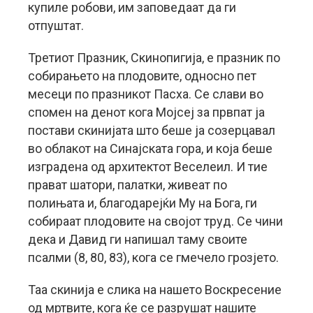
купиле робови, им заповедаат да ги
отпуштат.
Третиот Празник, Скинопигија, е празник по
собирањето на плодовите, односно пет
месеци по празникот Пасха. Се слави во
спомен на денот кога Мојсеј за првпат ја
постави скинијата што беше ја созерцавал
во облакот на Синајската гора, и која беше
изградена од архитектот Веселеил. И тие
прават шатори, палатки, живеат по
полињата и, благодарејќи Му на Бога, ги
собираат плодовите на својот труд. Се чини
дека и Давид ги напишал таму своите
псалми (8, 80, 83), кога се гмечело грозјето.
Таа скинија е слика на нашето Воскресение
од мртвите, кога ќе се разрушат нашите