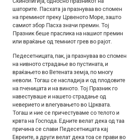
Скинопигија, односно празникот на
шаторите. Пасхата ја празнуваа во спомен
на преминот преку Црвеното Море, зашто
самиот збор Пасха значи премин. Тој
Празник беше праслика на нашиот премин
или враќање од темниот грев во рајот.
Педесетницата, пак, ја празнуваа во спомен
на нивното страдање во пустината, и
враќањето во Ветената земја, по многу
неволи. Тогаш се насладија и од плодовите
на пченицата и на виното. Тој Празник го
навестуваше и нашето страдање од
неверието и влегувањето во Црквата.
Тогаш и ние се причестуваме со телото и
крвта на Господа. Едните велат дека од таа
причина се слави Педесетницата кај
Евреите, а други велат дека тоа се прави во