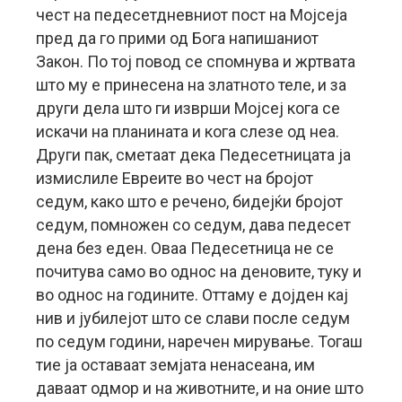
чест на педесетдневниот пост на Мојсеја
пред да го прими од Бога напишаниот
Закон. По тој повод се спомнува и жртвата
што му е принесена на златното теле, и за
други дела што ги изврши Мојсеј кога се
искачи на планината и кога слезе од неа.
Други пак, сметаат дека Педесетницата ја
измислиле Евреите во чест на бројот
седум, како што е речено, бидејќи бројот
седум, помножен со седум, дава педесет
дена без еден. Оваа Педесетница не се
почитува само во однос на деновите, туку и
во однос на годините. Оттаму е дојден кај
нив и јубилејот што се слави после седум
по седум години, наречен мирување. Тогаш
тие ја оставаат земјата ненасеана, им
даваат одмор и на животните, и на оние што