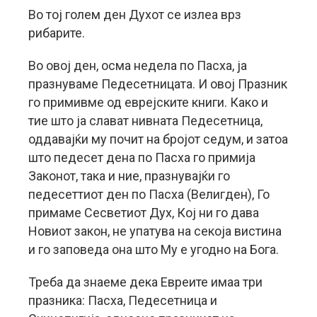
Во тој голем ден Духот се излеа врз
рибарите.
Во овој ден, осма недела по Пасха, ја
празнуваме Педесетницата. И овој Празник
го примивме од еврејските книги. Како и
тие што ја слават нивната Педесетница,
оддавајќи му почит на бројот седум, и затоа
што педесет дена по Пасха го примија
Законот, така и ние, празнувајќи го
педесеттиот ден по Пасха (Велигден), Го
примаме Сесветиот Дух, Кој ни го дава
Новиот закон, не упатува на секоја вистина
и го заповеда она што Му е угодно на Бога.
Треба да знаеме дека Евреите имаа три
празника: Пасха, Педесетница и