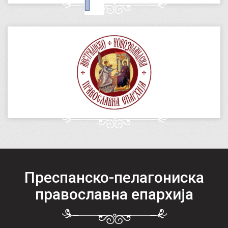
Преспанско-пелагониска
православна епархија