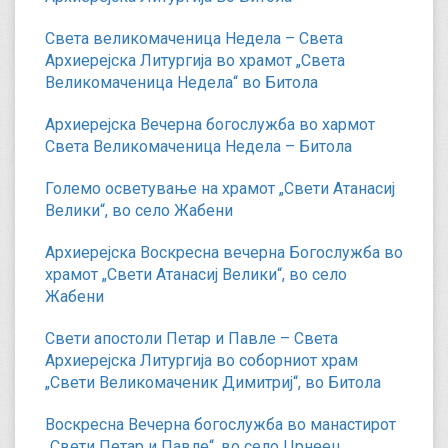
Света великомаченица Недела – Света
Архиерејска Литургија во храмот „Света
Великомаченица Недела“ во Битола
Архиерејска Вечерна богослужба во хармот
Света Великомаченица Недела – Битола
Големо осветување на храмот „Свети Атанасиј
Велики“, во село Жабени
Архиерејска Воскресна вечерна Богослужба во
храмот „Свети Атанасиј Велики“, во село
Жабени
Свети апостоли Петар и Павле – Света
Архиерејска Литургија во соборниот храм
„Свети Великомаченик Димитриј“, во Битола
Воскресна Вечерна богослужба во манастирот
„Свети Петар и Павле“, во село Црнеец