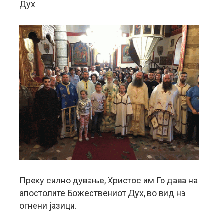
Дух.
Преку силно дување, Христос им Го дава на
апостолите Божествениот Дух, во вид на
огнени јазици.