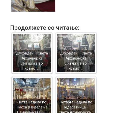
Продолжете со читање:
Духовден – Света
Духовден – Света
Архиерејска
Архиерејска
Литургија во
Литургија во
храмот…
храмот…
Петта недела по
Четврта недела по
Пасха (Недела на
Педесетница –
Самарјанката) –…
Света Архиерејска…