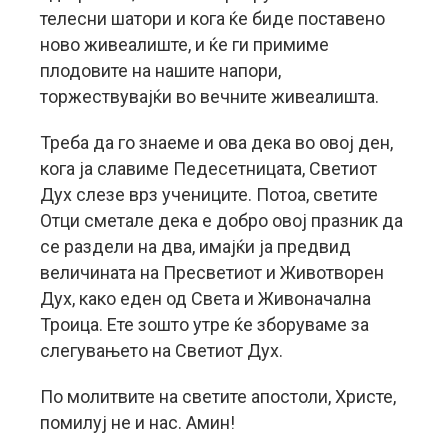
телесни шатори и кога ќе биде поставено
ново живеалиште, и ќе ги примиме
плодовите на нашите напори,
торжествувајќи во вечните живеалишта.
Треба да го знаеме и ова дека во овој ден,
кога ја славиме Педесетницата, Светиот
Дух слезе врз учениците. Потоа, светите
Отци сметале дека е добро овој празник да
се раздели на два, имајќи ја предвид
величината на Пресветиот и Животворен
Дух, како еден од Света и Живоначална
Троица. Ете зошто утре ќе зборуваме за
слегувањето на Светиот Дух.
По молитвите на светите апостоли, Христе,
помилуј не и нас. Амин!