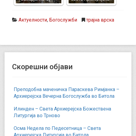
Актуелности
,
Богослужби
трајна врска
Скорешни објави
Преподобна маченичка Параскева Римјанка –
Архиерејска Вечерна Богослужба во Битола
Илинден – Света Архиерејска Божествена
Литургија во Трново
Осма Недела по Педесетница – Света
Архиерејска Литургија во Битола