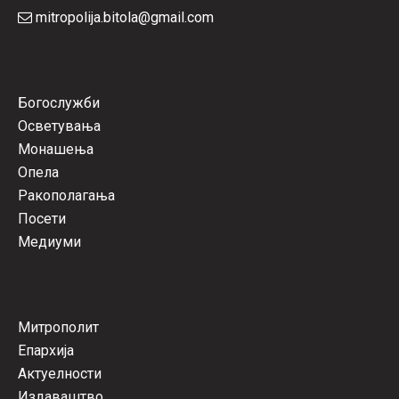
mitropolija.bitola@gmail.com
Богослужби
Осветувања
Монашења
Опела
Ракополагања
Посети
Медиуми
Митрополит
Епархија
Актуелности
Издаваштво