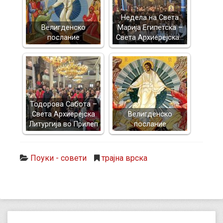
Недела на Света
Велигденско
Марија Египетска –
послание
Света Архиерејска…
Тодорова Сабота –
Света Архиерејска
Велигденско
Литургија во Прилеп
послание
Поуки - совети
трајна врска