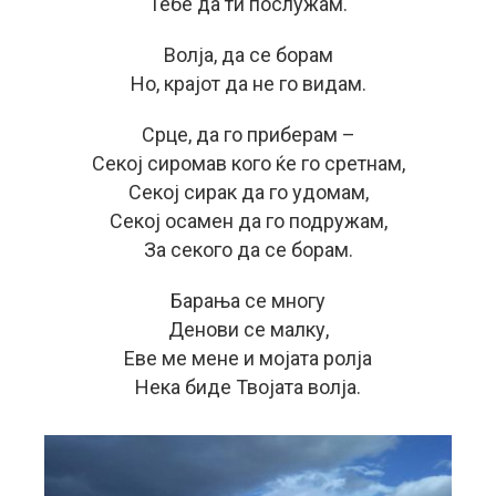
Тебе да ти послужам.
Волја, да се борам
Но, крајот да не го видам.
Срце, да го приберам –
Секој сиромав кого ќе го сретнам,
Секој сирак да го удомам,
Секој осамен да го подружам,
За секого да се борам.
Барања се многу
Денови се малку,
Еве ме мене и мојата ролја
Нека биде Твојата волја.