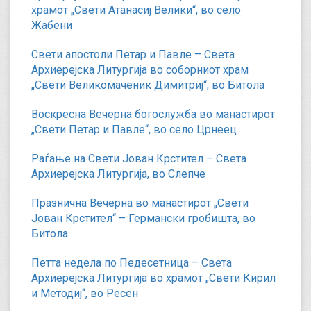
храмот „Свети Атанасиј Велики“, во село
Жабени
Свети апостоли Петар и Павле – Света
Архиерејска Литургија во соборниот храм
„Свети Великомаченик Димитриј“, во Битола
Воскресна Вечерна богослужба во манастирот
„Свети Петар и Павле“, во село Црнеец
Раѓање на Свети Јован Крстител – Света
Архиерејска Литургија, во Слепче
Празнична Вечерна во манастирот „Свети
Јован Крстител“ – Германски гробишта, во
Битола
Петта недела по Педесетница – Света
Архиерејска Литургија во храмот „Свети Кирил
и Методиј“, во Ресен