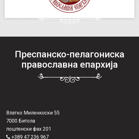
Преспанско-пелагониска
православна епархија
Влатко Миленкоски 55
7000 Битола
поштенски фах 201
+389 47 236 967