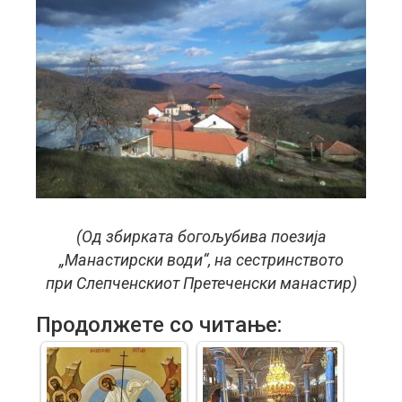
(Од збирката богољубива поезија
„Манастирски води“, на сестринството
при Слепченскиот Претеченски манастир)
Продолжете со читање: